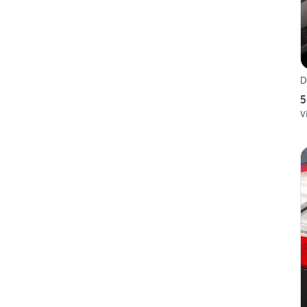
D
5
V