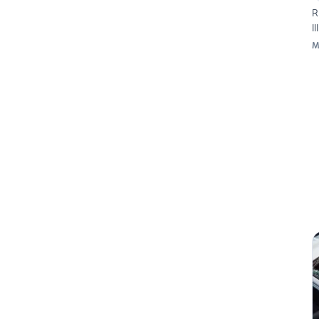
R
I
M