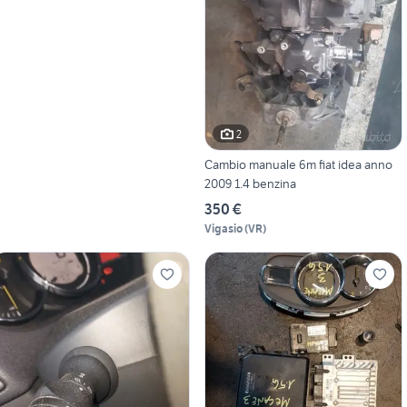
2
Cambio manuale 6m fiat idea anno
2009 1.4 benzina
350 €
Vigasio
(
VR
)