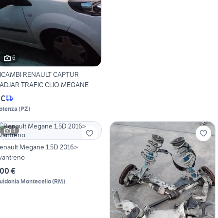
6
ICAMBI RENAULT CAPTUR
ADJAR TRAFIC CLIO MEGANE
 €
otenza
(
PZ
)
4
enault Megane 1.5D 2016>
vantreno
00 €
uidonia Montecelio
(
RM
)