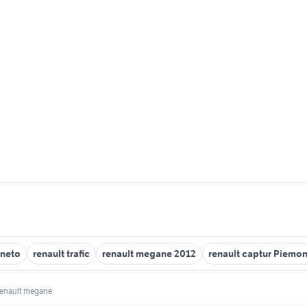
eneto
renault trafic
renault megane 2012
renault captur Piemo
renault megane