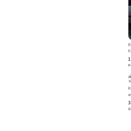
R
K
1
P
R
a
3
G