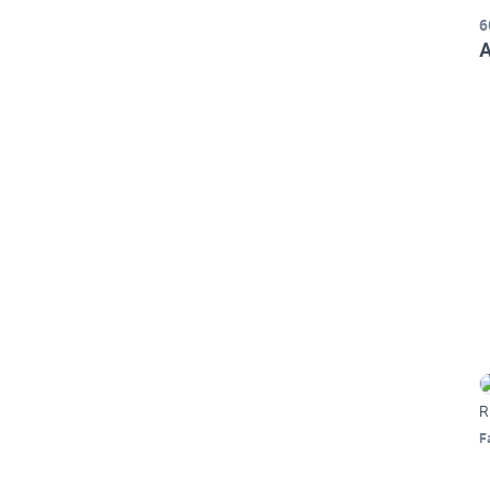
6
A
R
F