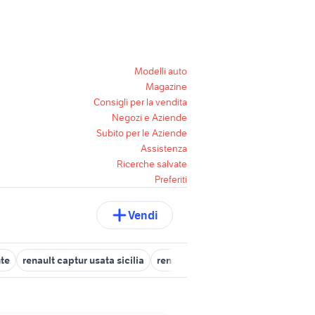
Modelli auto
Magazine
Consigli per la vendita
Negozi e Aziende
Subito per le Aziende
Assistenza
Ricerche salvate
Preferiti
Vendi
nte
renault captur usata sicilia
renault clio 1.8 16v auto
renault 