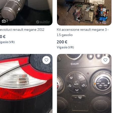
2
evioluci renault megane 2012
Kit accensione renault megane 3 -
1.5 gasolio
0 €
200 €
igasio
(
VR
)
Vigasio
(
VR
)