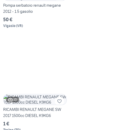
Pompa serbatoio renault megane
2012 - 1.5 gasolio
50 €
Vigasio
(
VR
)
10
RICAMBI RENAULT MEGANE SW
2017 1500cc DIESEL K9KG6
1 €
Torino
(
TO
)