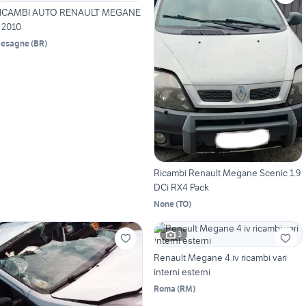
ICAMBI AUTO RENAULT MEGANE
II 2010
esagne
(
BR
)
Ricambi Renault Megane Scenic 1.9
DCi RX4 Pack
None
(
TO
)
3
Renault Megane 4 iv ricambi vari
interni esterni
Roma
(
RM
)