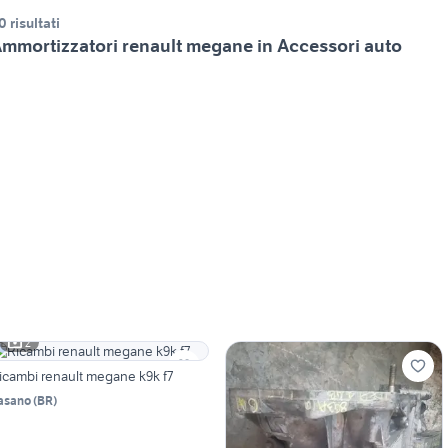
0 risultati
mmortizzatori renault megane in Accessori auto
2
icambi renault megane k9k f7
asano
(
BR
)