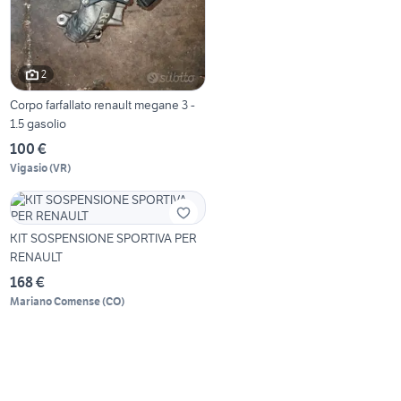
2
Corpo farfallato renault megane 3 -
1.5 gasolio
100 €
Vigasio
(
VR
)
KIT SOSPENSIONE SPORTIVA PER
RENAULT
168 €
Mariano Comense
(
CO
)