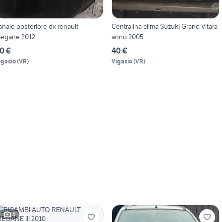
anale posteriore dx renault
Centralina clima Suzuki Grand Vitara
egane 2012
anno 2005
0 €
40 €
igasio
(
VR
)
Vigasio
(
VR
)
8