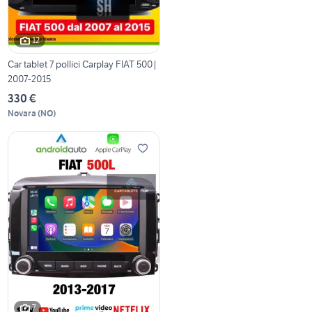
12
Car tablet 7 pollici Carplay FIAT 500|
2007-2015
330 €
Novara
(
NO
)
7