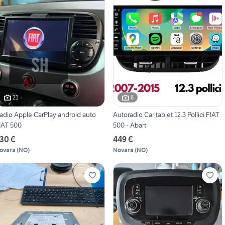
21
8
adio Apple CarPlay android auto
Autoradio Car tablet 12.3 Pollici FIAT
IAT 500
500 - Abart
30 €
449 €
ovara
(
NO
)
Novara
(
NO
)