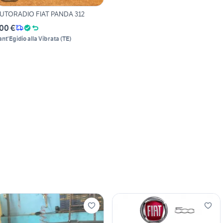
UTORADIO FIAT PANDA 312
00 €
ant'Egidio alla Vibrata
(
TE
)