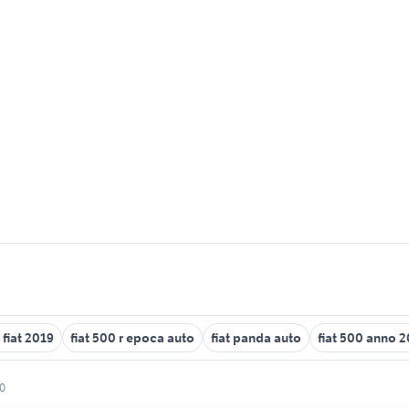
 fiat 2019
fiat 500 r epoca auto
fiat panda auto
fiat 500 anno 
00