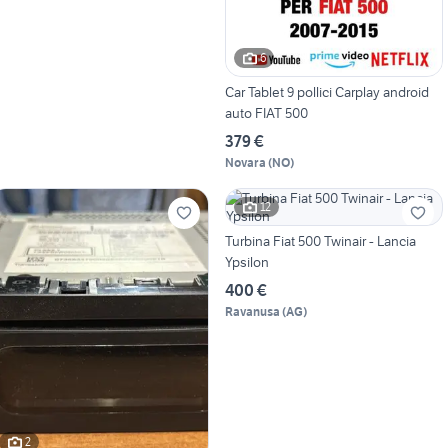
6
Car Tablet 9 pollici Carplay android
auto FIAT 500
379 €
Novara
(
NO
)
12
Turbina Fiat 500 Twinair - Lancia
Ypsilon
400 €
Ravanusa
(
AG
)
2