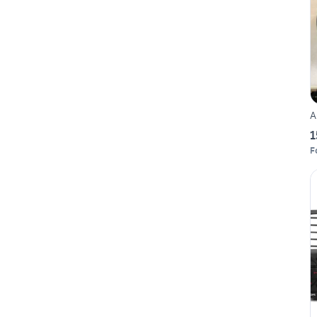
A
1
F