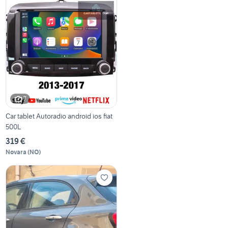
7
Car tablet Autoradio android ios fiat
500L
319 €
Novara
(
NO
)