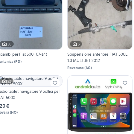
30
5
icambi per Fiat 500 (07-14)
Sospensione anteriore FIAT 500L
1.3 MULTIJET 2012
ontaniva
(
PD
)
Ravanusa
(
AG
)
22
adio tablet navigatore 9 pollici per
IAT 500X
20 €
ovara
(
NO
)