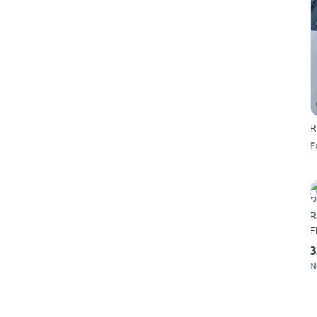
R
F
R
F
3
N