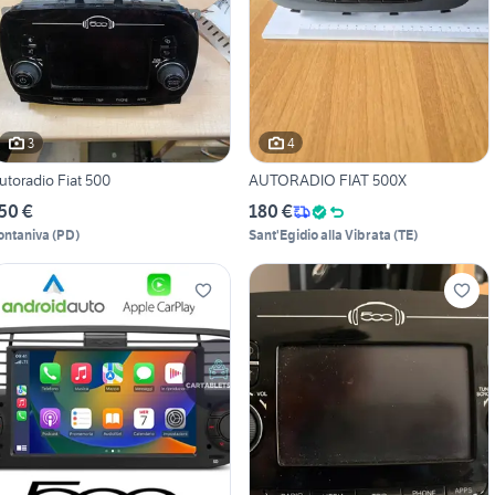
3
4
utoradio Fiat 500
AUTORADIO FIAT 500X
50 €
180 €
ontaniva
(
PD
)
Sant'Egidio alla Vibrata
(
TE
)