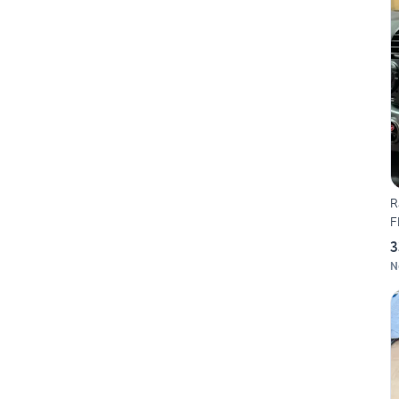
R
F
3
N