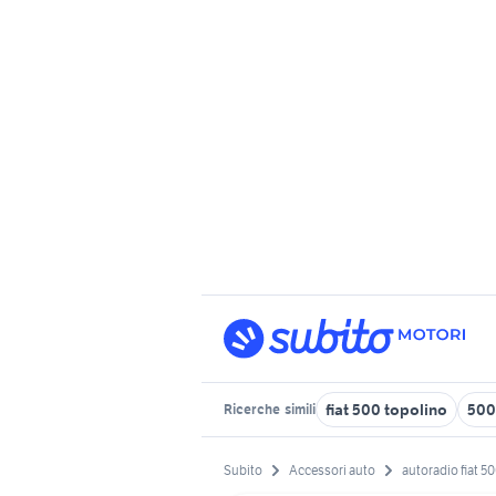
fiat 500 topolino
500
Ricerche
simili
Subito
Accessori auto
autoradio fiat 5