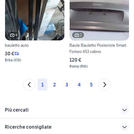
4
2
bauletto auto
Baule Bauletto Posteriore Smart
Fortwo 453 cabrio
30 €
120 €
Erba
(
CO
)
Roma
(
RM
)
1
2
3
4
5
Più cercati
Correlati
Richerche simili
Suggerimenti
Ricerche consigliate
migliore auto usata
serratura bauletto
bauletto piaggio