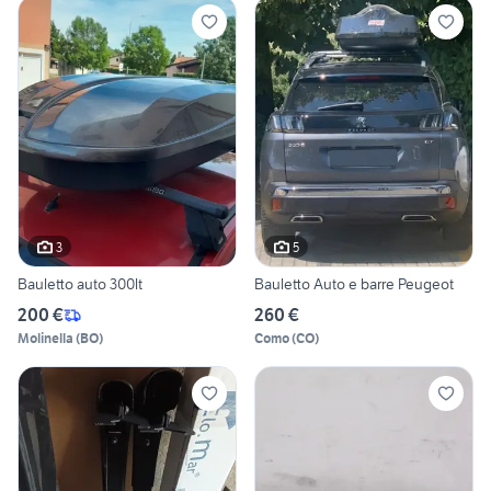
3
5
Bauletto auto 300lt
Bauletto Auto e barre Peugeot
200 €
260 €
Molinella
(
BO
)
Como
(
CO
)