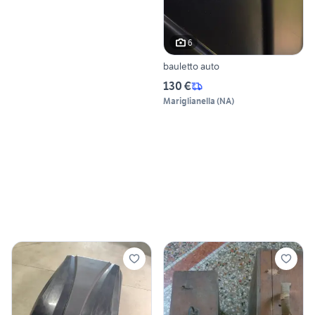
6
bauletto auto
130 €
Mariglianella
(
NA
)