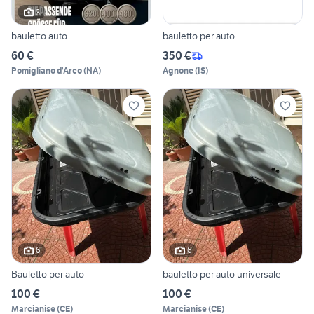
3
bauletto auto
bauletto per auto
60 €
350 €
Pomigliano d'Arco
(
NA
)
Agnone
(
IS
)
6
6
Bauletto per auto
bauletto per auto universale
100 €
100 €
Marcianise
(
CE
)
Marcianise
(
CE
)