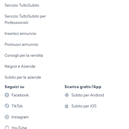
Servizio TuttoSubito
elettronica
per la casa e la
sports e hobby
Servizio TuttoSubito per
persona
Informatica
Animali
Professionisti
Arredamento e
Console e
Accessori per
Casalinghi
Inserisci annuncio
Videogiochi
animali
Elettrodomestici
Promuovi annuncio
Audio/Video
Musica e Film
Giardino e Fai da te
Consigli per la vendita
Fotografia
Libri e Riviste
Abbigliamento e
Negozi e Aziende
Telefonia
Strumenti Musicali
Accessori
Subito per le aziende
Sports
Tutto per i bambini
Seguici su
Scarica gratis l'App
Biciclette
Facebook
Subito per Android
Collezionismo
TikTok
Subito per iOS
Instagram
YouTube