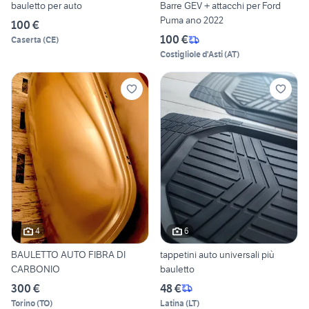
bauletto per auto
Barre GEV + attacchi per Ford
Puma ano 2022
100 €
100 €
Caserta
(
CE
)
Costigliole d'Asti
(
AT
)
4
6
BAULETTO AUTO FIBRA DI
tappetini auto universali più
CARBONIO
bauletto
300 €
48 €
Torino
(
TO
)
Latina
(
LT
)