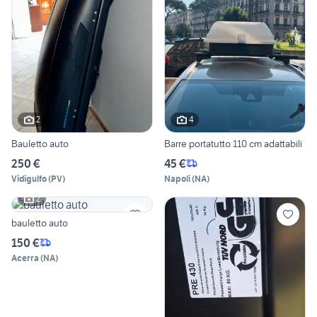
2
4
Bauletto auto
Barre portatutto 110 cm adattabili
250 €
45 €
Vidigulfo
(
PV
)
Napoli
(
NA
)
2
bauletto auto
150 €
Acerra
(
NA
)