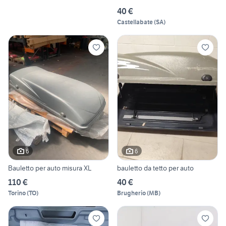
40 €
Castellabate
(
SA
)
6
6
Bauletto per auto misura XL
bauletto da tetto per auto
110 €
40 €
Torino
(
TO
)
Brugherio
(
MB
)