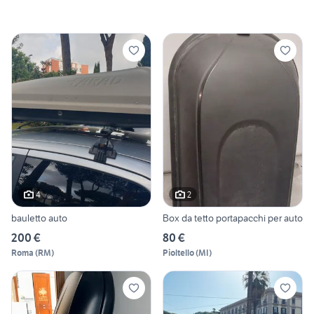
4
2
bauletto auto
Box da tetto portapacchi per auto
200 €
80 €
Roma
(
RM
)
Pioltello
(
MI
)