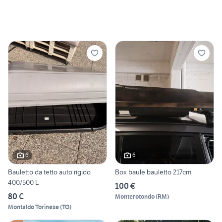
6
6
Bauletto da tetto auto rigido
Box baule bauletto 217cm
400/500 L
100 €
80 €
Monterotondo
(
RM
)
Montaldo Torinese
(
TO
)