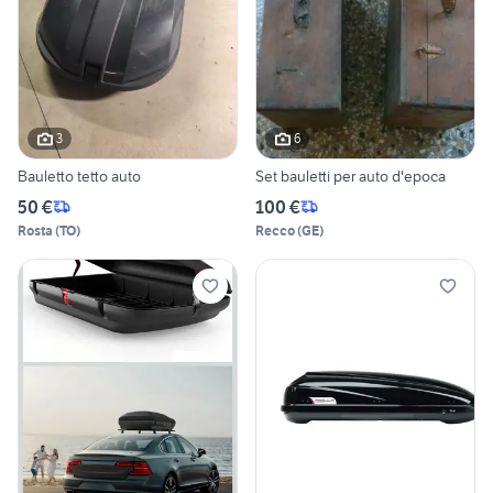
3
6
Bauletto tetto auto
Set bauletti per auto d'epoca
50 €
100 €
Rosta
(
TO
)
Recco
(
GE
)