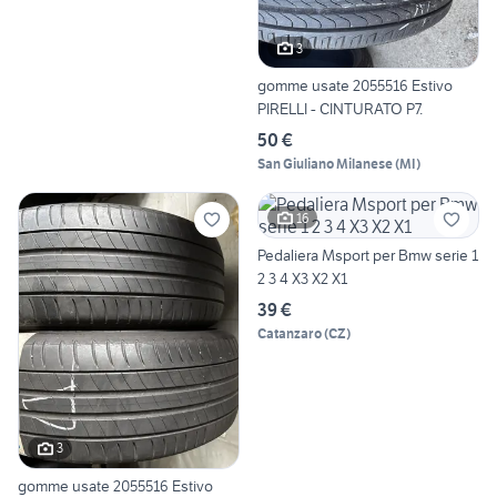
3
gomme usate 2055516 Estivo
PIRELLI - CINTURATO P7.
50 €
San Giuliano Milanese
(
MI
)
16
Pedaliera Msport per Bmw serie 1
2 3 4 X3 X2 X1
39 €
Catanzaro
(
CZ
)
3
gomme usate 2055516 Estivo