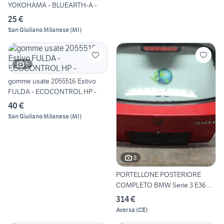
YOKOHAMA - BLUEARTH-A -
25 €
San Giuliano Milanese
(
MI
)
5
gomme usate 2055516 Estivo
FULDA - ECOCONTROL HP -
40 €
San Giuliano Milanese
(
MI
)
8
PORTELLONE POSTERIORE
COMPLETO BMW Serie 3 E36
Ber
314 €
Aversa
(
CE
)