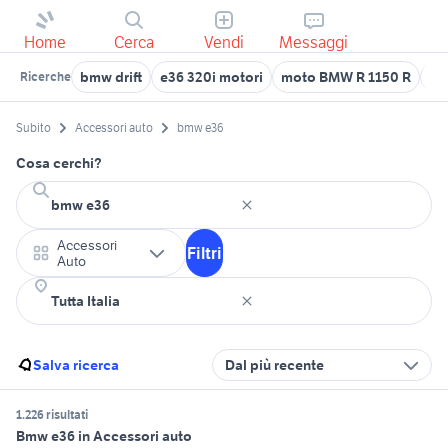
Home
Cerca
Vendi
Messaggi
bmw drift
e36 320i motori
moto BMW R 1150 R
bm
Ricerche
Subito
Accessori auto
bmw e36
Cosa cerchi?
Accessori
Filtri
Auto
Salva ricerca
Dal più recente
1.226 risultati
Bmw e36 in Accessori auto