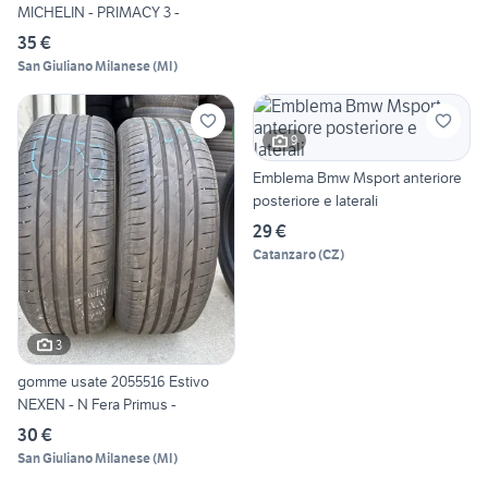
MICHELIN - PRIMACY 3 -
35 €
San Giuliano Milanese
(
MI
)
9
Emblema Bmw Msport anteriore
posteriore e laterali
29 €
Catanzaro
(
CZ
)
3
gomme usate 2055516 Estivo
NEXEN - N Fera Primus -
30 €
San Giuliano Milanese
(
MI
)