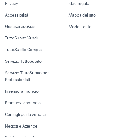
land rover defender Brescia
Privacy
Idee regalo
Garage e box
ford transit 2023
provincia
Caravan e Camper
Accessibilità
Mappa del sito
Loft, mansarde e
Veicoli commerciali
altro
Gestisci cookies
Modelli auto
Case vacanza
TuttoSubito Vendi
Uffici e Locali
TuttoSubito Compra
commerciali
Servizio TuttoSubito
elettronica
per la casa e la
sports e hobby
Servizio TuttoSubito per
persona
Informatica
Animali
Professionisti
Arredamento e
Console e
Accessori per
Casalinghi
Inserisci annuncio
Videogiochi
animali
Elettrodomestici
Promuovi annuncio
Audio/Video
Musica e Film
Giardino e Fai da te
Consigli per la vendita
Fotografia
Libri e Riviste
Abbigliamento e
Negozi e Aziende
Telefonia
Strumenti Musicali
Accessori