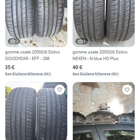
3
3
gomme usate 2055516 Estivo
gomme usate 2055516 Estivo
GOODYEAR - EFF - 288
NEXEN - N blue HD Plus
35 €
40 €
San Giuliano Milanese
(
MI
)
San Giuliano Milanese
(
MI
)