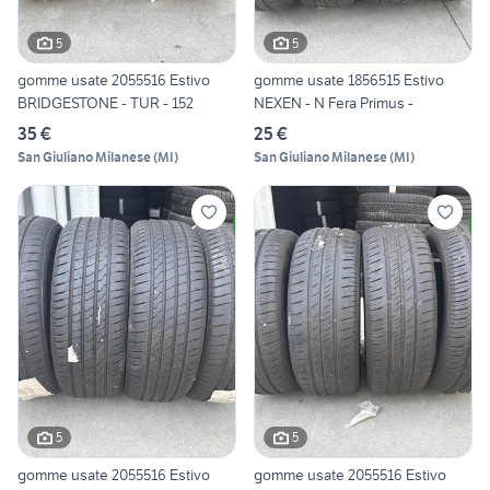
5
5
gomme usate 2055516 Estivo
gomme usate 1856515 Estivo
BRIDGESTONE - TUR - 152
NEXEN - N Fera Primus -
35 €
25 €
San Giuliano Milanese
(
MI
)
San Giuliano Milanese
(
MI
)
5
5
gomme usate 2055516 Estivo
gomme usate 2055516 Estivo