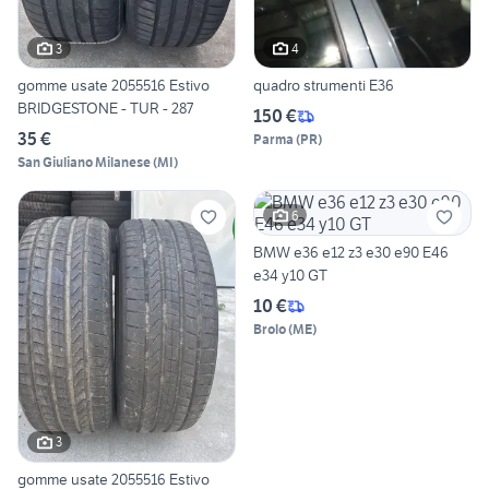
3
4
gomme usate 2055516 Estivo
quadro strumenti E36
BRIDGESTONE - TUR - 287
150 €
35 €
Parma
(
PR
)
San Giuliano Milanese
(
MI
)
6
BMW e36 e12 z3 e30 e90 E46
e34 y10 GT
10 €
Brolo
(
ME
)
3
gomme usate 2055516 Estivo