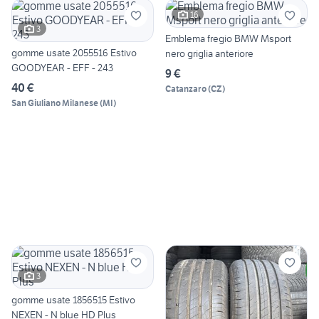
16
3
Emblema fregio BMW Msport
gomme usate 2055516 Estivo
nero griglia anteriore
GOODYEAR - EFF - 243
9 €
40 €
Catanzaro
(
CZ
)
San Giuliano Milanese
(
MI
)
3
gomme usate 1856515 Estivo
NEXEN - N blue HD Plus