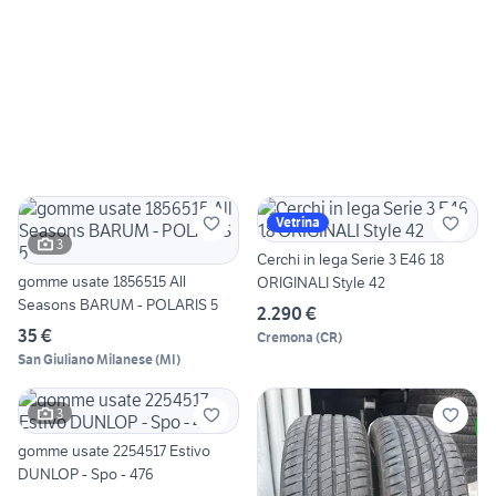
Vetrina
3
Cerchi in lega Serie 3 E46 18
gomme usate 1856515 All
ORIGINALI Style 42
Seasons BARUM - POLARIS 5
2.290 €
35 €
Cremona
(
CR
)
San Giuliano Milanese
(
MI
)
3
gomme usate 2254517 Estivo
DUNLOP - Spo - 476