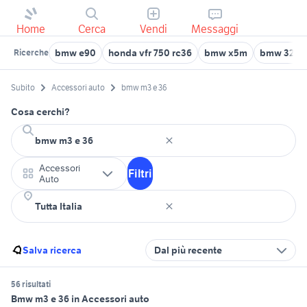
Home
Cerca
Vendi
Messaggi
bmw e90
honda vfr 750 rc36
bmw x5m
bmw 320d
Ricerche
Subito
Accessori auto
bmw m3 e 36
Cosa cerchi?
Accessori
Filtri
Auto
Salva ricerca
Dal più recente
56 risultati
Bmw m3 e 36 in Accessori auto