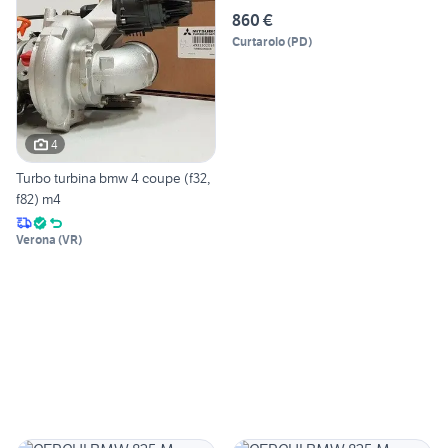
860 €
Curtarolo
(
PD
)
4
Turbo turbina bmw 4 coupe (f32,
f82) m4
Verona
(
VR
)