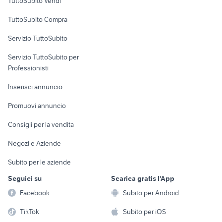
TuttoSubito Vendi
Uffici e Locali
TuttoSubito Compra
commerciali
Servizio TuttoSubito
elettronica
per la casa e la
sports e hobby
Servizio TuttoSubito per
persona
Informatica
Animali
Professionisti
Arredamento e
Console e
Accessori per
Casalinghi
Inserisci annuncio
Videogiochi
animali
Elettrodomestici
Promuovi annuncio
Audio/Video
Musica e Film
Giardino e Fai da te
Consigli per la vendita
Fotografia
Libri e Riviste
Abbigliamento e
Negozi e Aziende
Telefonia
Strumenti Musicali
Accessori
Subito per le aziende
Sports
Tutto per i bambini
Seguici su
Scarica gratis l'App
Biciclette
Facebook
Subito per Android
Collezionismo
TikTok
Subito per iOS