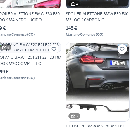
4
POILER ALETTONE BMW F30 F80
SPOILER ALETTONE BMW F30 F80
OOK M4 NERO LUCIDO
M3 LOOK CARBONIO
9 €
145 €
ariano Comense
(
CO
)
Mariano Comense
(
CO
)
6
OFANO BMW F20 F21 F22 F23 F87
OOK M2C COMPETITIO
99 €
ariano Comense
(
CO
)
3
DIFUSORE BMW M3 F80 M4 F82