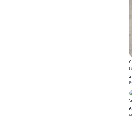
C
F
2
R
V
6
M