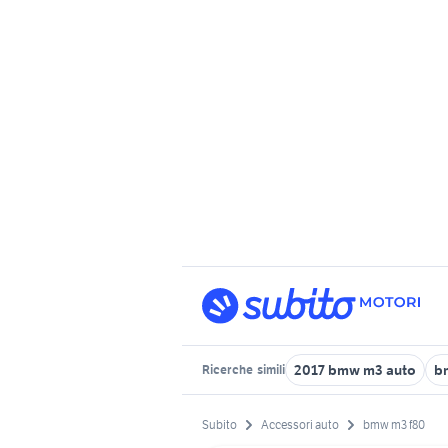
2017 bmw m3 auto
bm
Ricerche
simili
Subito
Accessori auto
bmw m3 f80