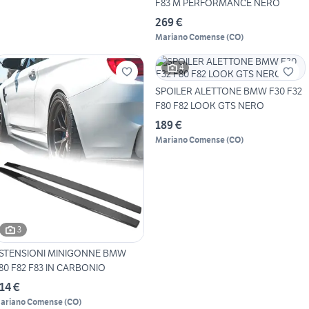
F83 M PERFORMANCE NERO
269 €
Mariano Comense
(
CO
)
4
SPOILER ALETTONE BMW F30 F32
F80 F82 LOOK GTS NERO
189 €
Mariano Comense
(
CO
)
3
STENSIONI MINIGONNE BMW
80 F82 F83 IN CARBONIO
14 €
ariano Comense
(
CO
)