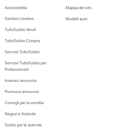
Caravan e Camper
cassoni scarrabili usati
privato
Accessibilità
Mappa del sito
Loft, mansarde e
Veicoli commerciali
audi sq5 usata
chevrolet spark
altro
Gestisci cookies
Modelli auto
Case vacanza
TuttoSubito Vendi
Uffici e Locali
TuttoSubito Compra
commerciali
Servizio TuttoSubito
elettronica
per la casa e la
sports e hobby
Servizio TuttoSubito per
persona
Informatica
Animali
Professionisti
Arredamento e
Console e
Accessori per
Casalinghi
Inserisci annuncio
Videogiochi
animali
Elettrodomestici
Promuovi annuncio
Audio/Video
Musica e Film
Giardino e Fai da te
Consigli per la vendita
Fotografia
Libri e Riviste
Abbigliamento e
Negozi e Aziende
Telefonia
Strumenti Musicali
Accessori
Subito per le aziende
Sports
Tutto per i bambini