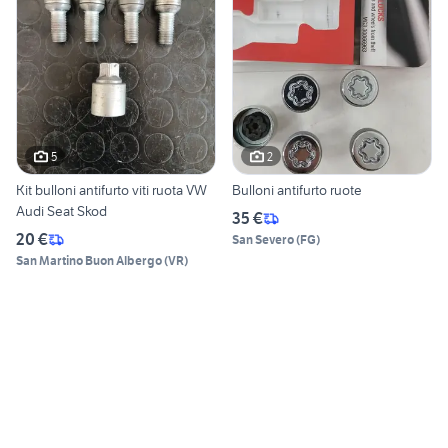
5
2
Kit bulloni antifurto viti ruota VW
Bulloni antifurto ruote
Audi Seat Skod
35 €
20 €
San Severo
(
FG
)
San Martino Buon Albergo
(
VR
)