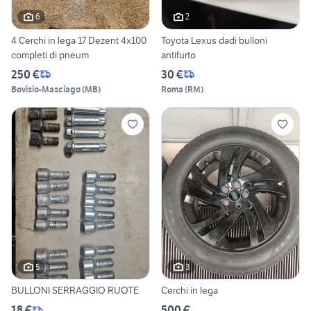
6
2
4 Cerchi in lega 17 Dezent 4x100
Toyota Lexus dadi bulloni
completi di pneum
antifurto
250 €
30 €
Bovisio-Masciago
(
MB
)
Roma
(
RM
)
5
3
BULLONI SERRAGGIO RUOTE
Cerchi in lega
18 €
500 €