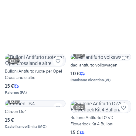
2
2
dadi antifurto volkswagen
Bulloni Antifurto ruote per Opel
10 €
Crossland e altre
Camisano Vicentino
(
VI
)
15 €
Palermo
(
PA
)
3
2
Citroen Ds4
Bullone Antifurto D27/D
15 €
Flowerlock Kit 4 Bulloni
Castelfranco Emilia
(
MO
)
15 €