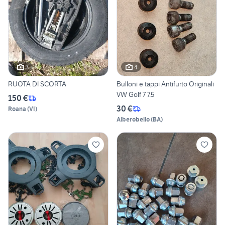
3
4
RUOTA DI SCORTA
Bulloni e tappi Antifurto Originali
VW Golf 7 7.5
150 €
30 €
Roana
(
VI
)
Alberobello
(
BA
)