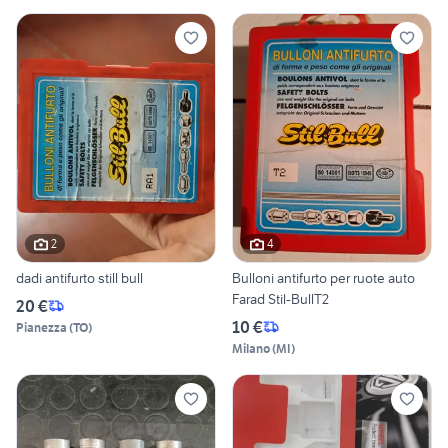
2
4
dadi antifurto still bull
Bulloni antifurto per ruote auto
Farad Stil-BullT2
20 €
10 €
Pianezza
(
TO
)
Milano
(
MI
)