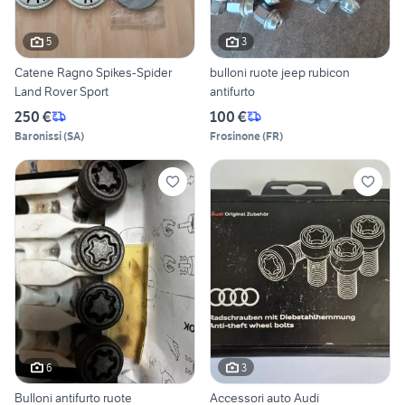
5
3
Catene Ragno Spikes-Spider
bulloni ruote jeep rubicon
Land Rover Sport
antifurto
250 €
100 €
Baronissi
(
SA
)
Frosinone
(
FR
)
6
3
Bulloni antifurto ruote
Accessori auto Audi