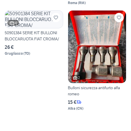
Roma
(
RM
)
4
50901384 SERIE KIT BULLONI
BLOCCARUOTA FIAT CROMA/
26 €
Grugliasco
(
TO
)
2
Bulloni sicurezza antifurto alfa
romeo
15 €
Alba
(
CN
)