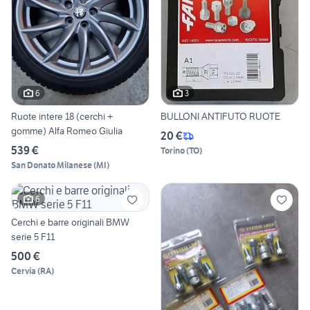
6
3
Ruote intere 18 (cerchi +
BULLONI ANTIFUTO RUOTE
gomme) Alfa Romeo Giulia
20 €
539 €
Torino
(
TO
)
San Donato Milanese
(
MI
)
6
Cerchi e barre originali BMW
serie 5 F11
500 €
Cervia
(
RA
)