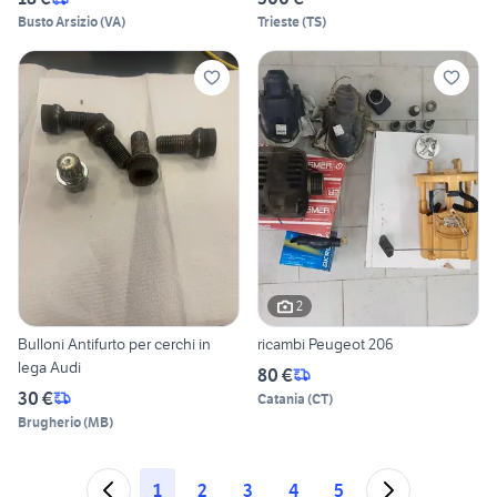
Busto Arsizio
(
VA
)
Trieste
(
TS
)
2
Bulloni Antifurto per cerchi in
ricambi Peugeot 206
lega Audi
80 €
30 €
Catania
(
CT
)
Brugherio
(
MB
)
1
2
3
4
5