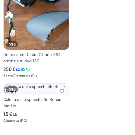
5
Retrovisore Destro Citroen DS4
originale nuovo 160
250 €
Sesto Fiorentino
(
FI
)
3
Calotta dello specchietto Renault
Modus
15 €
Cittanova
(
RC
)