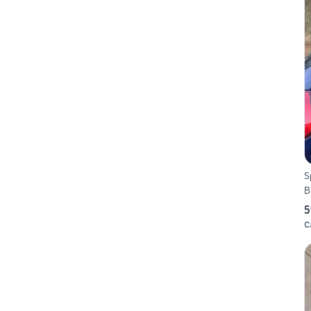
S
B
5
C