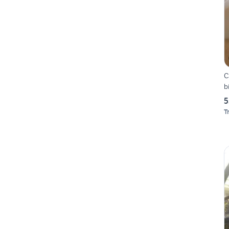
C
b
5
T