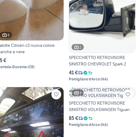
6
alotte Citroën c3 nuova colore
2
ianche e nere
SPECCHIETTO RETROVISORE
5 €
SINISTRO CHEVROLET Spark 2
rentola-Ducenta
(
CE
)
41 €
Pomigliano d'Arco
(
NA
)
3
SPECCHIETTO RETROVISORE
SINISTRO VOLKSWAGEN Tiguan
85 €
Pomigliano d'Arco
(
NA
)