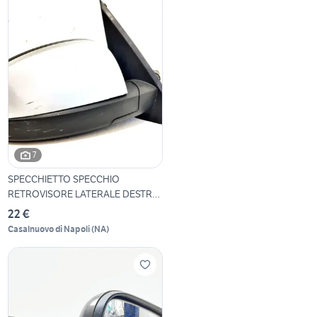
7
SPECCHIETTO SPECCHIO
RETROVISORE LATERALE DESTRO
O
22 €
Casalnuovo di Napoli
(
NA
)