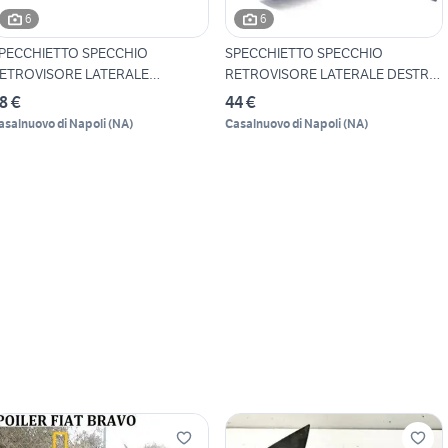
6
6
PECCHIETTO SPECCHIO
SPECCHIETTO SPECCHIO
ETROVISORE LATERALE
RETROVISORE LATERALE DESTRO
INISTRO
P
8 €
44 €
asalnuovo di Napoli
(
NA
)
Casalnuovo di Napoli
(
NA
)