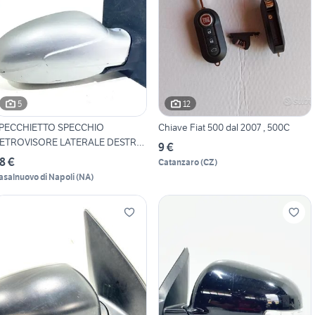
5
12
PECCHIETTO SPECCHIO
Chiave Fiat 500 dal 2007 , 500C
ETROVISORE LATERALE DESTRO
9 €
8 €
Catanzaro
(
CZ
)
asalnuovo di Napoli
(
NA
)