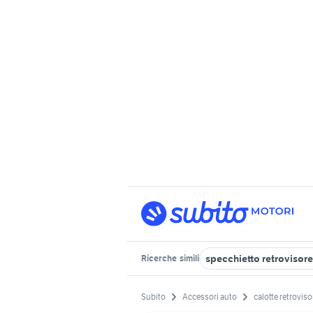
specchietto retrovisore
Ricerche
simili
Subito
Accessori auto
calotte retroviso