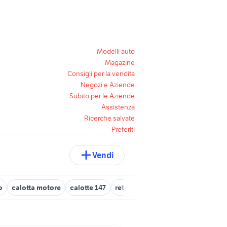
Modelli auto
Magazine
Consigli per la vendita
Negozi e Aziende
Subito per le Aziende
Assistenza
Ricerche salvate
Preferiti
Vendi
o
calotta motore
calotte 147
retrovisore interno fotocromatic