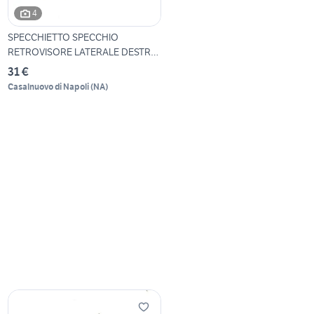
4
SPECCHIETTO SPECCHIO
RETROVISORE LATERALE DESTRO
R
31 €
Casalnuovo di Napoli
(
NA
)