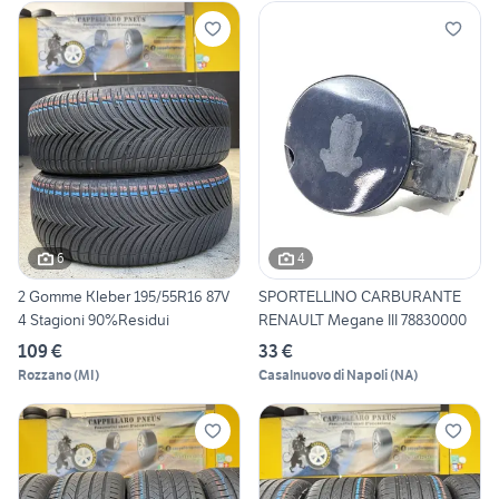
6
4
2 Gomme Kleber 195/55R16 87V
SPORTELLINO CARBURANTE
4 Stagioni 90%Residui
RENAULT Megane III 78830000
109 €
33 €
Rozzano
(
MI
)
Casalnuovo di Napoli
(
NA
)