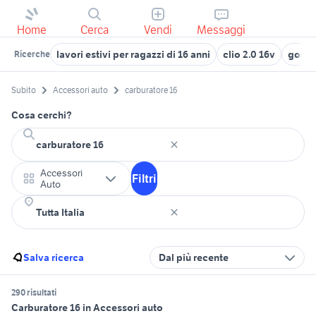
Home
Cerca
Vendi
Messaggi
lavori estivi per ragazzi di 16 anni
clio 2.0 16v
gomme
Ricerche
Subito
Accessori auto
carburatore 16
Cosa cerchi?
Accessori
Filtri
Auto
Salva ricerca
Dal più recente
290 risultati
Carburatore 16 in Accessori auto