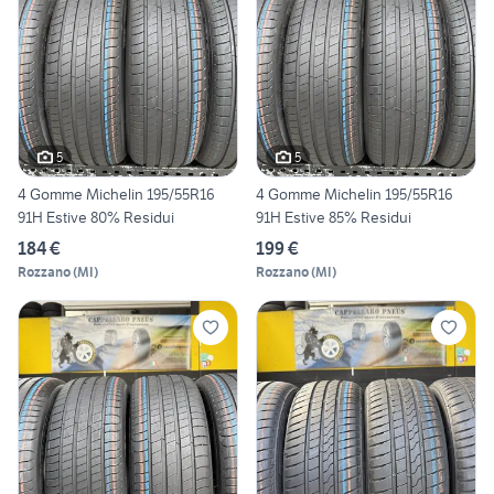
5
5
4 Gomme Michelin 195/55R16
4 Gomme Michelin 195/55R16
91H Estive 80% Residui
91H Estive 85% Residui
184 €
199 €
Rozzano
(
MI
)
Rozzano
(
MI
)