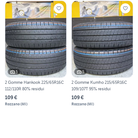
5
5
2 Gomme Hankook 225/65R16C
2 Gomme Kumho 215/65R16C
112/110R 80% residui
109/107T 95% residui
109 €
109 €
Rozzano
(
MI
)
Rozzano
(
MI
)