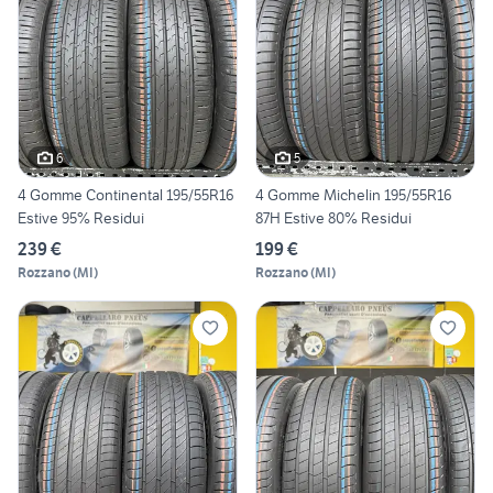
6
5
4 Gomme Continental 195/55R16
4 Gomme Michelin 195/55R16
Estive 95% Residui
87H Estive 80% Residui
239 €
199 €
Rozzano
(
MI
)
Rozzano
(
MI
)