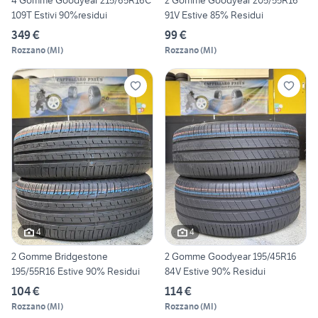
4 Gomme Goodyear 215/65R16C
2 Gomme Goodyear 205/55R16
109T Estivi 90%residui
91V Estive 85% Residui
349 €
99 €
Rozzano
(
MI
)
Rozzano
(
MI
)
4
4
2 Gomme Bridgestone
2 Gomme Goodyear 195/45R16
195/55R16 Estive 90% Residui
84V Estive 90% Residui
104 €
114 €
Rozzano
(
MI
)
Rozzano
(
MI
)