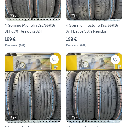
5
4
4 Gomme Michelin 195/55R16
4 Gomme Firestone 195/55R16
91T 85% Residui 2024
87H Estive 90% Residui
199 €
199 €
Rozzano
(
MI
)
Rozzano
(
MI
)
6
8