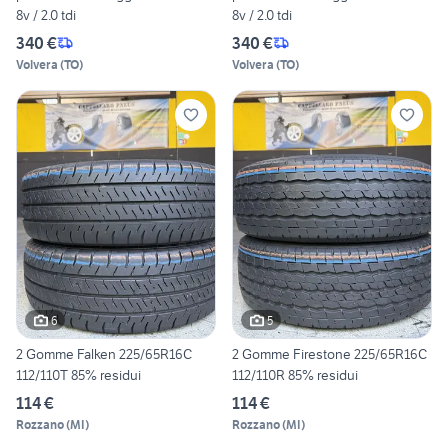
8v / 2.0 tdi
8v / 2.0 tdi
340 €
340 €
Volvera
(
TO
)
Volvera
(
TO
)
6
5
2 Gomme Falken 225/65R16C
2 Gomme Firestone 225/65R16C
112/110T 85% residui
112/110R 85% residui
114 €
114 €
Rozzano
(
MI
)
Rozzano
(
MI
)