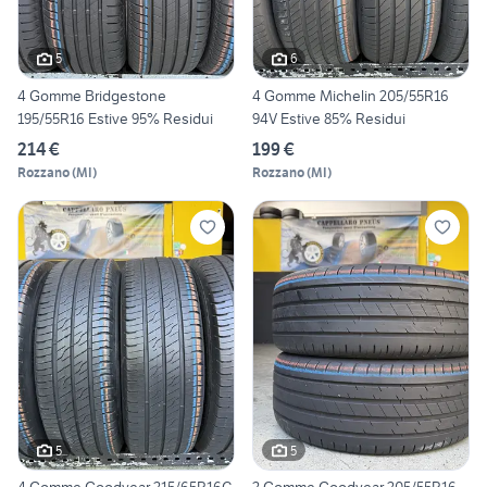
5
6
4 Gomme Bridgestone
4 Gomme Michelin 205/55R16
195/55R16 Estive 95% Residui
94V Estive 85% Residui
214 €
199 €
Rozzano
(
MI
)
Rozzano
(
MI
)
5
5