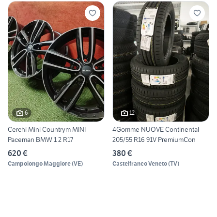
6
12
Cerchi Mini Countrym MINI
4Gomme NUOVE Continental
Paceman BMW 1 2 R17
205/55 R16 91V PremiumCon
620 €
380 €
Campolongo Maggiore
(
VE
)
Castelfranco Veneto
(
TV
)