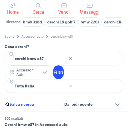
Home
Cerca
Vendi
Messaggi
bmw 318d
cerchi 18 golf 7
bmw 220i
cerchi clio rs
Ricerche
Subito
Accessori auto
cerchi bmw e87
Cosa cerchi?
Accessori
Filtri
Auto
Salva ricerca
Dal più recente
302 risultati
Cerchi bmw e87 in Accessori auto