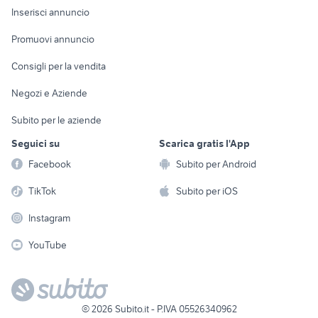
Console e
Accessori per
Casalinghi
Inserisci annuncio
Videogiochi
animali
Elettrodomestici
Promuovi annuncio
Audio/Video
Musica e Film
Giardino e Fai da te
Consigli per la vendita
Fotografia
Libri e Riviste
Abbigliamento e
Negozi e Aziende
Telefonia
Strumenti Musicali
Accessori
Subito per le aziende
Sports
Tutto per i bambini
Seguici su
Scarica gratis l'App
Biciclette
Facebook
Subito per Android
Collezionismo
TikTok
Subito per iOS
Instagram
YouTube
©
2026
Subito.it - P.IVA 05526340962