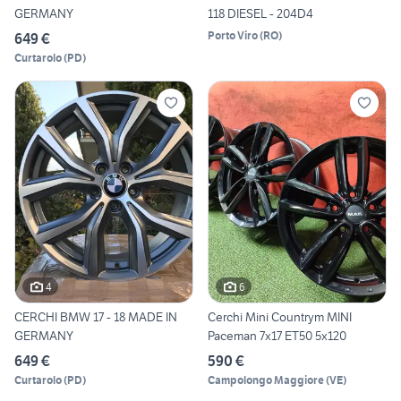
GERMANY
118 DIESEL - 204D4
Porto Viro
(
RO
)
649 €
Curtarolo
(
PD
)
4
6
CERCHI BMW 17 - 18 MADE IN
Cerchi Mini Countrym MINI
GERMANY
Paceman 7x17 ET50 5x120
649 €
590 €
Curtarolo
(
PD
)
Campolongo Maggiore
(
VE
)