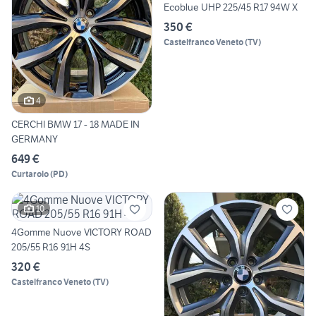
Ecoblue UHP 225/45 R17 94W X
350 €
Castelfranco Veneto
(
TV
)
4
CERCHI BMW 17 - 18 MADE IN
GERMANY
649 €
Curtarolo
(
PD
)
10
4Gomme Nuove VICTORY ROAD
205/55 R16 91H 4S
320 €
Castelfranco Veneto
(
TV
)