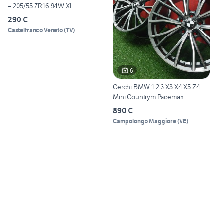
– 205/55 ZR16 94W XL
290 €
Castelfranco Veneto
(
TV
)
6
Cerchi BMW 1 2 3 X3 X4 X5 Z4
Mini Countrym Paceman
890 €
Campolongo Maggiore
(
VE
)