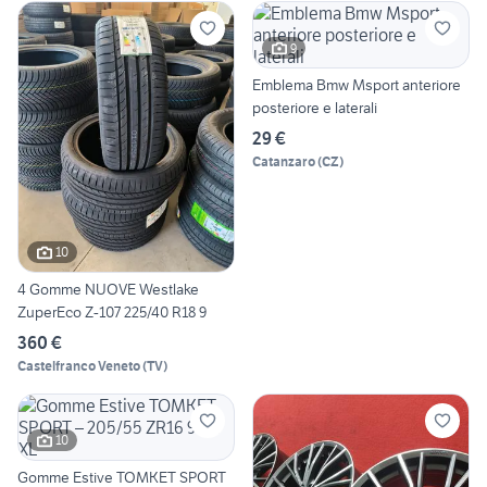
9
Emblema Bmw Msport anteriore
posteriore e laterali
29 €
Catanzaro
(
CZ
)
10
4 Gomme NUOVE Westlake
ZuperEco Z-107 225/40 R18 9
360 €
Castelfranco Veneto
(
TV
)
10
Gomme Estive TOMKET SPORT