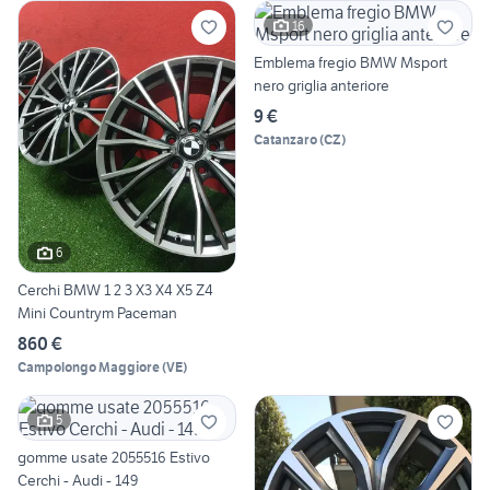
16
Emblema fregio BMW Msport
nero griglia anteriore
9 €
Catanzaro
(
CZ
)
6
Cerchi BMW 1 2 3 X3 X4 X5 Z4
Mini Countrym Paceman
860 €
Campolongo Maggiore
(
VE
)
5
gomme usate 2055516 Estivo
Cerchi - Audi - 149