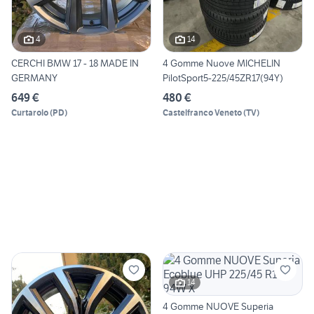
4
14
CERCHI BMW 17 - 18 MADE IN
4 Gomme Nuove MICHELIN
GERMANY
PilotSport5-225/45ZR17(94Y)
649 €
480 €
Curtarolo
(
PD
)
Castelfranco Veneto
(
TV
)
14
4 Gomme NUOVE Superia