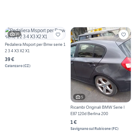
16
Pedaliera Msport per Bmw serie 1
2 3 4 X3 X2 X1
39 €
Catanzaro
(
CZ
)
5
Ricambi Originali BMW Serie I
E87 120d Berlina 200
1 €
Savignano sul Rubicone
(
FC
)