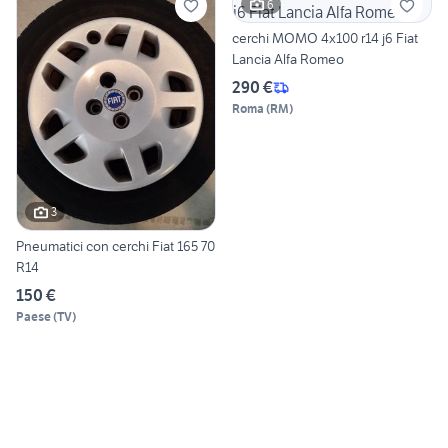
6
cerchi MOMO 4x100 r14 j6 Fiat
Lancia Alfa Romeo
290 €
Roma
(
RM
)
3
Pneumatici con cerchi Fiat 165 70
R14
150 €
Paese
(
TV
)