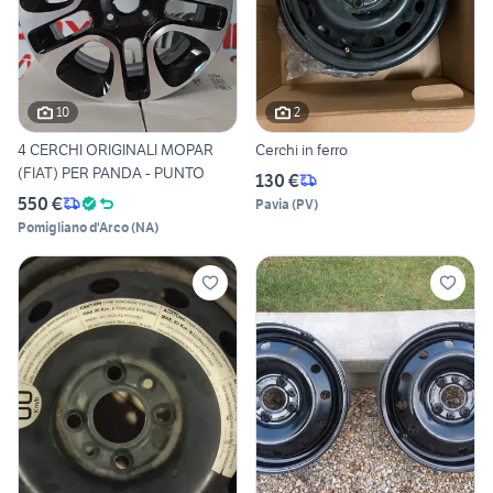
10
2
4 CERCHI ORIGINALI MOPAR
Cerchi in ferro
(FIAT) PER PANDA - PUNTO
130 €
550 €
Pavia
(
PV
)
Pomigliano d'Arco
(
NA
)