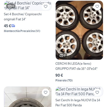
4
Set 4 Borchie/ Copricerchi
originali Fiat 14”
45 €
Montecchio Precalcino
(
VI
)
6
CERCHI IN LEGA(e ferro)
GRUPPO:FIAT-da 16"-15"e14"
90 €
Pinerolo
(
TO
)
Set Cerchi In lega NUOVI Da 14
Per Fiat 500 Panda