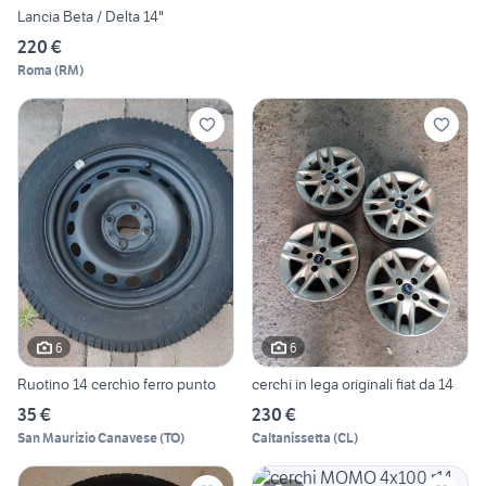
Lancia Beta / Delta 14"
220 €
Roma
(
RM
)
6
6
Ruotino 14 cerchio ferro punto
cerchi in lega originali fiat da 14
35 €
230 €
San Maurizio Canavese
(
TO
)
Caltanissetta
(
CL
)