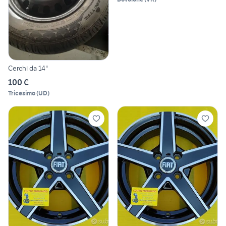
Cerchi da 14"
100 €
Tricesimo
(
UD
)