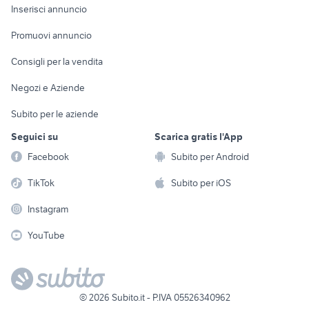
Console e
Accessori per
Casalinghi
Inserisci annuncio
Videogiochi
animali
Elettrodomestici
Promuovi annuncio
Audio/Video
Musica e Film
Giardino e Fai da te
Consigli per la vendita
Fotografia
Libri e Riviste
Abbigliamento e
Negozi e Aziende
Telefonia
Strumenti Musicali
Accessori
Subito per le aziende
Sports
Tutto per i bambini
Seguici su
Scarica gratis l'App
Biciclette
Facebook
Subito per Android
Collezionismo
TikTok
Subito per iOS
Instagram
YouTube
©
2026
Subito.it - P.IVA 05526340962