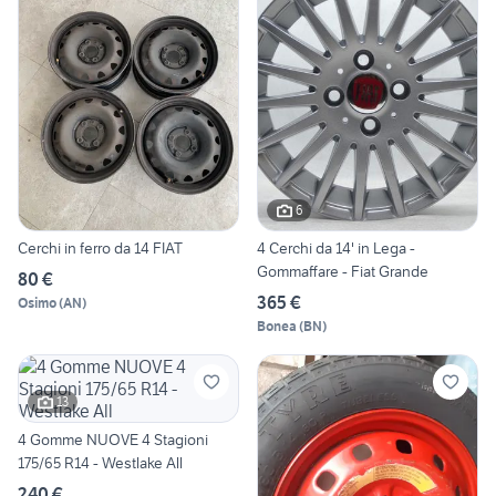
6
Cerchi in ferro da 14 FIAT
4 Cerchi da 14' in Lega -
Gommaffare - Fiat Grande
80 €
365 €
Osimo
(
AN
)
Bonea
(
BN
)
13
4 Gomme NUOVE 4 Stagioni
175/65 R14 - Westlake All
240 €