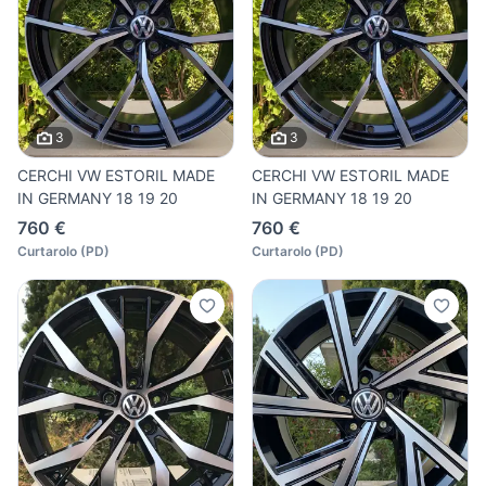
3
3
CERCHI VW ESTORIL MADE
CERCHI VW ESTORIL MADE
IN GERMANY 18 19 20
IN GERMANY 18 19 20
760 €
760 €
Curtarolo
(
PD
)
Curtarolo
(
PD
)