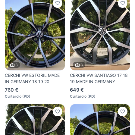
3
3
CERCHI VW ESTORIL MADE
CERCHI VW SANTIAGO 17 18
IN GERMANY 18 19 20
19 MADE IN GERMANY
760 €
649 €
Curtarolo
(
PD
)
Curtarolo
(
PD
)