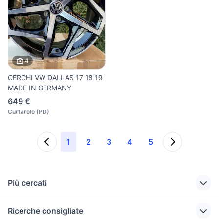
4
CERCHI VW DALLAS 17 18 19
MADE IN GERMANY
649 €
Curtarolo
(
PD
)
1
2
3
4
5
Più cercati
Correlati
Richerche simili
Suggerimenti
Ricerche consigliate
cerchi in friuli-
cerchi a raggi per
passat 2014