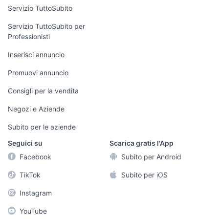
Servizio TuttoSubito
elettronica
per la casa e la
sports e hobby
Servizio TuttoSubito per
persona
Professionisti
Informatica
Animali
Arredamento e
Inserisci annuncio
Console e
Accessori per
Casalinghi
Videogiochi
animali
Promuovi annuncio
Elettrodomestici
Audio/Video
Musica e Film
Consigli per la vendita
Giardino e Fai da
Fotografia
Libri e Riviste
te
Negozi e Aziende
Telefonia
Strumenti Musicali
Abbigliamento e
Subito per le aziende
Accessori
Sports
Seguici su
Scarica gratis l'App
Tutto per i bambini
Facebook
Subito per Android
Biciclette
TikTok
Subito per iOS
Collezionismo
Instagram
YouTube