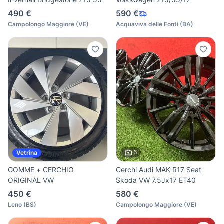
490 €
590 €
Campolongo Maggiore
(
VE
)
Acquaviva delle Fonti
(
BA
)
6
Vetrina
GOMME + CERCHIO
Cerchi Audi MAK R17 Seat
ORIGINAL VW
Skoda VW 7.5Jx17 ET40
450 €
580 €
Leno
(
BS
)
Campolongo Maggiore
(
VE
)