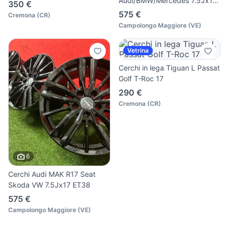
Audi/BMW/Mercedes 7.5Jx17
350 €
ET30
575 €
Cremona
(
CR
)
Campolongo Maggiore
(
VE
)
Vetrina
Cerchi in lega Tiguan L Passat
Golf T-Roc 17
290 €
Cremona
(
CR
)
6
Cerchi Audi MAK R17 Seat
Skoda VW 7.5Jx17 ET38
575 €
Campolongo Maggiore
(
VE
)