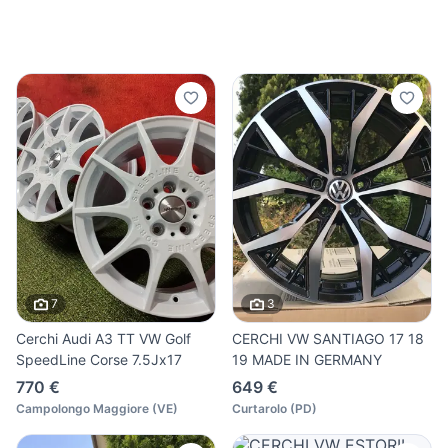
7
3
Cerchi Audi A3 TT VW Golf
CERCHI VW SANTIAGO 17 18
SpeedLine Corse 7.5Jx17
19 MADE IN GERMANY
770 €
649 €
Campolongo Maggiore
(
VE
)
Curtarolo
(
PD
)