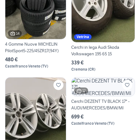
14
Vetrina
4 Gomme Nuove MICHELIN
Cerchi in lega Audi Skoda
PilotSport5-225/45ZR17(94Y)
Volkswagen 195 65 15
480 €
339 €
Castelfranco Veneto
(
TV
)
Cremona
(
CR
)
12
Cerchi DEZENT TV BLACK 17" -
AUDI/MERCEDES/BMW/MI
699 €
Castelfranco Veneto
(
TV
)