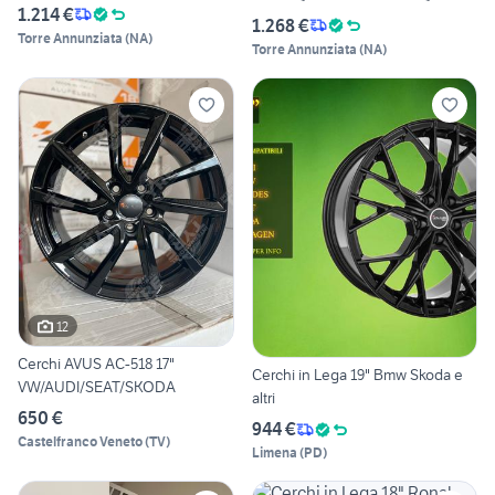
19
1.214 €
1.268 €
Torre Annunziata
(
NA
)
Torre Annunziata
(
NA
)
12
Cerchi AVUS AC-518 17"
Cerchi in Lega 19" Bmw Skoda e
VW/AUDI/SEAT/SKODA
altri
650 €
944 €
Castelfranco Veneto
(
TV
)
Limena
(
PD
)