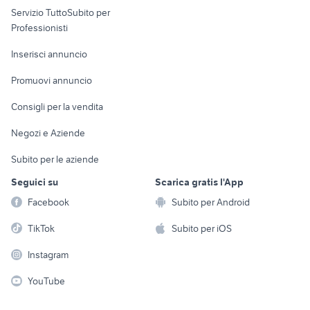
Servizio TuttoSubito per
persona
Informatica
Animali
Professionisti
Arredamento e
Console e
Accessori per
Casalinghi
Inserisci annuncio
Videogiochi
animali
Elettrodomestici
Promuovi annuncio
Audio/Video
Musica e Film
Giardino e Fai da te
Consigli per la vendita
Fotografia
Libri e Riviste
Abbigliamento e
Negozi e Aziende
Telefonia
Strumenti Musicali
Accessori
Subito per le aziende
Sports
Tutto per i bambini
Seguici su
Scarica gratis l'App
Biciclette
Facebook
Subito per Android
Collezionismo
TikTok
Subito per iOS
Instagram
YouTube