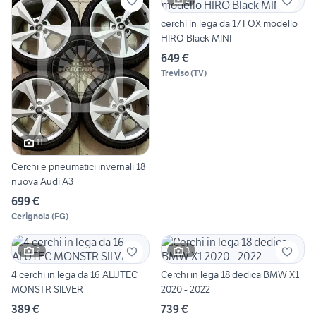
cerchi in lega da 17 FOX modello
HIRO Black MINI
649 €
Treviso
(
TV
)
11
Cerchi e pneumatici invernali 18
nuova Audi A3
699 €
Cerignola
(
FG
)
2
3
4 cerchi in lega da 16 ALUTEC
Cerchi in lega 18 dedica BMW X1
MONSTR SILVER
2020 - 2022
389 €
739 €