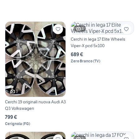
3
Cerchi in lega 17 Elite Wheels
Viper-X pcd 5x100
689 €
Zero Branco
(
TV
)
3
Cerchi 19 originali nuova Audi A3
Q3 Volkswagen
799 €
Cerignola
(
FG
)
2