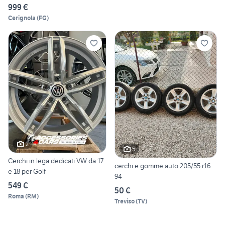
999 €
Cerignola
(
FG
)
2
5
Cerchi in lega dedicati VW da 17
cerchi e gomme auto 205/55 r16
e 18 per Golf
94
549 €
50 €
Roma
(
RM
)
Treviso
(
TV
)