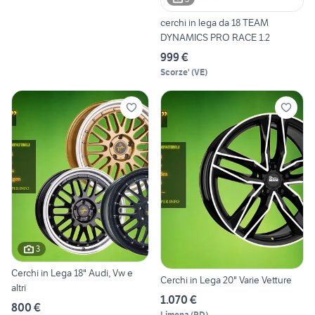
cerchi in lega da 18 TEAM
DYNAMICS PRO RACE 1.2
999 €
Scorze'
(
VE
)
3
Cerchi in Lega 18" Audi, Vw e
Cerchi in Lega 20" Varie Vetture
altri
1.070 €
800 €
Limena
(
PD
)