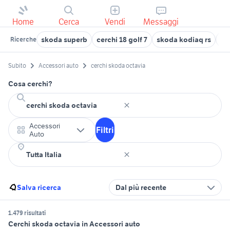
Home
Cerca
Vendi
Messaggi
skoda superb
cerchi 18 golf 7
skoda kodiaq rs
ce
Ricerche
Subito
Accessori auto
cerchi skoda octavia
Cosa cerchi?
Accessori
Filtri
Auto
Salva ricerca
Dal più recente
1.479 risultati
Cerchi skoda octavia in Accessori auto