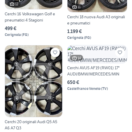
12
11
Cerchi 16 Volkswagen Golf e
Cerchi 18 nuova Audi A3 originali
pneumatici 4 Stagioni
e pneumatici
499 €
1.199 €
Cerignola
(
FG
)
Cerignola
(
FG
)
14
Cerchi AVUS AF19 (RW01) 17"
AUDI/BMW/MERCEDES/MIN
650 €
Castelfranco Veneto
(
TV
)
Cerchi 20 originali Audi Q5 A5
A6 A7 Q3