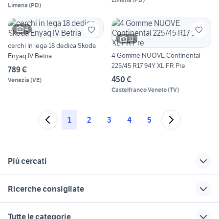
Limena
(
PD
)
4
11
cerchi in lega 18 dedica Skoda
4 Gomme NUOVE Continental
Enyaq IV Betria
225/45 R17 94Y XL FR Pre
789 €
450 €
Venezia
(
VE
)
Castelfranco Veneto
(
TV
)
1
2
3
4
5
Più cercati
Correlati
Richerche simili
Suggerimenti
Ricerche consigliate
cerchi in friuli-
skoda octavia
skoda octavia diesel
venezia giulia
Lombardia
Piemonte
auto usate lecco
toyota rav4
Tutte le categorie