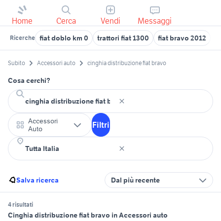
Home
Cerca
Vendi
Messaggi
fiat doblo km 0
trattori fiat 1300
fiat bravo 2012
f
Ricerche
Subito
Accessori auto
cinghia distribuzione fiat bravo
Cosa cerchi?
Accessori
Filtri
Auto
Salva ricerca
Dal più recente
4 risultati
Cinghia distribuzione fiat bravo in Accessori auto