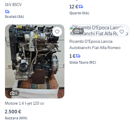
16V 85CV
12 €
Quarto
(
NA
)
Scafati
(
SA
)
6
Ricambi D'Epoca Lancia
Autobianchi Fiat Alfa Romeo
1 €
Gioia Tauro
(
RC
)
6
Motore 1.4 t-jet 120 cv
2.500 €
Suzzara
(
MN
)