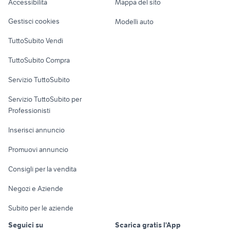
Accessibilità
Mappa del sito
Loft, mansarde e
Veicoli commerciali
altro
Gestisci cookies
Modelli auto
Case vacanza
TuttoSubito Vendi
Uffici e Locali
TuttoSubito Compra
commerciali
Servizio TuttoSubito
elettronica
per la casa e la
sports e hobby
Servizio TuttoSubito per
persona
Informatica
Animali
Professionisti
Arredamento e
Console e
Accessori per
Casalinghi
Inserisci annuncio
Videogiochi
animali
Elettrodomestici
Promuovi annuncio
Audio/Video
Musica e Film
Giardino e Fai da te
Consigli per la vendita
Fotografia
Libri e Riviste
Abbigliamento e
Negozi e Aziende
Telefonia
Strumenti Musicali
Accessori
Subito per le aziende
Sports
Tutto per i bambini
Seguici su
Scarica gratis l'App