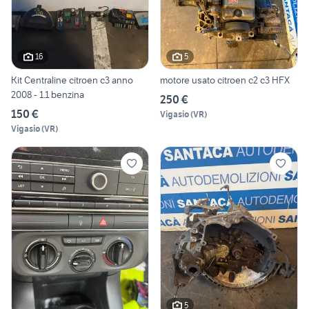
16
5
Kit Centraline citroen c3 anno
motore usato citroen c2 c3 HFX
2008 - 1.1 benzina
250 €
150 €
Vigasio
(
VR
)
Vigasio
(
VR
)
5