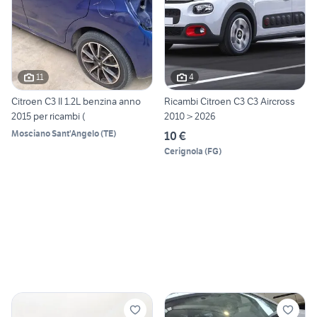
11
4
Citroen C3 II 1.2L benzina anno
Ricambi Citroen C3 C3 Aircross
2015 per ricambi (
2010 > 2026
Mosciano Sant'Angelo
(
TE
)
10 €
Cerignola
(
FG
)