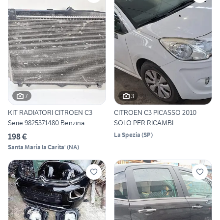
7
3
KIT RADIATORI CITROEN C3
CITROEN C3 PICASSO 2010
Serie 9825371480 Benzina
SOLO PER RICAMBI
La Spezia
(
SP
)
198 €
Santa Maria la Carita'
(
NA
)