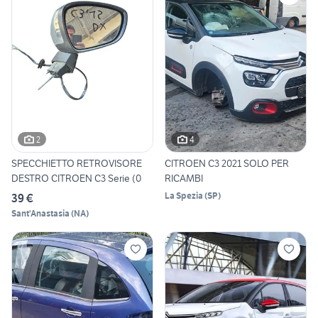
2
4
SPECCHIETTO RETROVISORE
CITROEN C3 2021 SOLO PER
DESTRO CITROEN C3 Serie (0
RICAMBI
La Spezia
(
SP
)
39 €
Sant'Anastasia
(
NA
)