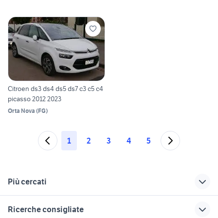
Citroen ds3 ds4 ds5 ds7 c3 c5 c4
picasso 2012 2023
Orta Nova
(
FG
)
1
2
3
4
5
Più cercati
Correlati
Richerche simili
Suggerimenti
Ricerche consigliate
citroen c3 van
citroen c3 2013
stop citroen c3