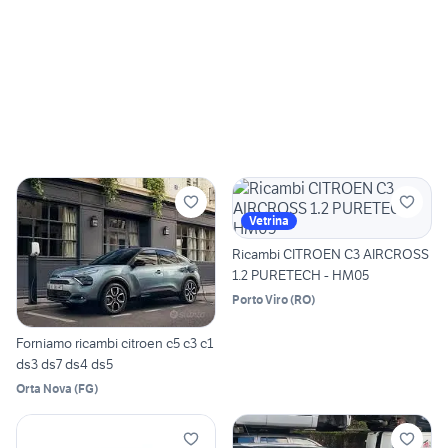
Vetrina
Ricambi CITROEN C3 AIRCROSS
1.2 PURETECH - HM05
Porto Viro
(
RO
)
Forniamo ricambi citroen c5 c3 c1
ds3 ds7 ds4 ds5
Orta Nova
(
FG
)