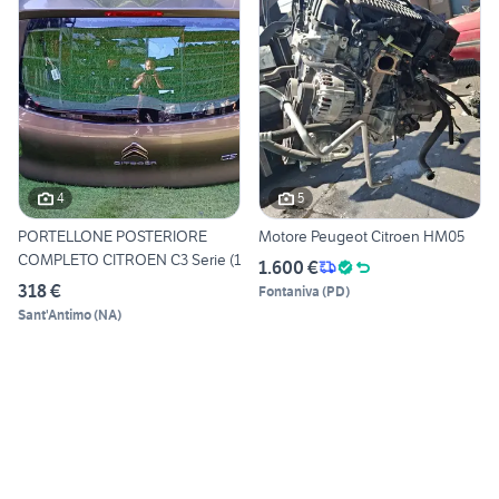
4
5
PORTELLONE POSTERIORE
Motore Peugeot Citroen HM05
COMPLETO CITROEN C3 Serie (1
1.600 €
318 €
Fontaniva
(
PD
)
Sant'Antimo
(
NA
)