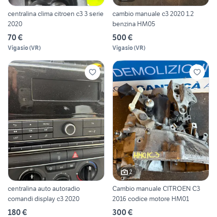
centralina clima citroen c3 3 serie
cambio manuale c3 2020 1.2
2020
benzina HM05
70 €
500 €
Vigasio
(
VR
)
Vigasio
(
VR
)
2
centralina auto autoradio
Cambio manuale CITROEN C3
comandi display c3 2020
2016 codice motore HM01
180 €
300 €