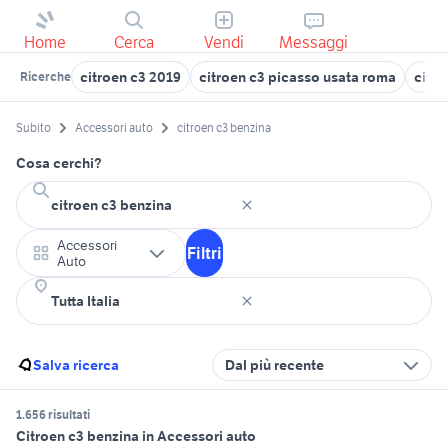
Home
Cerca
Vendi
Messaggi
citroen c3 2019
citroen c3 picasso usata roma
citr
Ricerche
Subito
Accessori auto
citroen c3 benzina
Cosa cerchi?
Accessori
Filtri
Auto
Salva ricerca
Dal più recente
1.656 risultati
Citroen c3 benzina in Accessori auto