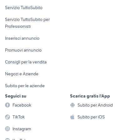
Servizio TuttoSubito
elettronica
per la casa e la
sports e hobby
Servizio TuttoSubito per
persona
Informatica
Animali
Professionisti
Arredamento e
Console e
Accessori per
Casalinghi
Inserisci annuncio
Videogiochi
animali
Elettrodomestici
Promuovi annuncio
Audio/Video
Musica e Film
Giardino e Fai da te
Consigli per la vendita
Fotografia
Libri e Riviste
Abbigliamento e
Negozi e Aziende
Telefonia
Strumenti Musicali
Accessori
Subito per le aziende
Sports
Tutto per i bambini
Seguici su
Scarica gratis l'App
Biciclette
Facebook
Subito per Android
Collezionismo
TikTok
Subito per iOS
Instagram