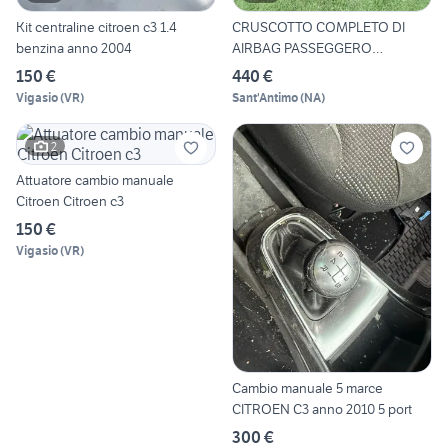
Kit centraline citroen c3 1.4
CRUSCOTTO COMPLETO DI
benzina anno 2004
AIRBAG PASSEGGERO
CITROEN C3
150 €
440 €
Vigasio
(
VR
)
Sant'Antimo
(
NA
)
2
Attuatore cambio manuale
Citroen Citroen c3
150 €
Vigasio
(
VR
)
Cambio manuale 5 marce
CITROEN C3 anno 2010 5 port
300 €