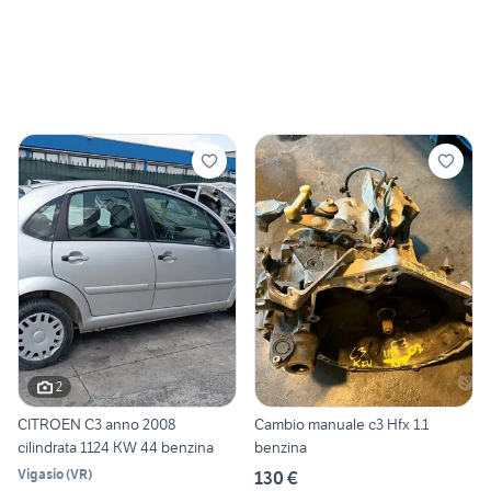
2
CITROEN C3 anno 2008
Cambio manuale c3 Hfx 1.1
cilindrata 1124 KW 44 benzina
benzina
Vigasio
(
VR
)
130 €