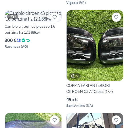
Vigasio
(
VR
)
7
Cambio citroen c3 picasso 1.6
benzina hz 12.1 88kw
300 €
Ravanusa
(
AG
)
9
COPPIA FARI ANTERIORI
CITROEN C3 AirCross (17>)
495 €
Sant'Antimo
(
NA
)