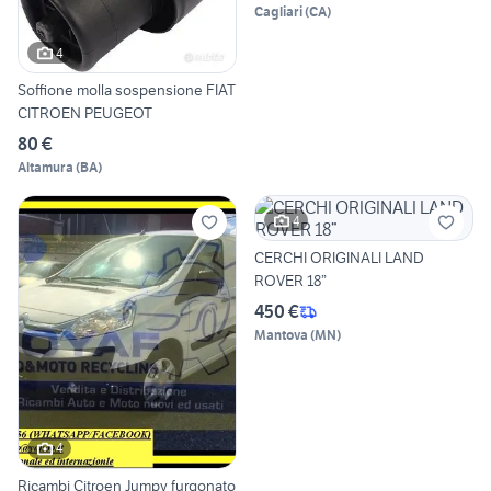
Cagliari
(
CA
)
4
Soffione molla sospensione FIAT
CITROEN PEUGEOT
80 €
Altamura
(
BA
)
4
CERCHI ORIGINALI LAND
ROVER 18”
450 €
Mantova
(
MN
)
4
Ricambi Citroen Jumpy furgonato