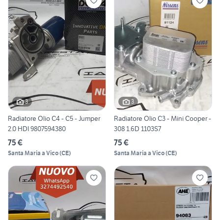
3
3
Radiatore Olio C4 - C5 - Jumper
Radiatore Olio C3 - Mini Cooper -
2.0 HDI 9807594380
308 1.6D 1103S7
75 €
75 €
Santa Maria a Vico
(
CE
)
Santa Maria a Vico
(
CE
)