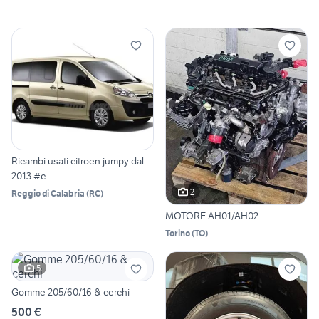
Ricambi usati citroen jumpy dal
2013 #c
2
Reggio di Calabria
(
RC
)
MOTORE AH01/AH02
Torino
(
TO
)
5
Gomme 205/60/16 & cerchi
500 €