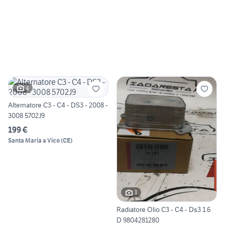
4
Alternatore C3 - C4 - DS3 - 2008 -
3008 5702J9
199 €
Santa Maria a Vico
(
CE
)
3
Radiatore Olio C3 - C4 - Ds3 1.6
D 9804281280