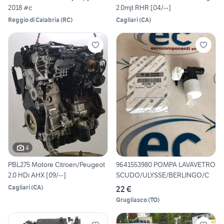
2018 #c
2.0mjt RHR [04/--]
Reggio di Calabria
(
RC
)
Cagliari
(
CA
)
4
PBL275 Motore Citroen/Peugeot
9641553980 POMPA LAVAVETRO
2.0 HDi AHX [09/--]
SCUDO/ULYSSE/BERLINGO/C
Cagliari
(
CA
)
22 €
Grugliasco
(
TO
)