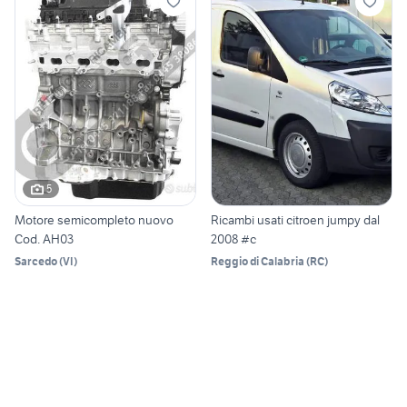
5
Motore semicompleto nuovo
Ricambi usati citroen jumpy dal
Cod. AH03
2008 #c
Sarcedo
(
VI
)
Reggio di Calabria
(
RC
)