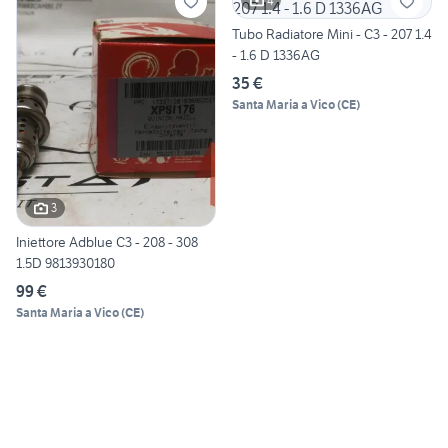
4
Tubo Radiatore Mini - C3 - 207 1.4
- 1.6 D 1336AG
35 €
Santa Maria a Vico
(
CE
)
3
Iniettore Adblue C3 - 208 - 308
1.5D 9813930180
99 €
Santa Maria a Vico
(
CE
)