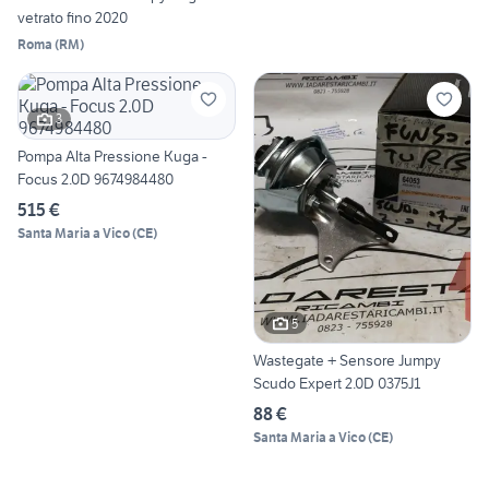
vetrato fino 2020
Roma
(
RM
)
3
Pompa Alta Pressione Kuga -
Focus 2.0D 9674984480
515 €
Santa Maria a Vico
(
CE
)
5
Wastegate + Sensore Jumpy
Scudo Expert 2.0D 0375J1
88 €
Santa Maria a Vico
(
CE
)