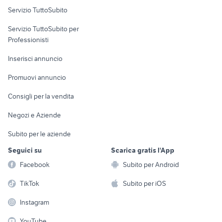
Servizio TuttoSubito
elettronica
per la casa e la
sports e hobby
Servizio TuttoSubito per
persona
Informatica
Animali
Professionisti
Arredamento e
Console e
Accessori per
Casalinghi
Inserisci annuncio
Videogiochi
animali
Elettrodomestici
Promuovi annuncio
Audio/Video
Musica e Film
Giardino e Fai da te
Consigli per la vendita
Fotografia
Libri e Riviste
Abbigliamento e
Negozi e Aziende
Telefonia
Strumenti Musicali
Accessori
Subito per le aziende
Sports
Tutto per i bambini
Seguici su
Scarica gratis l'App
Biciclette
Facebook
Subito per Android
Collezionismo
TikTok
Subito per iOS
Instagram
YouTube