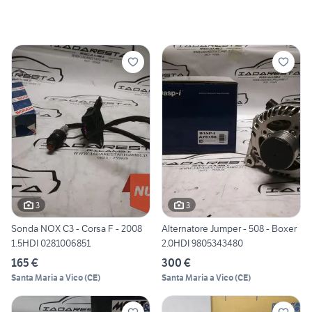
3
3
Sonda NOX C3 - Corsa F - 2008
Alternatore Jumper - 508 - Boxer
1.5HDI 0281006851
2.0HDI 9805343480
165 €
300 €
Santa Maria a Vico
(
CE
)
Santa Maria a Vico
(
CE
)