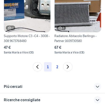
4
2
Supporto Motore C3 -C4 - 3008 -
Radiatore Abitacolo Berlingo -
308 9673768480
Partner 1609730580
47 €
67 €
Santa Maria a Vico
(
CE
)
Santa Maria a Vico
(
CE
)
1
2
Più cercati
Correlati
Richerche simili
Suggerimenti
Ricerche consigliate
iveco stralis 2018
jumpy atlante
ford mondeo 2018