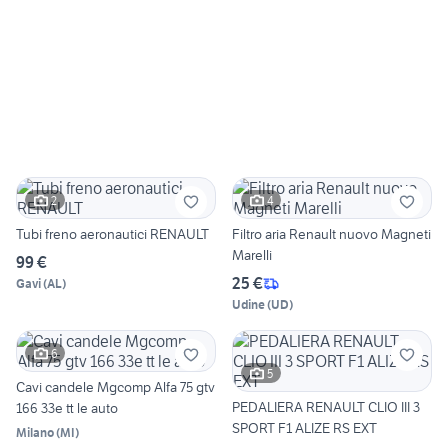
2
4
Tubi freno aeronautici RENAULT
Filtro aria Renault nuovo Magneti
Marelli
99 €
25 €
Gavi
(
AL
)
Udine
(
UD
)
6
5
Cavi candele Mgcomp Alfa 75 gtv
PEDALIERA RENAULT CLIO III 3
166 33e tt le auto
SPORT F1 ALIZE RS EXT
Milano
(
MI
)