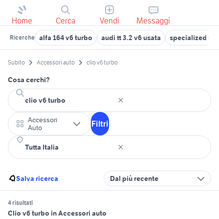
Home
Cerca
Vendi
Messaggi
alfa 164 v6 turbo
audi tt 3.2 v6 usata
specialized tur
Ricerche
Subito
Accessori auto
clio v6 turbo
Cosa cerchi?
Accessori
Filtri
Auto
Salva ricerca
Dal più recente
4 risultati
Clio v6 turbo in Accessori auto