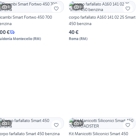
6
6
icambi Smart Fortwo 450 700
corpo farfallato A160 141 02 25 Smart
enzina
450 benzina
00 €
40 €
uidonia Montecelio
(
RM
)
Roma
(
RM
)
2
6
orpo farfallato Smart 450 benzina
Kit Manicotti Siliconici Smart 450