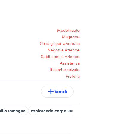
Modelli auto
Magazine
Consigli per la vendita
Negozi e Aziende
Subito per le Aziende
Assistenza
Ricerche salvate
Preferiti
Vendi
milia romagna
esplorando corpo umano vhs
smart forfour Milano