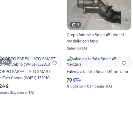
4
Corpo farfallato Smart 451 diesel
modello con fapp
Salerno
(
SA
)
6
ORPO FARFALLATO SMART
Valvola a farfalla Smart 451 benzina
orTwo Cabrio (W451) 132910
70 €
24 €
Giugliano in Campania
(
NA
)
ocera Superiore
(
SA
)