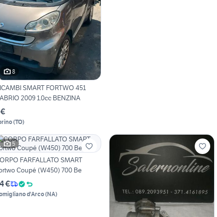
8
ICAMBI SMART FORTWO 451
ABRIO 2009 1.0cc BENZINA
 €
orino
(
TO
)
5
ORPO FARFALLATO SMART
ortwo Coupé (W450) 700 Be
4 €
omigliano d'Arco
(
NA
)