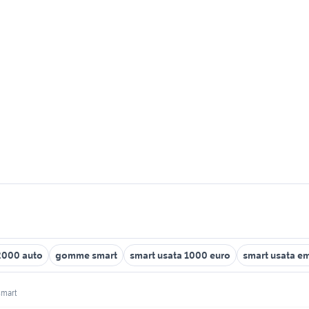
2000 auto
gomme smart
smart usata 1000 euro
smart usata e
smart