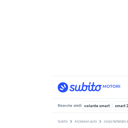
volante smart
smart 
Ricerche
simili
Subito
Accessori auto
corpo farfallato 