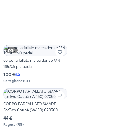
6
corpo farfallato marca denso MN
195709 più pedal
100 €
Caltagirone
(
CT
)
CORPO FARFALLATO SMART
ForTwo Coupé (W450) 020500
44 €
Ragusa
(
RG
)