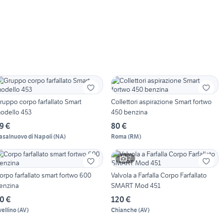
ruppo corpo farfallato Smart
Collettori aspirazione Smart fortwo
odello 453
450 benzina
9 €
80 €
asalnuovo di Napoli
(
NA
)
Roma
(
RM
)
2
orpo farfallato smart fortwo 600
Valvola a Farfalla Corpo Farfallato
enzina
SMART Mod 451
0 €
120 €
vellino
(
AV
)
Chianche
(
AV
)