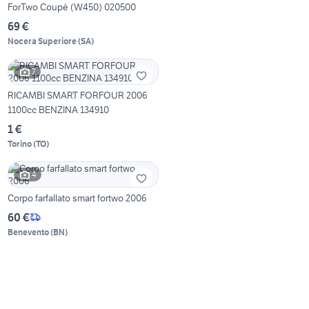
ForTwo Coupé (W450) 020500
69 €
Nocera Superiore
(
SA
)
7
RICAMBI SMART FORFOUR 2006
1100cc BENZINA 134910
1 €
Torino
(
TO
)
4
Corpo farfallato smart fortwo 2006
60 €
Benevento
(
BN
)