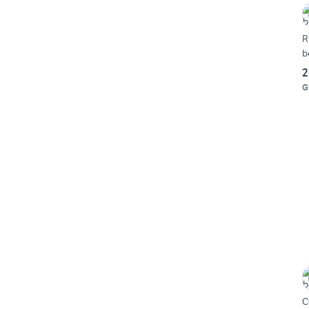
R
b
2
G
C