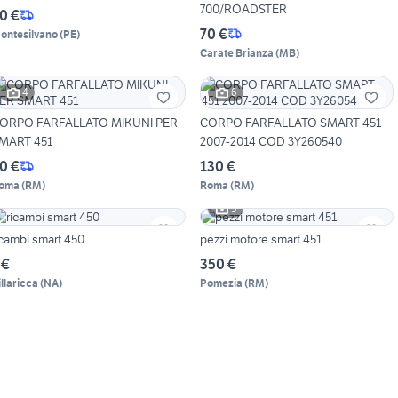
700/ROADSTER
0 €
70 €
ontesilvano
(
PE
)
Carate Brianza
(
MB
)
4
6
ORPO FARFALLATO MIKUNI PER
CORPO FARFALLATO SMART 451
MART 451
2007-2014 COD 3Y260540
0 €
130 €
oma
(
RM
)
Roma
(
RM
)
5
icambi smart 450
pezzi motore smart 451
 €
350 €
illaricca
(
NA
)
Pomezia
(
RM
)