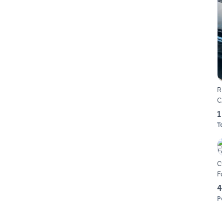
R
C
1
T
C
F
4
P