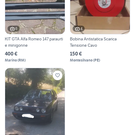
6
4
KIT GTA Alfa Romeo 147 paraurti
Bobina Antistatica Scarica
e minigonne
Tensione Cavo
400 €
150 €
Marino
(
RM
)
Montesilvano
(
PE
)