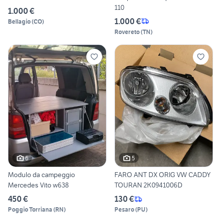
110
1.000 €
1.000 €
Bellagio
(
CO
)
Rovereto
(
TN
)
6
5
Modulo da campeggio
FARO ANT DX ORIG VW CADDY
Mercedes Vito w638
TOURAN 2K0941006D
450 €
130 €
Poggio Torriana
(
RN
)
Pesaro
(
PU
)