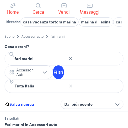
Home
Cerca
Vendi
Messaggi
casa vacanza tortora marina
marina di lesina
case i
Ricerche
Subito
Accessori auto
fari marini
Cosa cerchi?
Accessori
Filtri
Auto
Salva ricerca
Dal più recente
9 risultati
Fari marini in Accessori auto