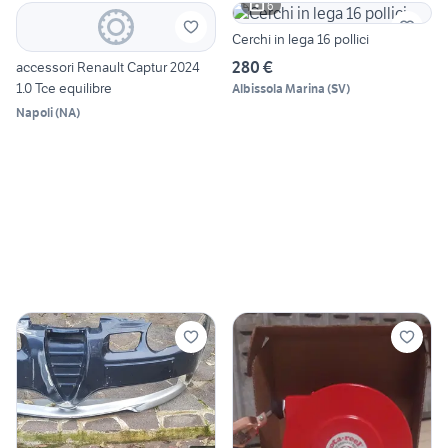
6
Cerchi in lega 16 pollici
280 €
accessori Renault Captur 2024
1.0 Tce equilibre
Albissola Marina
(
SV
)
Napoli
(
NA
)