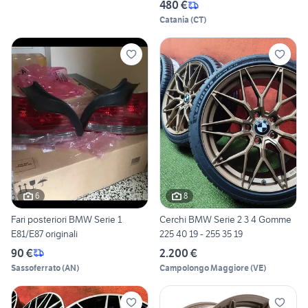
480 €
Catania
(
CT
)
6
8
Fari posteriori BMW Serie 1
Cerchi BMW Serie 2 3 4 Gomme
E81/E87 originali
225 40 19 - 255 35 19
90 €
2.200 €
Sassoferrato
(
AN
)
Campolongo Maggiore
(
VE
)