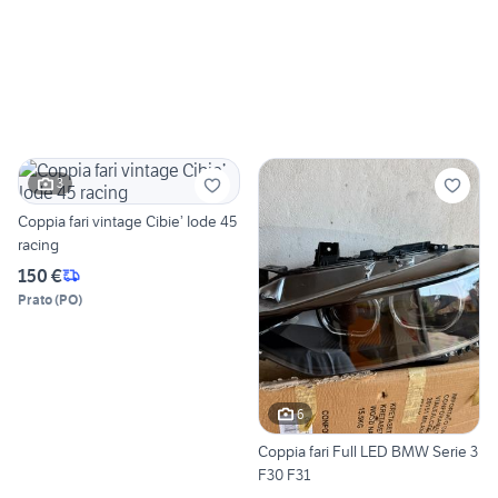
3
Coppia fari vintage Cibie’ Iode 45
racing
150 €
Prato
(
PO
)
6
Coppia fari Full LED BMW Serie 3
F30 F31