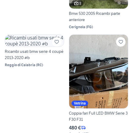
8
Bmw 530 2005 Ricambi parte
anteriore
Cerignola
(
FG
)
Ricambi usati bmw serie 4 coupè
2013-2020 #b
Reggio di Calabria
(
RC
)
Vetrina
Coppia fari Full LED BMW Serie 3
F30 F31
480 €