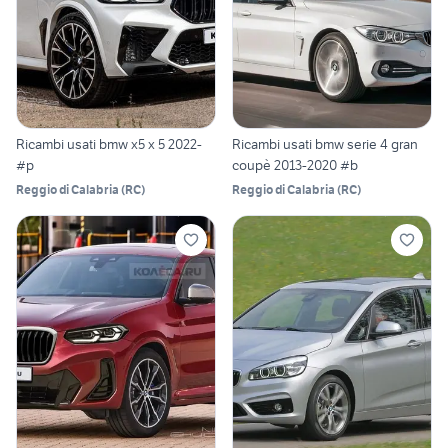
Ricambi usati bmw x5 x 5 2022-
Ricambi usati bmw serie 4 gran
#p
coupè 2013-2020 #b
Reggio di Calabria
(
RC
)
Reggio di Calabria
(
RC
)