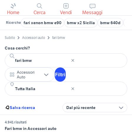
Home
Cerca
Vendi
Messaggi
fari xenon bmw e90
bmw x2 Sicilia
bmw 640d
tet
Ricerche
Subito
Accessori auto
fari bmw
Cosa cerchi?
Accessori
Filtri
Auto
Salva ricerca
Dal più recente
4.941 risultati
Fari bmw in Accessori auto