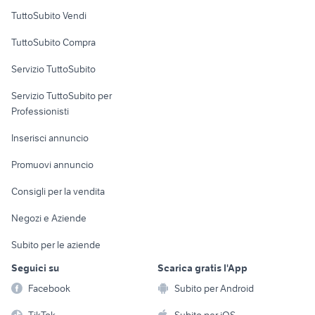
Case vacanza
TuttoSubito Vendi
Uffici e Locali
TuttoSubito Compra
commerciali
Servizio TuttoSubito
elettronica
per la casa e la
sports e hobby
Servizio TuttoSubito per
persona
Informatica
Animali
Professionisti
Arredamento e
Console e
Accessori per
Casalinghi
Inserisci annuncio
Videogiochi
animali
Elettrodomestici
Promuovi annuncio
Audio/Video
Musica e Film
Giardino e Fai da te
Consigli per la vendita
Fotografia
Libri e Riviste
Abbigliamento e
Negozi e Aziende
Telefonia
Strumenti Musicali
Accessori
Subito per le aziende
Sports
Tutto per i bambini
Seguici su
Scarica gratis l'App
Biciclette
Facebook
Subito per Android
Collezionismo