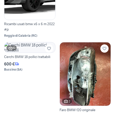
Ricambi usati bmw x6 x 6 m 2022
#p
Reggio di Calabria
(
RC
)
6
Cerchi BMW 18 pollici trattabili
600 €
Buccino
(
SA
)
2
Faro BMW f20 originale