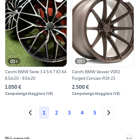
6
5
Cerchi BMW Serie 3 4 5 6 7 X3 X4
Cerchi BMW Vesser VSR2
8.5Jx20 - 9.5Jx20
Forged Concavi R19-23
1.050 €
2.500 €
Campolongo Maggiore
(
VE
)
Campolongo Maggiore
(
VE
)
1
2
3
4
5
Più cercati