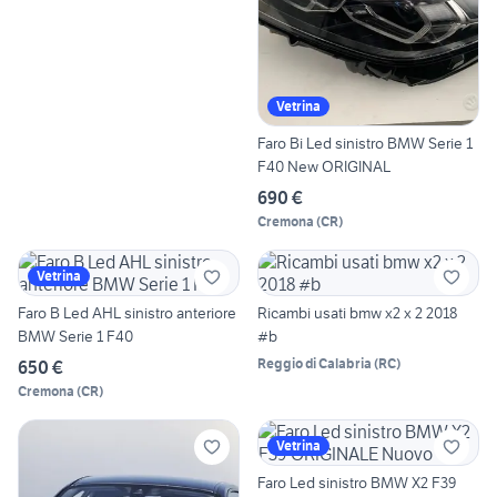
Vetrina
Faro Bi Led sinistro BMW Serie 1
F40 New ORIGINAL
690 €
Cremona
(
CR
)
Vetrina
Faro B Led AHL sinistro anteriore
Ricambi usati bmw x2 x 2 2018
BMW Serie 1 F40
#b
Reggio di Calabria
(
RC
)
650 €
Cremona
(
CR
)
Vetrina
Faro Led sinistro BMW X2 F39