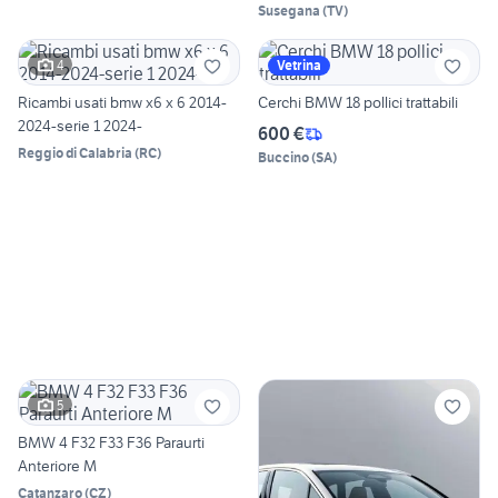
Susegana
(
TV
)
4
Vetrina
Ricambi usati bmw x6 x 6 2014-
Cerchi BMW 18 pollici trattabili
2024-serie 1 2024-
600 €
Reggio di Calabria
(
RC
)
Buccino
(
SA
)
5
BMW 4 F32 F33 F36 Paraurti
Anteriore M
Catanzaro
(
CZ
)