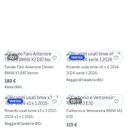
3
Vetrina
Fanale Faro Anteriore Destro
Ricambi usati bmw x6 x 6 2014-
BMW X3 E87 Xenon
2024-serie 1 2024-
Reggio di Calabria
(
RC
)
180 €
Roma
(
RM
)
10
Vetrina
Ricambi usati bmw x3 x 3 2017-
Carbonio e Vetroresina BMW M3
2024-x1 x 1 2015-
E30
Reggio di Calabria
(
RC
)
115 €