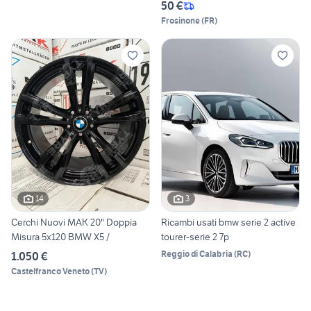
50 €
Frosinone
(
FR
)
14
3
Cerchi Nuovi MAK 20" Doppia
Ricambi usati bmw serie 2 active
Misura 5x120 BMW X5 /
tourer-serie 2 7p
Reggio di Calabria
(
RC
)
1.050 €
Castelfranco Veneto
(
TV
)