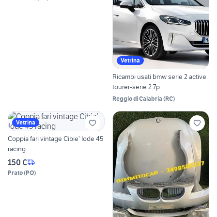
Vetrina
Ricambi usati bmw serie 2 active
tourer-serie 2 7p
Reggio di Calabria
(
RC
)
Vetrina
Coppia fari vintage Cibie’ Iode 45
racing
150 €
Prato
(
PO
)