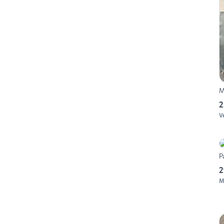
M
2
V
P
2
M