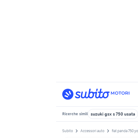
suzuki gsx s 750 usata
Ricerche
simili
Subito
Accessori auto
fiat panda 750 