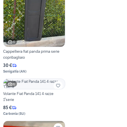
6
Cappelliera fiat panda prima serie
copribagliaio
30 €
Senigallia
(
AN
)
6
Volante Fiat Panda 141 4 razze
1°serie
85 €
Carbonia
(
SU
)