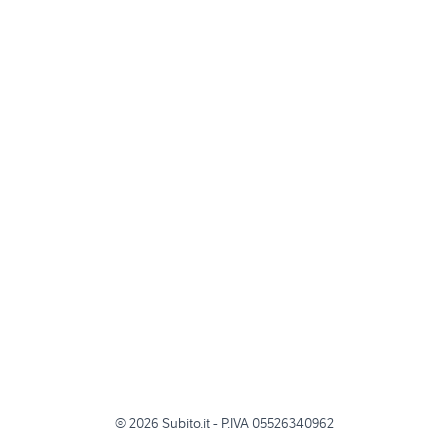
©
2026
Subito.it - P.IVA 05526340962