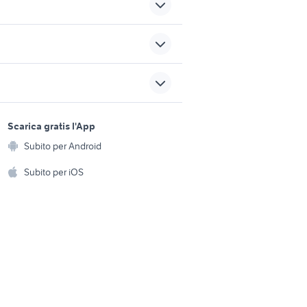
rav 4 usato sardegna
fiat 600 anniversary
sports e hobby
a
Scarica gratis l'App
Animali
matra bagheera accessori
Subito per Android
ento e
auto
Accessori per animali
hi
Subito per iOS
trattori usati siena
Musica e Film
omestici
Libri e Riviste
e Fai da te
Strumenti Musicali
amento e
ri
Sports
 i bambini
Biciclette