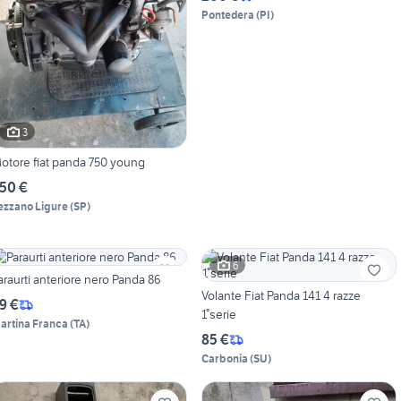
Pontedera
(
PI
)
3
otore fiat panda 750 young
50 €
ezzano Ligure
(
SP
)
6
araurti anteriore nero Panda 86
Volante Fiat Panda 141 4 razze
9 €
1°serie
artina Franca
(
TA
)
85 €
Carbonia
(
SU
)