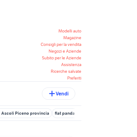
Modelli auto
Magazine
Consigli per la vendita
Negozi e Aziende
Subito per le Aziende
Assistenza
Ricerche salvate
Preferiti
Vendi
a Ascoli Piceno provincia
fiat panda seconda serie
fiat panda an