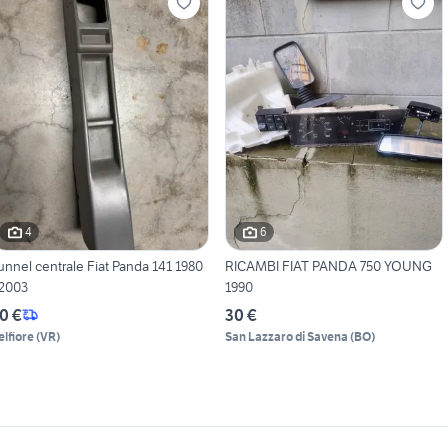
4
6
unnel centrale Fiat Panda 141 1980
RICAMBI FIAT PANDA 750 YOUNG
 2003
1990
0 €
30 €
elfiore
(
VR
)
San Lazzaro di Savena
(
BO
)