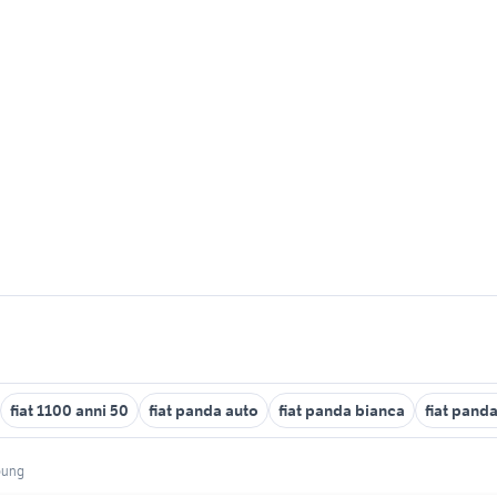
fiat 1100 anni 50
fiat panda auto
fiat panda bianca
fiat pand
young