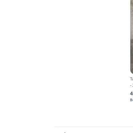
T
-
4
B