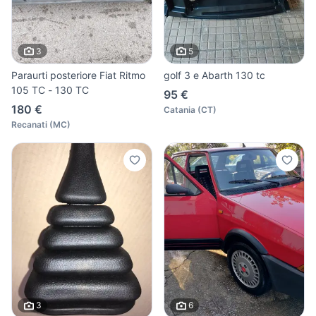
3
5
Paraurti posteriore Fiat Ritmo
golf 3 e Abarth 130 tc
105 TC - 130 TC
95 €
180 €
Catania
(
CT
)
Recanati
(
MC
)
3
6