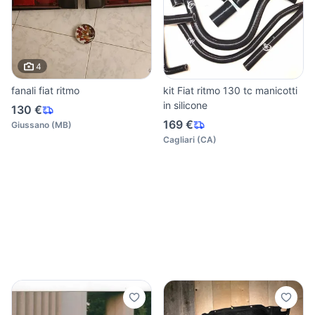
4
fanali fiat ritmo
kit Fiat ritmo 130 tc manicotti
in silicone
130 €
169 €
Giussano
(
MB
)
Cagliari
(
CA
)