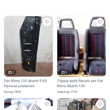
2
6
Fiat Ritmo 130 abarth fl 85
Coppia sedili Recaro per Fiat
traversa posteriore
Ritmo Abarth 130
Rovigo
(
RO
)
Valperga
(
TO
)