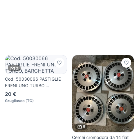
3
Cod. 50030066 PASTIGLIE
FRENI UNO TURBO,
BARCHETTA
20 €
Grugliasco
(
TO
)
6
Cerchi cromodora da 14 fiat