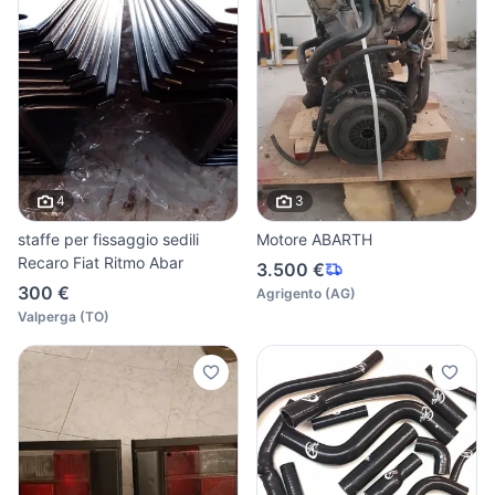
4
3
staffe per fissaggio sedili
Motore ABARTH
Recaro Fiat Ritmo Abar
3.500 €
300 €
Agrigento
(
AG
)
Valperga
(
TO
)