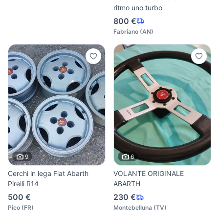
ritmo uno turbo
800 €
Fabriano
(
AN
)
9
6
Cerchi in lega Fiat Abarth
VOLANTE ORIGINALE
Pirelli R14
ABARTH
500 €
230 €
Pico
(
FR
)
Montebelluna
(
TV
)