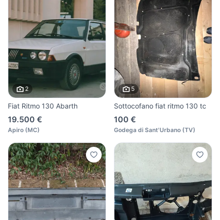
2
5
Fiat Ritmo 130 Abarth
Sottocofano fiat ritmo 130 tc
19.500 €
100 €
Apiro
(
MC
)
Godega di Sant'Urbano
(
TV
)