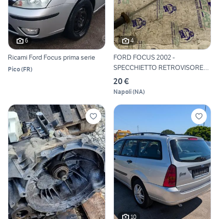
6
4
Ricami Ford Focus prima serie
FORD FOCUS 2002 -
SPECCHIETTO RETROVISORE
Pico
(
FR
)
DESTRO
20 €
Napoli
(
NA
)
10