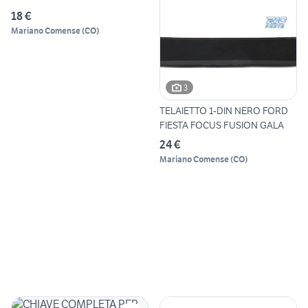
VOLKSWAGE
18 €
Mariano Comense
(
CO
)
3
TELAIETTO 1-DIN NERO FORD
FIESTA FOCUS FUSION GALA
24 €
Mariano Comense
(
CO
)