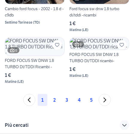
Cambio ford focus - 2002 - 1.8 d -
Ford focus sw dnw 1.8 turbo
c9db
di/tddi -ricambi
Settimo Torinese
(
TO
)
1 €
Matino
(
LE
)
6
6
FORD FOCUS SW DNW 1.8
FORD FOCUS SW DNW 1.8
TURBO DI/TDDI ricambi-
TURBO DI/TDDI Ricambi -
1 €
1 €
Matino
(
LE
)
Matino
(
LE
)
1
2
3
4
5
Più cercati