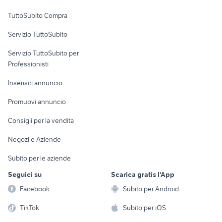
Uffici e Locali
TuttoSubito Compra
commerciali
Servizio TuttoSubito
elettronica
per la casa e la
sports e hobby
Servizio TuttoSubito per
persona
Informatica
Animali
Professionisti
Arredamento e
Console e
Accessori per
Casalinghi
Inserisci annuncio
Videogiochi
animali
Elettrodomestici
Promuovi annuncio
Audio/Video
Musica e Film
Giardino e Fai da te
Consigli per la vendita
Fotografia
Libri e Riviste
Abbigliamento e
Negozi e Aziende
Telefonia
Strumenti Musicali
Accessori
Subito per le aziende
Sports
Tutto per i bambini
Seguici su
Scarica gratis l'App
Biciclette
Facebook
Subito per Android
Collezionismo
TikTok
Subito per iOS