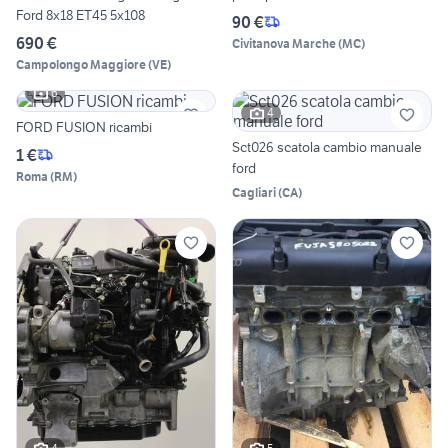
Ford 8x18 ET45 5x108
90 €
690 €
Civitanova Marche
(
MC
)
Campolongo Maggiore
(
VE
)
6
4
FORD FUSION ricambi
Sct026 scatola cambio manuale
1 €
ford
Roma
(
RM
)
Cagliari
(
CA
)