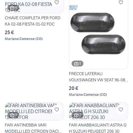
6
CHIAVE COMPLETA PER FORD
KA 02-08 FIESTA 01-02 FOC
25 €
Mariano Comense
(
CO
)
5
FRECCE LATERALI
VOLKSWAGEN VW SEAT 96-08
LED CRIST
20 €
Mariano Comense
(
CO
)
3
2
FARI ANTINEBBIA VARI
FARI ANABBAGLIANTI ASTRA G
MODELLI LED CITROEN DACIA
H SUZUKI PEUGEOT 206 30