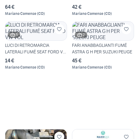
FOR
64 €
42 €
Mariano Comense
(
CO
)
Mariano Comense
(
CO
)
5
2
LUCI DI RETROMARCIA
FARI ANABBAGLIANTI FUMÉ
LATERALI FUMÉ SEAT FORD VW
ASTRA G H PER SUZUKI PEUGE
VOL
14 €
45 €
Mariano Comense
(
CO
)
Mariano Comense
(
CO
)