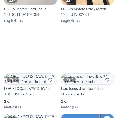
4
5
PBL277 Motore Ford Focus
PBL289 Motore Ford / Mazda
1.8TDCI FFDA [02/05]
1.2B FUJA [02/12]
Cagliari
(
CA
)
Cagliari
(
CA
)
10
10
FORD FOCUS DAW, DBW 1.8
Ford focus daw, dbw 1.8 tdci
TDCI 115CV -Ricambi
115cv - ricambi
1 €
1 €
Matino
(
LE
)
Matino
(
LE
)