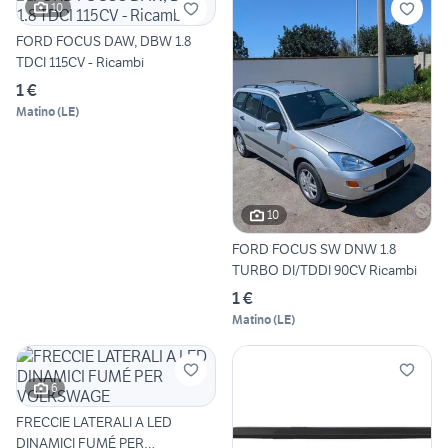
10
FORD FOCUS DAW, DBW 1.8
TDCI 115CV - Ricambi
1 €
Matino
(
LE
)
10
FORD FOCUS SW DNW 1.8
TURBO DI/TDDI 90CV Ricambi
1 €
Matino
(
LE
)
6
FRECCIE LATERALI A LED
DINAMICI FUMÉ PER