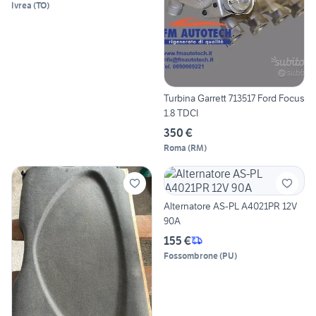
Ivrea
(
TO
)
Turbina Garrett 713517 Ford Focus
1.8 TDCI
350 €
Roma
(
RM
)
Alternatore AS-PL A4021PR 12V
90A
155 €
Fossombrone
(
PU
)