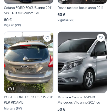
Cofano FORD FOCUS anno 2011
Devioluci ford focus anno 2011
SW 1.6 JQDB colore Gri
60 €
80 €
Vigasio
(
VR
)
Vigasio
(
VR
)
3
POSTERIORE FORD FOCUS 2011
Motore e Cambio 651940
PER RICAMBI
Mercedes Vito anno 2014 cc
Mortara
(
PV
)
50 €