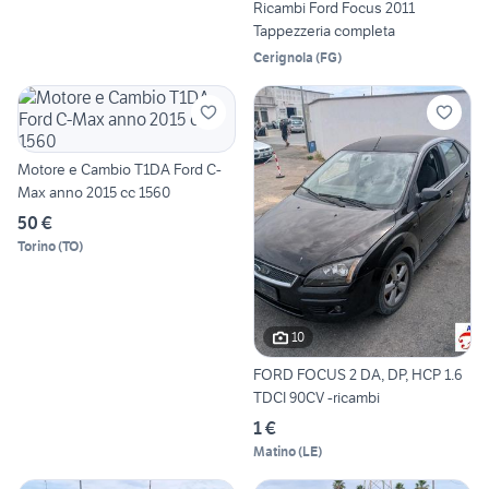
Ricambi Ford Focus 2011
Tappezzeria completa
Cerignola
(
FG
)
Motore e Cambio T1DA Ford C-
Max anno 2015 cc 1560
50 €
Torino
(
TO
)
10
FORD FOCUS 2 DA, DP, HCP 1.6
TDCI 90CV -ricambi
1 €
Matino
(
LE
)