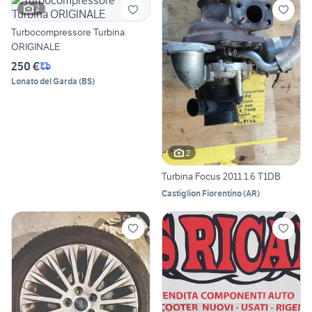
2
Turbocompressore Turbina
ORIGINALE
250 €
Lonato del Garda
(
BS
)
2
Turbina Focus 2011 1.6 T1DB
Castiglion Fiorentino
(
AR
)