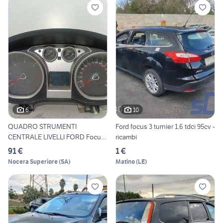
6
10
QUADRO STRUMENTI
Ford focus 3 turnier 1.6 tdci 95cv -
CENTRALE LIVELLI FORD Focus
ricambi
Berli
91 €
1 €
Nocera Superiore
(
SA
)
Matino
(
LE
)