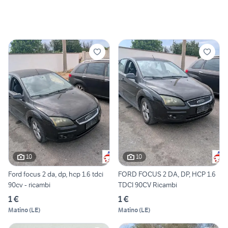
10
10
Ford focus 2 da, dp, hcp 1.6 tdci
FORD FOCUS 2 DA, DP, HCP 1.6
90cv - ricambi
TDCI 90CV Ricambi
1 €
1 €
Matino
(
LE
)
Matino
(
LE
)