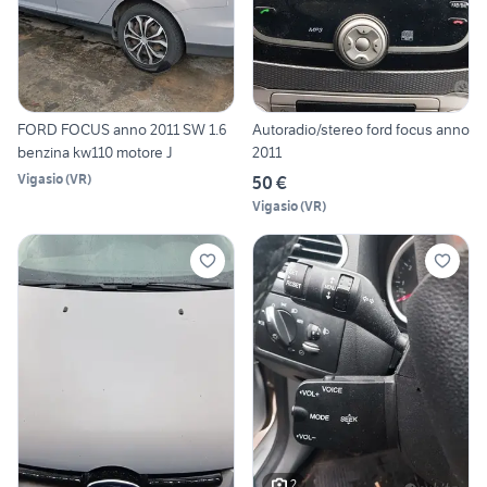
FORD FOCUS anno 2011 SW 1.6
Autoradio/stereo ford focus anno
benzina kw110 motore J
2011
Vigasio
(
VR
)
50 €
Vigasio
(
VR
)
2