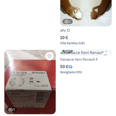
2
alfa 33
10 €
Villa Santina
(
UD
)
4
Ganasce freni Renault 4
50 €
Savigliano
(
CN
)
5