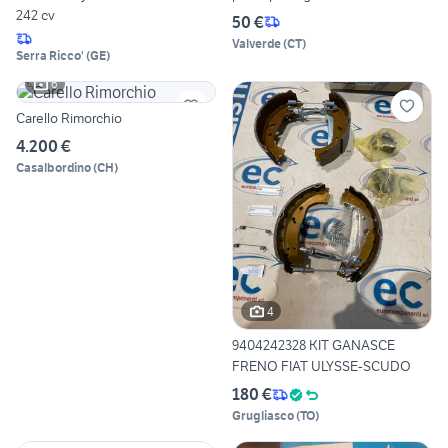
242 cv
50 €
Valverde
(
CT
)
Serra Ricco'
(
GE
)
6
Carello Rimorchio
4.200 €
Casalbordino
(
CH
)
4
9404242328 KIT GANASCE
FRENO FIAT ULYSSE-SCUDO
180 €
Grugliasco
(
TO
)