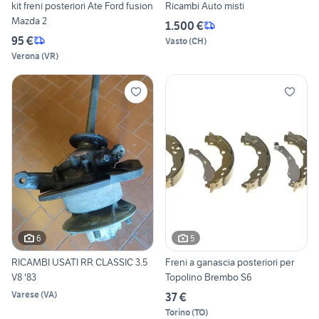
kit freni posteriori Ate Ford fusion
Ricambi Auto misti
Mazda 2
1.500 €
95 €
Vasto
(
CH
)
Verona
(
VR
)
6
5
RICAMBI USATI RR CLASSIC 3.5
Freni a ganascia posteriori per
V8 '83
Topolino Brembo S6
Varese
(
VA
)
37 €
Torino
(
TO
)