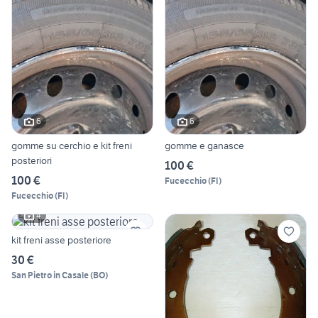
6
6
gomme su cerchio e kit freni
gomme e ganasce
posteriori
100 €
100 €
Fucecchio
(
FI
)
Fucecchio
(
FI
)
4
kit freni asse posteriore
30 €
San Pietro in Casale
(
BO
)