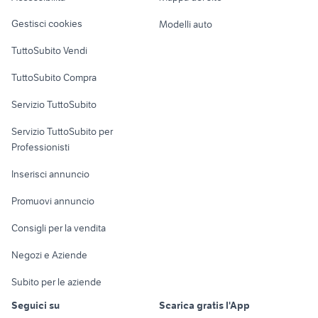
Veicoli commerciali
altro
Gestisci cookies
Modelli auto
Case vacanza
TuttoSubito Vendi
Uffici e Locali
TuttoSubito Compra
commerciali
Servizio TuttoSubito
elettronica
per la casa e la
sports e hobby
Servizio TuttoSubito per
persona
Informatica
Animali
Professionisti
Arredamento e
Console e
Accessori per
Casalinghi
Inserisci annuncio
Videogiochi
animali
Elettrodomestici
Promuovi annuncio
Audio/Video
Musica e Film
Giardino e Fai da te
Consigli per la vendita
Fotografia
Libri e Riviste
Abbigliamento e
Negozi e Aziende
Telefonia
Strumenti Musicali
Accessori
Subito per le aziende
Sports
Tutto per i bambini
Seguici su
Scarica gratis l'App
Biciclette