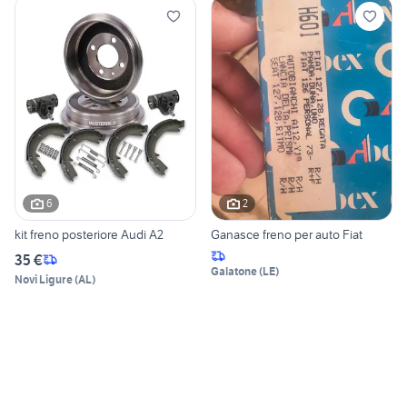
6
2
kit freno posteriore Audi A2
Ganasce freno per auto Fiat
35 €
Galatone
(
LE
)
Novi Ligure
(
AL
)