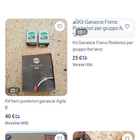
3
Kit Ganasce Freno Posteriori per
gruppo fiat lanci
25 €
Varese
(
VA
)
3
Kit freni posteriori ganasce Agila
B
40 €
Messina
(
ME
)