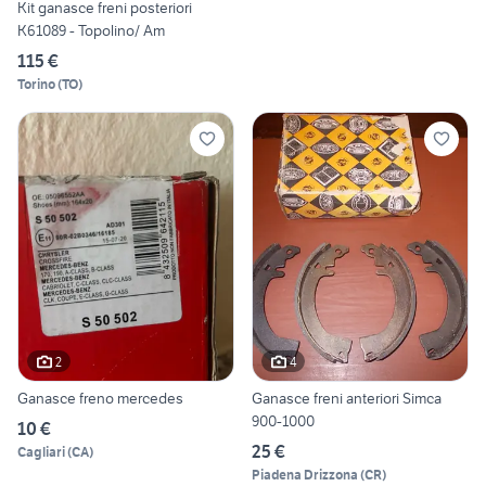
Kit ganasce freni posteriori
K61089 - Topolino/ Am
115 €
Torino
(
TO
)
2
4
Ganasce freno mercedes
Ganasce freni anteriori Simca
900-1000
10 €
25 €
Cagliari
(
CA
)
Piadena Drizzona
(
CR
)