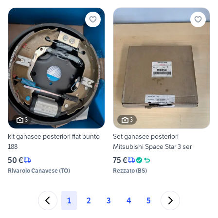
3
3
kit ganasce posteriori fiat punto
Set ganasce posteriori
188
Mitsubishi Space Star 3 ser
50 €
75 €
Rivarolo Canavese
(
TO
)
Rezzato
(
BS
)
1
2
3
4
5