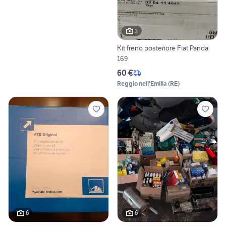
3
Kit freno posteriore Fiat Panda
169
60 €
Reggio nell'Emilia
(
RE
)
6
6