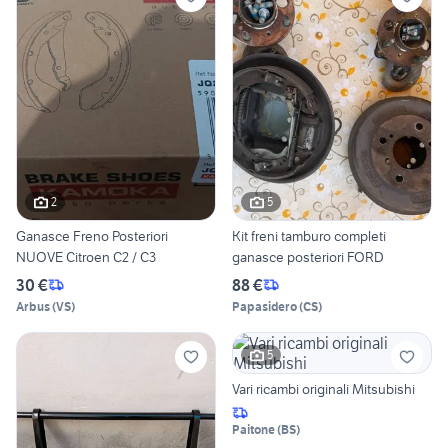
2
5
Ganasce Freno Posteriori
Kit freni tamburo completi
NUOVE Citroen C2 / C3
ganasce posteriori FORD
30 €
88 €
Arbus
(
VS
)
Papasidero
(
CS
)
5
Vari ricambi originali Mitsubishi
Paitone
(
BS
)