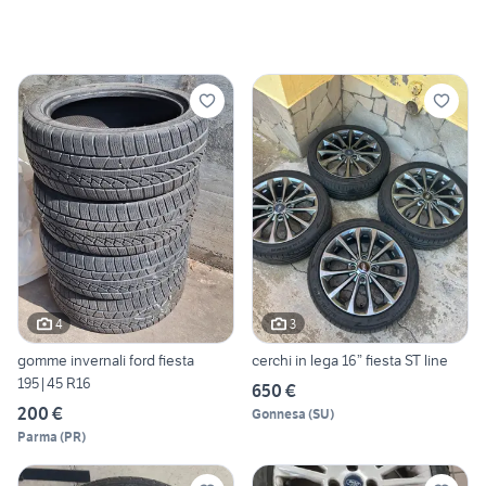
4
3
gomme invernali ford fiesta
cerchi in lega 16” fiesta ST line
195|45 R16
650 €
200 €
Gonnesa
(
SU
)
Parma
(
PR
)