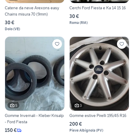
Catene da neve Arexons easy
Cerchi Ford Fiesta e Ka 14 15 16
Chains misura 70 (9mm)
30 €
30 €
Roma
(
RM
)
Dolo
(
VE
)
5
3
Gomme Invernali - Kleber Krisalp
Gomme estive Pirelli 195/45 R16
- Ford Fiesta
200 €
150 €
Pieve Albignola
(
PV
)