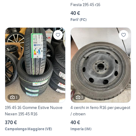
Fiesta 195 45 r16
40 €
Forli'
(
FC
)
3
3
195 45 16 Gomme Estive Nuove
4 cerchi in ferro R16 per peugeot
Nexen 195 45 R16
/ citroen
370 €
40 €
Campolongo Maggiore
(
VE
)
Imperia
(
IM
)