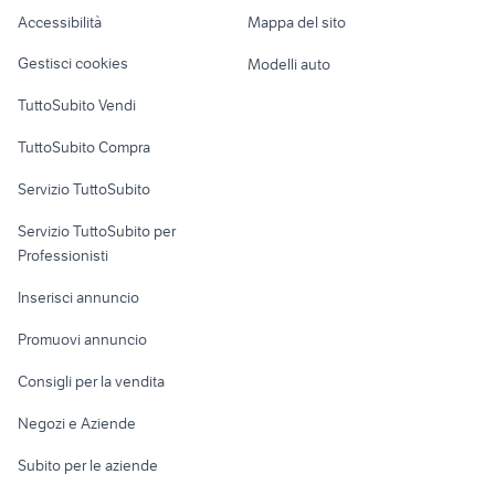
peugeot Alba
cerchi mak wolf
Caravan e Camper
Accessibilità
Mappa del sito
Loft, mansarde e
Veicoli commerciali
altro
Gestisci cookies
Modelli auto
Case vacanza
TuttoSubito Vendi
Uffici e Locali
TuttoSubito Compra
commerciali
Servizio TuttoSubito
elettronica
per la casa e la
sports e hobby
Servizio TuttoSubito per
persona
Informatica
Animali
Professionisti
Arredamento e
Console e
Accessori per
Casalinghi
Inserisci annuncio
Videogiochi
animali
Elettrodomestici
Promuovi annuncio
Audio/Video
Musica e Film
Giardino e Fai da te
Consigli per la vendita
Fotografia
Libri e Riviste
Abbigliamento e
Negozi e Aziende
Telefonia
Strumenti Musicali
Accessori
Subito per le aziende
Sports
Tutto per i bambini