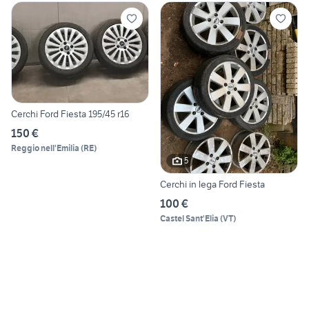
Cerchi Ford Fiesta 195/45 r16
150 €
Reggio nell'Emilia
(
RE
)
5
Cerchi in lega Ford Fiesta
100 €
Castel Sant'Elia
(
VT
)