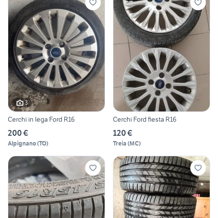
3
Cerchi in lega Ford R16
Cerchi Ford fiesta R16
200 €
120 €
Alpignano
(
TO
)
Treia
(
MC
)