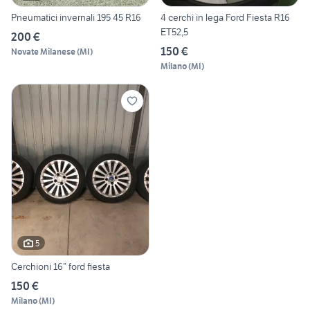
Pneumatici invernali 195 45 R16
4 cerchi in lega Ford Fiesta R16
ET52,5
200 €
150 €
Novate Milanese
(
MI
)
Milano
(
MI
)
5
Cerchioni 16” ford fiesta
150 €
Milano
(
MI
)