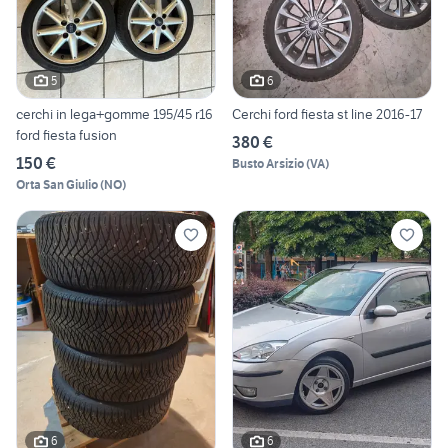
5
6
cerchi in lega+gomme 195/45 r16
Cerchi ford fiesta st line 2016-17
ford fiesta fusion
380 €
150 €
Busto Arsizio
(
VA
)
Orta San Giulio
(
NO
)
6
6