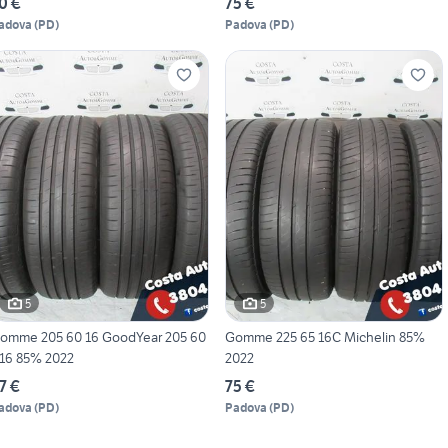
0 €
75 €
adova
(
PD
)
Padova
(
PD
)
5
5
omme 205 60 16 GoodYear 205 60
Gomme 225 65 16C Michelin 85%
16 85% 2022
2022
7 €
75 €
adova
(
PD
)
Padova
(
PD
)