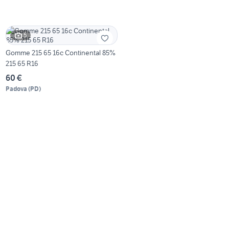
5
Gomme 215 65 16c Continental 85%
215 65 R16
60 €
Padova
(
PD
)