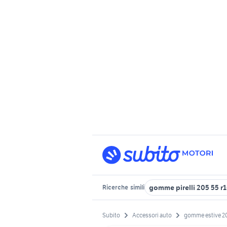
gomme pirelli 205 55 r
Ricerche
simili
Subito
Accessori auto
gomme estive 20