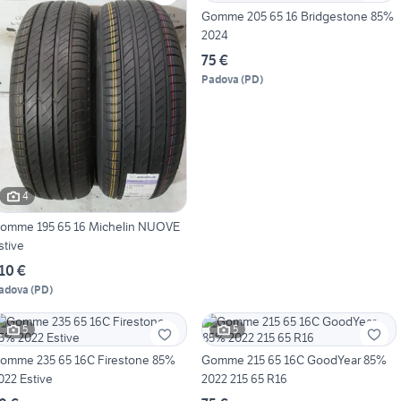
Gomme 205 65 16 Bridgestone 85%
2024
75 €
Padova
(
PD
)
4
omme 195 65 16 Michelin NUOVE
stive
10 €
adova
(
PD
)
5
5
omme 235 65 16C Firestone 85%
Gomme 215 65 16C GoodYear 85%
022 Estive
2022 215 65 R16