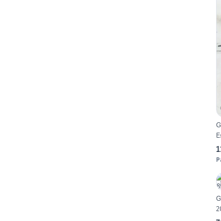
G
E
1
P
G
2