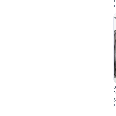
7
P
G
R
6
P