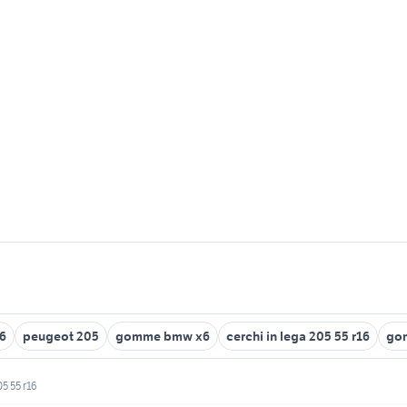
16
peugeot 205
gomme bmw x6
cerchi in lega 205 55 r16
gom
5 55 r16