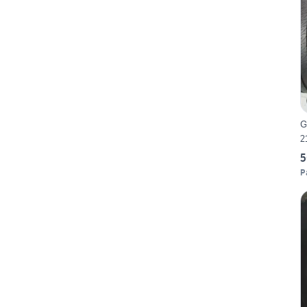
G
2
5
P