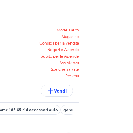
Modelli auto
Magazine
Consigli per la vendita
Negozi e Aziende
Subito per le Aziende
Assistenza
Ricerche salvate
Preferiti
Vendi
me 185 65 r14 accessori auto
gomme trial
215 65 r16 accessori