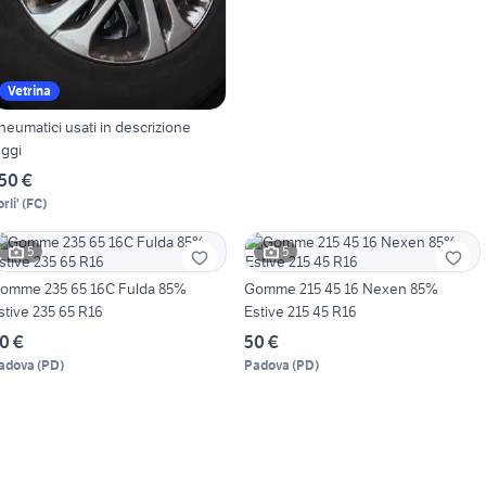
Vetrina
neumatici usati in descrizione
eggi
50 €
rli'
(
FC
)
5
5
omme 235 65 16C Fulda 85%
Gomme 215 45 16 Nexen 85%
stive 235 65 R16
Estive 215 45 R16
0 €
50 €
adova
(
PD
)
Padova
(
PD
)