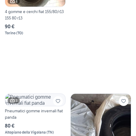
4
4 gomme e cerchi fiat 155/80/r13
155 80 r13
90 €
Torino
(
TO
)
3
Pneumatici gomme invernali fiat
panda
80 €
Altopiano della Vigolana
(
TN
)