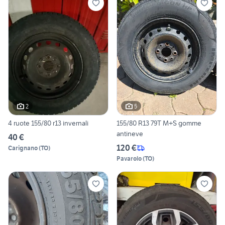
2
5
4 ruote 155/80 r13 invernali
155/80 R13 79T M+S gomme
antineve
40 €
120 €
Carignano
(
TO
)
Pavarolo
(
TO
)