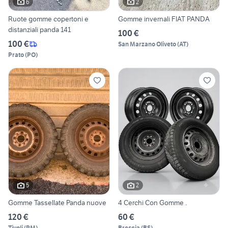
6
2
Ruote gomme copertoni e
Gomme invernali FIAT PANDA
distanziali panda 141
100 €
100 €
San Marzano Oliveto
(
AT
)
Prato
(
PO
)
5
2
Gomme Tassellate Panda nuove
4 Cerchi Con Gomme .
120 €
60 €
Tivoli
(
RM
)
Brescia
(
BS
)