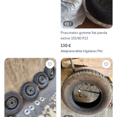
3
Pneumatici gomme fiat panda
estive 155/80 R13
130 €
Altopiano della Vigolana
(
TN
)