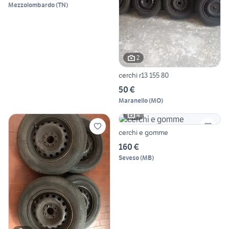
Mezzolombardo
(
TN
)
2
cerchi r13 155 80
50 €
Maranello
(
MO
)
4
cerchi e gomme
160 €
Seveso
(
MB
)