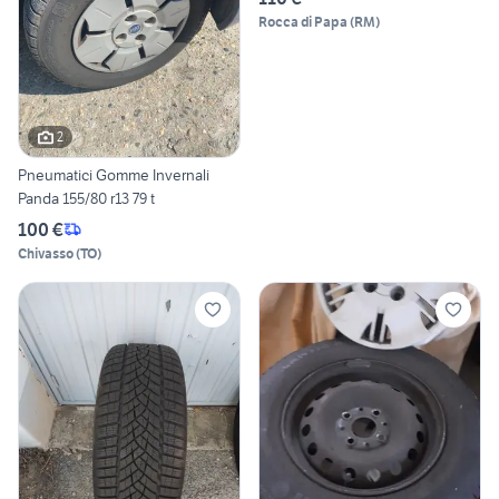
Rocca di Papa
(
RM
)
2
Pneumatici Gomme Invernali
Panda 155/80 r13 79 t
100 €
Chivasso
(
TO
)