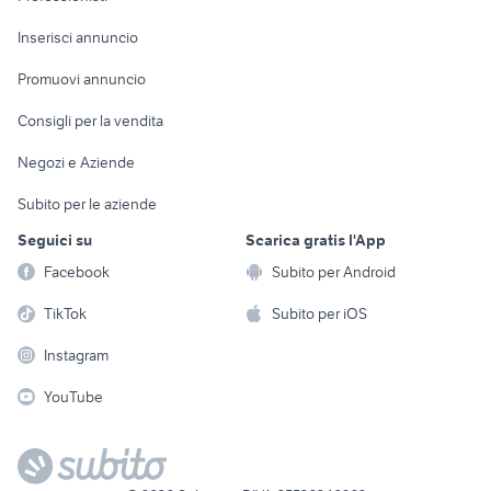
Arredamento e
Console e
Accessori per
Casalinghi
Inserisci annuncio
Videogiochi
animali
Elettrodomestici
Promuovi annuncio
Audio/Video
Musica e Film
Giardino e Fai da te
Consigli per la vendita
Fotografia
Libri e Riviste
Abbigliamento e
Negozi e Aziende
Telefonia
Strumenti Musicali
Accessori
Subito per le aziende
Sports
Tutto per i bambini
Seguici su
Scarica gratis l'App
Biciclette
Facebook
Subito per Android
Collezionismo
TikTok
Subito per iOS
Instagram
YouTube