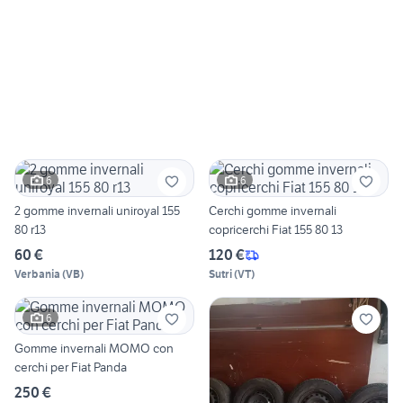
6
6
2 gomme invernali uniroyal 155
Cerchi gomme invernali
80 r13
copricerchi Fiat 155 80 13
60 €
120 €
Verbania
(
VB
)
Sutri
(
VT
)
6
Gomme invernali MOMO con
cerchi per Fiat Panda
250 €