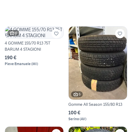
8
4 GOMME 155/70 R13 75T
BARUM 4 STAGIONI
190 €
Pieve Emanuele
(
MI
)
6
Gomme All Season 155/80 R13
100 €
Serino
(
AV
)