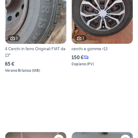
3
3
4 Cerchi in ferro Originali FIAT da
cerchi e gomme r13
13"
150 €
65 €
Copiano
(
PV
)
Verano Brianza
(
MB
)