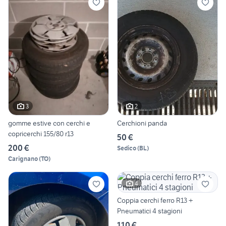
3
2
gomme estive con cerchi e
Cerchioni panda
copricerchi 155/80 r13
50 €
200 €
Sedico
(
BL
)
Carignano
(
TO
)
4
Coppia cerchi ferro R13 +
Pneumatici 4 stagioni
110 €