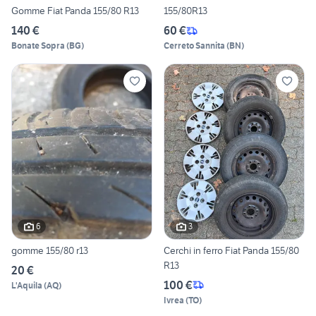
Gomme Fiat Panda 155/80 R13
155/80R13
140 €
60 €
Bonate Sopra
(
BG
)
Cerreto Sannita
(
BN
)
6
3
gomme 155/80 r13
Cerchi in ferro Fiat Panda 155/80
R13
20 €
100 €
L'Aquila
(
AQ
)
Ivrea
(
TO
)