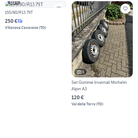
3
155/80/R13 79T
250 €
Villanova Canavese
(
TO
)
6
Set Gomme Invernali Michelin
Alpin A3
120 €
Val della Torre
(
TO
)