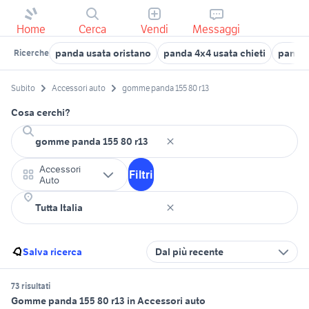
Home
Cerca
Vendi
Messaggi
panda usata oristano
panda 4x4 usata chieti
panda
Ricerche
Subito
Accessori auto
gomme panda 155 80 r13
Cosa cerchi?
Accessori
Filtri
Auto
Salva ricerca
Dal più recente
73 risultati
Gomme panda 155 80 r13 in Accessori auto