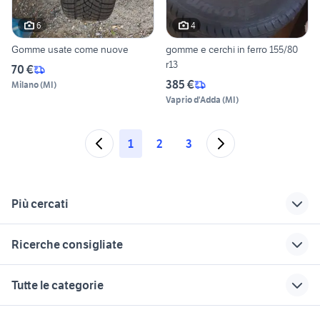
6
4
Gomme usate come nuove
gomme e cerchi in ferro 155/80
r13
70 €
385 €
Milano
(
MI
)
Vaprio d'Adda
(
MI
)
1
2
3
Più cercati
Correlati
Richerche simili
Suggerimenti
Ricerche consigliate
panda auto Lucca
80 r13 accessori
auto usate mantova
provincia
auto
alfa 90
golf 8 gti
auto usate reggio
Tutte le categorie
porte fiat panda
gomme 155 80 r13
emilia
hummer h2
alfa romeo tonale
panda van in
gomme tassellate
nissan silvia
skoda superb
toyota aygo usata roma
motori
immobili
lavoro e servizi