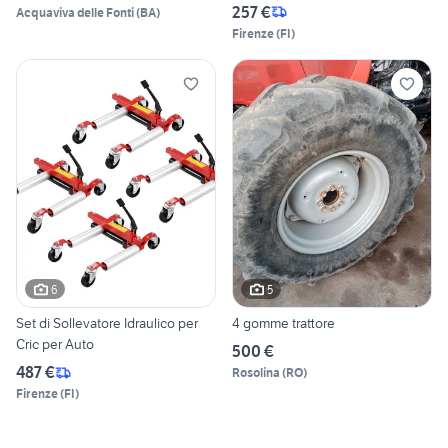
257 €
Acquaviva delle Fonti
(
BA
)
Firenze
(
FI
)
6
5
Set di Sollevatore Idraulico per
4 gomme trattore
Cric per Auto
500 €
487 €
Rosolina
(
RO
)
Firenze
(
FI
)