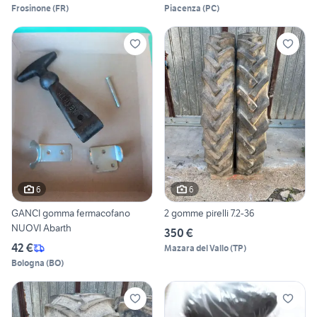
Frosinone
(
FR
)
Piacenza
(
PC
)
6
6
GANCI gomma fermacofano
2 gomme pirelli 7.2-36
NUOVI Abarth
350 €
42 €
Mazara del Vallo
(
TP
)
Bologna
(
BO
)