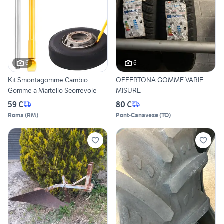
6
6
Kit Smontagomme Cambio
OFFERTONA GOMME VARIE
Gomme a Martello Scorrevole
MISURE
59 €
80 €
Roma
(
RM
)
Pont-Canavese
(
TO
)