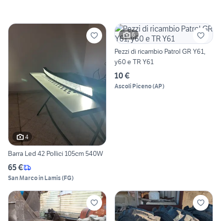
6
Pezzi di ricambio Patrol GR Y61,
y60 e TR Y61
10 €
Ascoli Piceno
(
AP
)
4
Barra Led 42 Pollici 105cm 540W
65 €
San Marco in Lamis
(
FG
)