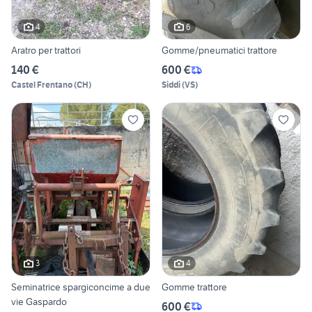
4
6
Aratro per trattori
Gomme/pneumatici trattore
140 €
600 €
Castel Frentano
(
CH
)
Siddi
(
VS
)
3
4
Seminatrice spargiconcime a due
Gomme trattore
vie Gaspardo
600 €