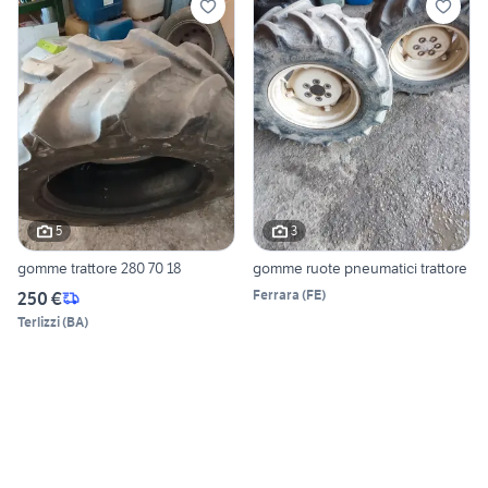
5
3
gomme trattore 280 70 18
gomme ruote pneumatici trattore
Ferrara
(
FE
)
250 €
Terlizzi
(
BA
)