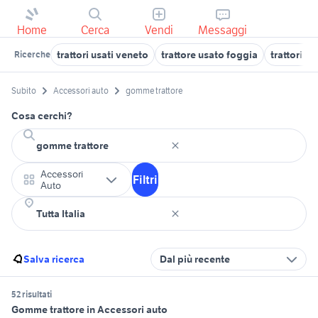
Home
Cerca
Vendi
Messaggi
trattori usati veneto
trattore usato foggia
trattori fi
Ricerche
Subito
Accessori auto
gomme trattore
Cosa cerchi?
Accessori
Filtri
Auto
Salva ricerca
Dal più recente
52 risultati
Gomme trattore in Accessori auto