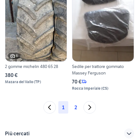
6
2 gomme michelin 480 65 28
Sedile per trattore gommato
Massey Ferguson
380 €
70 €
Mazara del Vallo
(
TP
)
Rocca Imperiale
(
CS
)
1
2
Più cercati