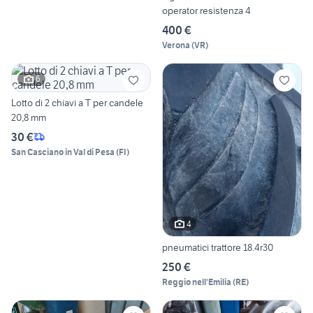
operator resistenza 4
400 €
Verona
(
VR
)
6
Lotto di 2 chiavi a T per candele
20,8 mm
30 €
San Casciano in Val di Pesa
(
FI
)
4
pneumatici trattore 18.4r30
250 €
Reggio nell'Emilia
(
RE
)