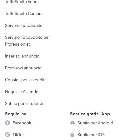
TuttoSubito Vendi
Uffici e Locali
TuttoSubito Compra
commerciali
Servizio TuttoSubito
elettronica
per la casa e la
sports e hobby
Servizio TuttoSubito per
persona
Informatica
Animali
Professionisti
Arredamento e
Console e
Accessori per
Casalinghi
Inserisci annuncio
Videogiochi
animali
Elettrodomestici
Promuovi annuncio
Audio/Video
Musica e Film
Giardino e Fai da te
Consigli per la vendita
Fotografia
Libri e Riviste
Abbigliamento e
Negozi e Aziende
Telefonia
Strumenti Musicali
Accessori
Subito per le aziende
Sports
Tutto per i bambini
Seguici su
Scarica gratis l'App
Biciclette
Facebook
Subito per Android
Collezionismo
TikTok
Subito per iOS