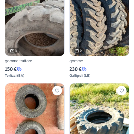
5
5
gomme trattore
gomme
150 €
230 €
Terlizzi
(
BA
)
Gallipoli
(
LE
)