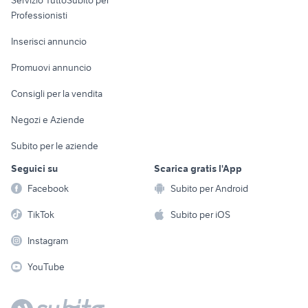
Informatica
Animali
Professionisti
Arredamento e
Console e
Accessori per
Casalinghi
Inserisci annuncio
Videogiochi
animali
Elettrodomestici
Promuovi annuncio
Audio/Video
Musica e Film
Giardino e Fai da te
Consigli per la vendita
Fotografia
Libri e Riviste
Abbigliamento e
Negozi e Aziende
Telefonia
Strumenti Musicali
Accessori
Subito per le aziende
Sports
Tutto per i bambini
Seguici su
Scarica gratis l'App
Biciclette
Facebook
Subito per Android
Collezionismo
TikTok
Subito per iOS
Instagram
YouTube