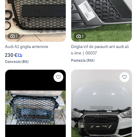
5
3
Audi A1 griglia anteriore
Griglia inf dx paraurti ant audi a1
s-line | 00037
230 €
Pomezia
(
RM
)
Concesio
(
BS
)