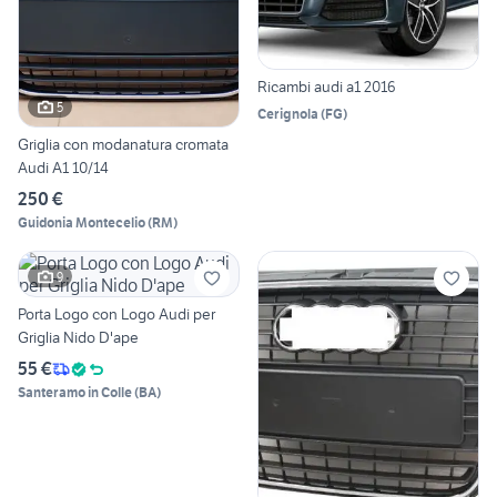
Ricambi audi a1 2016
5
Cerignola
(
FG
)
Griglia con modanatura cromata
Audi A1 10/14
250 €
Guidonia Montecelio
(
RM
)
9
Porta Logo con Logo Audi per
Griglia Nido D'ape
55 €
Santeramo in Colle
(
BA
)