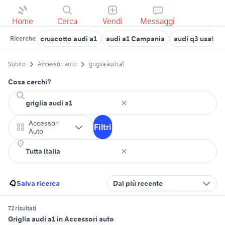
Home
Cerca
Vendi
Messaggi
cruscotto audi a1
audi a1 Campania
audi q3 usata si
Ricerche
Subito
Accessori auto
griglia audi a1
Cosa cerchi?
Accessori
Filtri
Auto
Salva ricerca
Dal più recente
72 risultati
Griglia audi a1 in Accessori auto