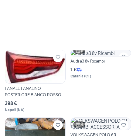
6
Audi a3 8v Ricambi
1 €
Catania
(
CT
)
FANALE FANALINO
POSTERIORE BIANCO ROSSO
LED AUDI A
298 €
Napoli
(
NA
)
4
VOLKSWAGEN POLO 6R