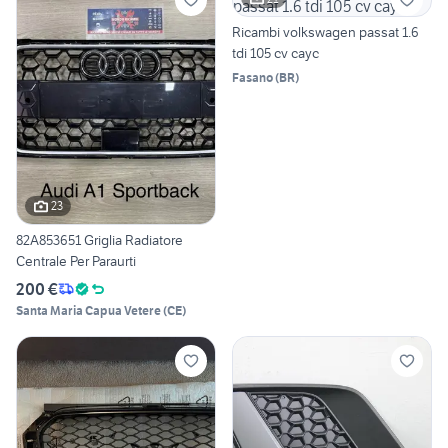
Ricambi volkswagen passat 1.6
tdi 105 cv cayc
Fasano
(
BR
)
23
82A853651 Griglia Radiatore
Centrale Per Paraurti
200 €
Santa Maria Capua Vetere
(
CE
)