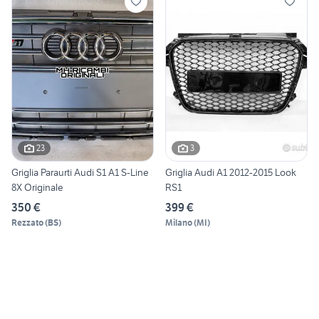
23
3
Griglia Paraurti Audi S1 A1 S-Line
Griglia Audi A1 2012-2015 Look
8X Originale
RS1
350 €
399 €
Rezzato
(
BS
)
Milano
(
MI
)