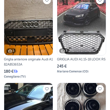
3
4
Griglia anteriore originale Audi A1
GRIGLIA AUDI A1 15-18 LOOK RS
82A853653A
245 €
180 €
Mariano Comense
(
CO
)
Conegliano
(
TV
)