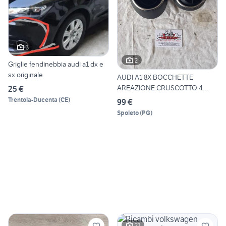
3
2
Griglie fendinebbia audi a1 dx e
sx originale
AUDI A1 8X BOCCHETTE
AREAZIONE CRUSCOTTO 4
25 €
PEZZI
Trentola-Ducenta
(
CE
)
99 €
Spoleto
(
PG
)
21