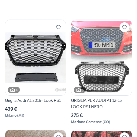
4
3
Griglia Audi A1 2016- Look RS1
GRIGLIA PER AUDI A1 12-15
LOOK RS1 NERO
439 €
275 €
Milano
(
MI
)
Mariano Comense
(
CO
)