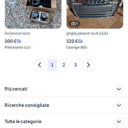
6
Accessori auto
griglia paraurti audi s1/a1
300 €
320 €
Pietrasanta
(
LU
)
Casnigo
(
BG
)
1
2
3
Più cercati
Correlati
Richerche simili
Suggerimenti
Ricerche consigliate
audi sq5 usata
audi a1 Liguria
audi a1 diesel
Campania
toyota corolla
auto usate imola
audi cabrio
listino audi a1
Tutte le categorie
alfa romeo tonale
audi q5 Calabria
microcar auto
audi a1 Sardegna
golf 4 r32