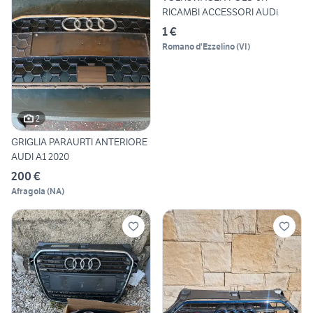
RICAMBI ACCESSORI AUDi
1 €
Romano d'Ezzelino
(
VI
)
2
GRIGLIA PARAURTI ANTERIORE
AUDI A1 2020
200 €
Afragola
(
NA
)