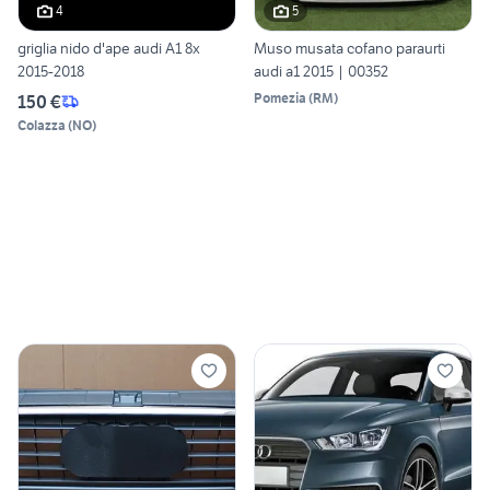
4
5
griglia nido d'ape audi A1 8x
Muso musata cofano paraurti
2015-2018
audi a1 2015 | 00352
Pomezia
(
RM
)
150 €
Colazza
(
NO
)