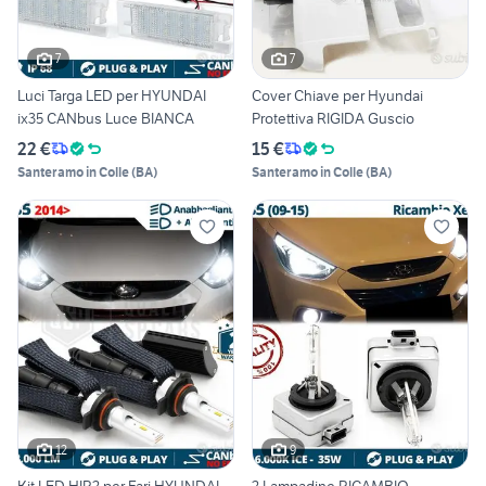
7
7
Luci Targa LED per HYUNDAI
Cover Chiave per Hyundai
ix35 CANbus Luce BIANCA
Protettiva RIGIDA Guscio
22 €
15 €
Santeramo in Colle
(
BA
)
Santeramo in Colle
(
BA
)
12
9