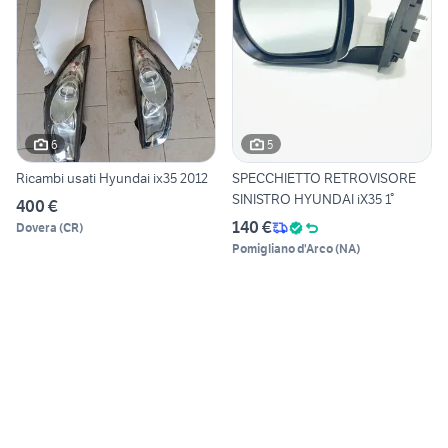
6
5
Ricambi usati Hyundai ix35 2012
SPECCHIETTO RETROVISORE
SINISTRO HYUNDAI iX35 1°
400 €
140 €
Dovera
(
CR
)
Pomigliano d'Arco
(
NA
)