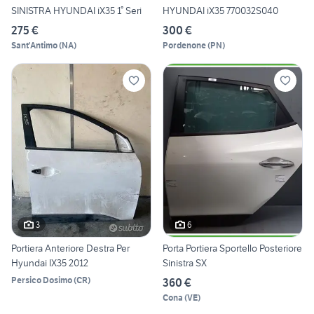
SINISTRA HYUNDAI iX35 1° Seri
HYUNDAI iX35 770032S040
275 €
300 €
Sant'Antimo
(
NA
)
Pordenone
(
PN
)
3
6
Portiera Anteriore Destra Per
Porta Portiera Sportello Posteriore
Hyundai IX35 2012
Sinistra SX
Persico Dosimo
(
CR
)
360 €
Cona
(
VE
)