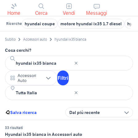
Home
Cerca
Vendi
Messaggi
hyundai coupe
motore hyundai ix35 1.7 diesel
hyund
Ricerche
Subito
Accessori auto
hyundai ix35 bianca
Cosa cerchi?
Accessori
Filtri
Auto
Salva ricerca
Dal più recente
33 risultati
Hyundai ix35 bianca in Accessori auto