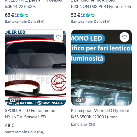
Kit LED HIR2 per Fari HYUNDAI
2 Lampadine RICAMBIO
ix35 14-22 6500k
BIXENON D3S PER Hyundai ix35
65 €
52 €
Santeramo in Colle
(
BA
)
Santeramo in Colle
(
BA
)
13
5
SPOILER LED Posteriore per
Kit lampade MonoLED Hyundai
HYUNDAI Striscia LED
IX35 6500K 12000 Lumen
Lanciano
(
CH
)
48 €
Santeramo in Colle
(
BA
)