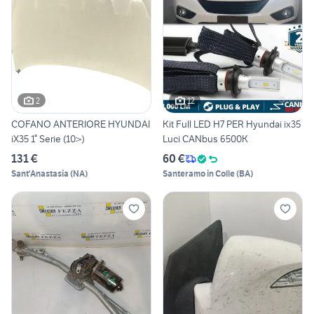
2
12
COFANO ANTERIORE HYUNDAI
Kit Full LED H7 PER Hyundai ix35
iX35 1° Serie (10>)
Luci CANbus 6500K
131 €
60 €
Sant'Anastasia
(
NA
)
Santeramo in Colle
(
BA
)