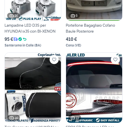
14
6
Lampadine LED D3S per
Portellone Bagagliaio Cofano
HYUNDAI ix35 con BI-XENON
Baule Posteriore
95 €
410 €
Santeramo in Colle
(
BA
)
Cona
(
VE
)
14
13