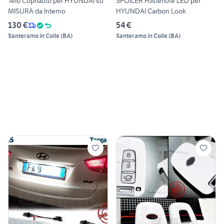
Telo Copriauto per HYUNDAI su
SPOILER Posteriore LED per
MISURA da Interno
HYUNDAI Carbon Look
130 €
54 €
Santeramo in Colle
(
BA
)
Santeramo in Colle
(
BA
)