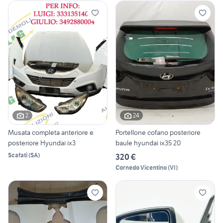
2
24
Musata completa anteriore e
Portellone cofano posteriore
posteriore Hyundai ix3
baule hyundai ix35 20
Scafati
(
SA
)
320 €
Cornedo Vicentino
(
VI
)