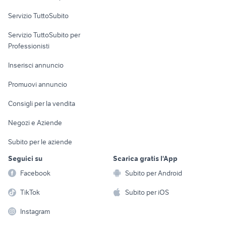
Servizio TuttoSubito
elettronica
per la casa e la
sports e hobby
Servizio TuttoSubito per
persona
Informatica
Animali
Professionisti
Arredamento e
Console e
Accessori per
Casalinghi
Inserisci annuncio
Videogiochi
animali
Elettrodomestici
Promuovi annuncio
Audio/Video
Musica e Film
Giardino e Fai da te
Consigli per la vendita
Fotografia
Libri e Riviste
Abbigliamento e
Negozi e Aziende
Telefonia
Strumenti Musicali
Accessori
Subito per le aziende
Sports
Tutto per i bambini
Seguici su
Scarica gratis l'App
Biciclette
Facebook
Subito per Android
Collezionismo
TikTok
Subito per iOS
Instagram