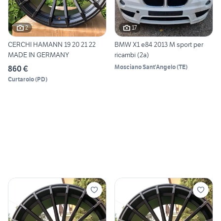
2
17
CERCHI HAMANN 19 20 21 22
BMW X1 e84 2013 M sport per
MADE IN GERMANY
ricambi (2a)
Mosciano Sant'Angelo
(
TE
)
860 €
Curtarolo
(
PD
)