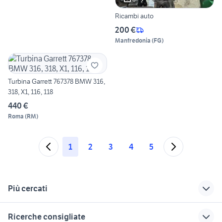
Ricambi auto
200 €
Manfredonia
(
FG
)
Turbina Garrett 767378 BMW 316,
318, X1, 116, 118
440 €
Roma
(
RM
)
1
2
3
4
5
Più cercati
Correlati
Richerche simili
Suggerimenti
Ricerche consigliate