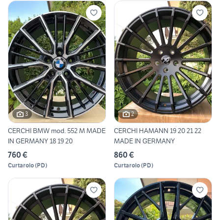
3
2
CERCHI BMW mod. 552 M MADE
CERCHI HAMANN 19 20 21 22
IN GERMANY 18 19 20
MADE IN GERMANY
760 €
860 €
Curtarolo
(
PD
)
Curtarolo
(
PD
)