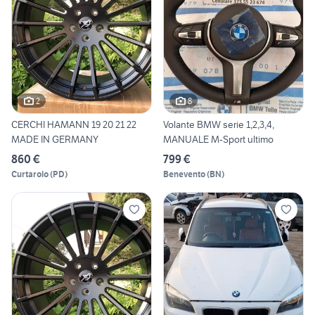
2
8
CERCHI HAMANN 19 20 21 22
Volante BMW serie 1,2,3,4,
MADE IN GERMANY
MANUALE M-Sport ultimo
860 €
799 €
Curtarolo
(
PD
)
Benevento
(
BN
)