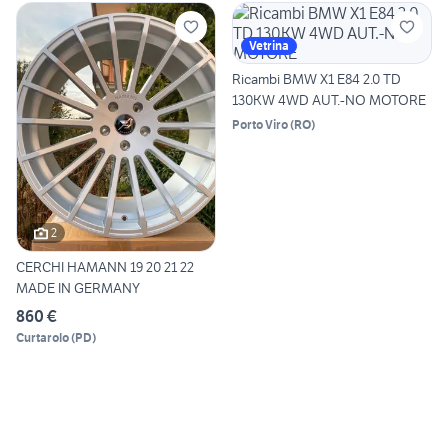
Vetrina
Ricambi BMW X1 E84 2.0 TD
130KW 4WD AUT.-NO MOTORE
Porto Viro
(
RO
)
2
CERCHI HAMANN 19 20 21 22
MADE IN GERMANY
860 €
Curtarolo
(
PD
)