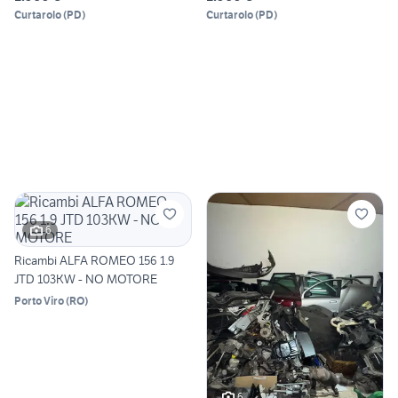
Curtarolo
(
PD
)
Curtarolo
(
PD
)
6
Ricambi ALFA ROMEO 156 1.9
JTD 103KW - NO MOTORE
Porto Viro
(
RO
)
6