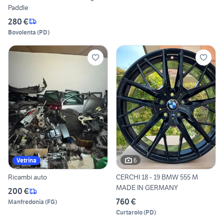
Paddle
280 €
Bovolenta
(
PD
)
6
Vetrina
Ricambi auto
CERCHI 18 - 19 BMW 555 M
MADE IN GERMANY
200 €
760 €
Manfredonia
(
FG
)
Curtarolo
(
PD
)