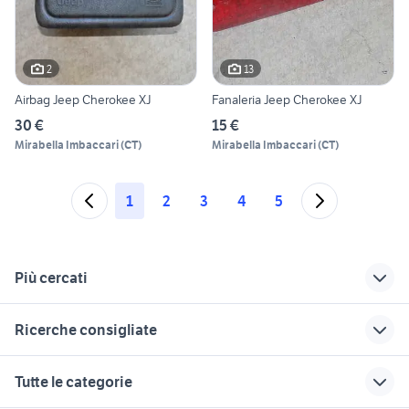
2
13
Airbag Jeep Cherokee XJ
Fanaleria Jeep Cherokee XJ
30 €
15 €
Mirabella Imbaccari
(
CT
)
Mirabella Imbaccari
(
CT
)
1
2
3
4
5
Più cercati
Correlati
Richerche simili
Suggerimenti
Ricerche consigliate
jeep renegade
jeep cherokee xj 2.1
jeep cherokee 2002
autocarro
td usata
auto usate lecco
auto usate taranto privati
auto Puglia
Tutte le categorie
jeep wrangler in
jeep grand cherokee
regalo auto Roma
toyota corolla
golf 6
sardegna
2020