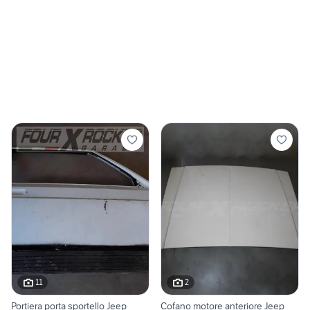
11
2
Portiera porta sportello Jeep
Cofano motore anteriore Jeep