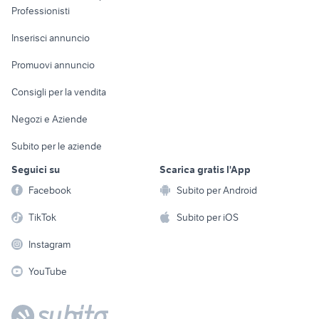
Informatica
Animali
Professionisti
Arredamento e
Console e
Accessori per
Casalinghi
Inserisci annuncio
Videogiochi
animali
Elettrodomestici
Promuovi annuncio
Audio/Video
Musica e Film
Giardino e Fai da te
Consigli per la vendita
Fotografia
Libri e Riviste
Abbigliamento e
Negozi e Aziende
Telefonia
Strumenti Musicali
Accessori
Subito per le aziende
Sports
Tutto per i bambini
Seguici su
Scarica gratis l'App
Biciclette
Facebook
Subito per Android
Collezionismo
TikTok
Subito per iOS
Instagram
YouTube