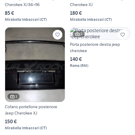
Cherokee XJ 84>96
Cherokee XJ
85 €
180 €
Mirabella Imbaccari
(
CT
)
Mirabella Imbaccari
(
CT
)
2
Porta posteriore destra jeep
cherokee
140 €
Roma
(
RM
)
3
Cofano portellone posteriore
Jeep Cherokee XJ
150 €
Mirabella Imbaccari
(
CT
)