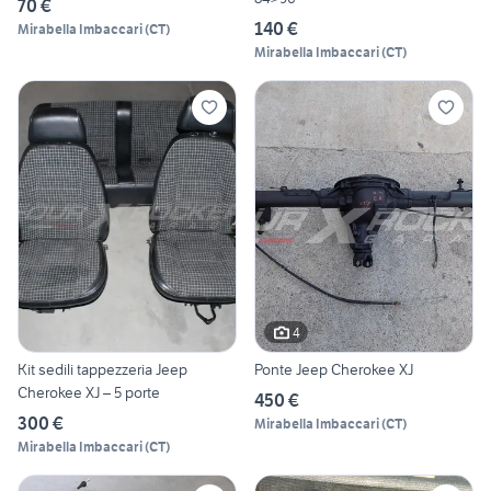
70 €
140 €
Mirabella Imbaccari
(
CT
)
Mirabella Imbaccari
(
CT
)
4
Kit sedili tappezzeria Jeep
Ponte Jeep Cherokee XJ
Cherokee XJ – 5 porte
450 €
300 €
Mirabella Imbaccari
(
CT
)
Mirabella Imbaccari
(
CT
)