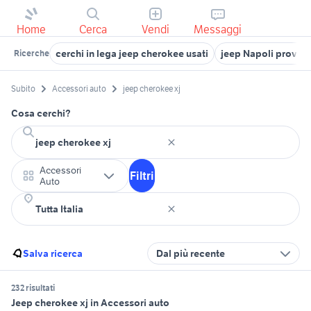
Home
Cerca
Vendi
Messaggi
cerchi in lega jeep cherokee usati
jeep Napoli provinc
Ricerche
Subito
Accessori auto
jeep cherokee xj
Cosa cerchi?
Accessori
Filtri
Auto
Salva ricerca
Dal più recente
232 risultati
Jeep cherokee xj in Accessori auto