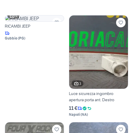
4
RICAMBI JEEP
Gubbio
(
PG
)
3
Luce sicurezza ingombro
apertura porta ant. Destro
11 €
Napoli
(
NA
)