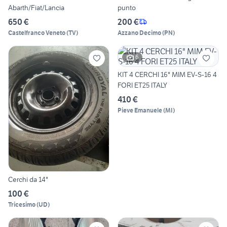
Abarth/Fiat/Lancia
punto
650 €
200 €
Castelfranco Veneto
(
TV
)
Azzano Decimo
(
PN
)
6
KIT 4 CERCHI 16" MIM EV-S-16 4
FORI ET25 ITALY
410 €
Pieve Emanuele
(
MI
)
Cerchi da 14"
100 €
Tricesimo
(
UD
)