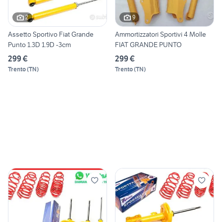
2
9
Assetto Sportivo Fiat Grande
Ammortizzatori Sportivi 4 Molle
Punto 1.3D 1.9D -3cm
FIAT GRANDE PUNTO
299 €
299 €
Trento
(
TN
)
Trento
(
TN
)