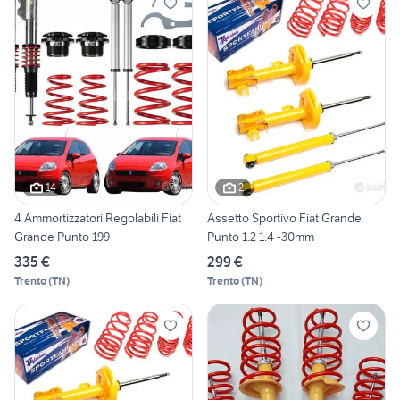
14
2
4 Ammortizzatori Regolabili Fiat
Assetto Sportivo Fiat Grande
Grande Punto 199
Punto 1.2 1.4 -30mm
335 €
299 €
Trento
(
TN
)
Trento
(
TN
)