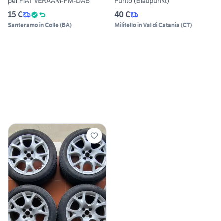
per FIAT VERAAM-FM-DAB
Punto (Blaupunkt)
15 €
40 €
Santeramo in Colle
(
BA
)
Militello in Val di Catania
(
CT
)