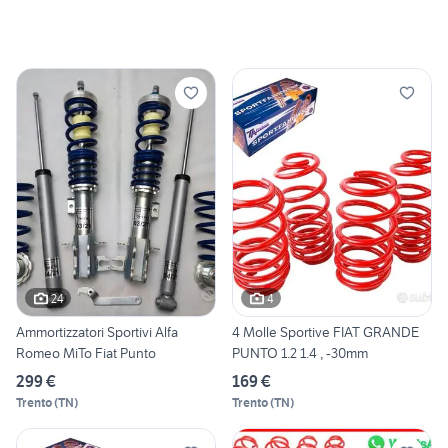
24
4
Ammortizzatori Sportivi Alfa
4 Molle Sportive FIAT GRANDE
Romeo MiTo Fiat Punto
PUNTO 1.2 1.4 , -30mm
299 €
169 €
Trento
(
TN
)
Trento
(
TN
)