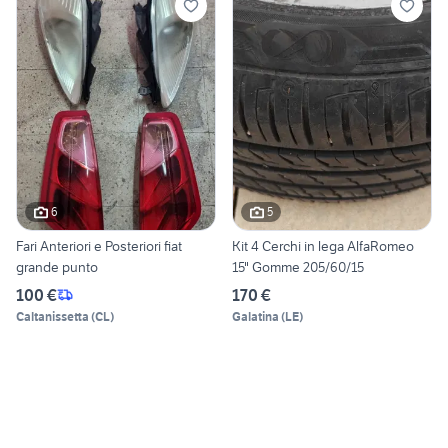
6
5
Fari Anteriori e Posteriori fiat
Kit 4 Cerchi in lega AlfaRomeo
grande punto
15" Gomme 205/60/15
100 €
170 €
Caltanissetta
(
CL
)
Galatina
(
LE
)