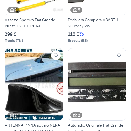
2
5
Assetto Sportivo Fiat Grande
Pedaliera Completa ABARTH
Punto 1.3 JTD 1.4 T-J
500/595/695.
299 €
110 €
Trento
(
TN
)
Brescia
(
BS
)
14
2
ANTENNA PINNA squalo NERA
Autoradio Originale Fiat Grande