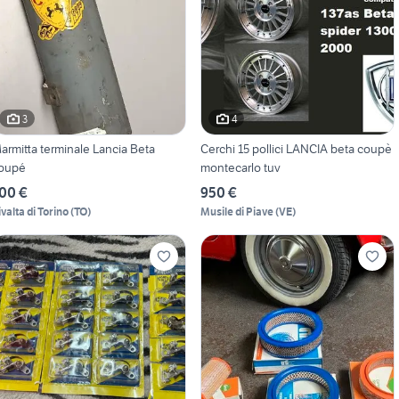
3
4
armitta terminale Lancia Beta
Cerchi 15 pollici LANCIA beta coupè
oupé
montecarlo tuv
00 €
950 €
ivalta di Torino
(
TO
)
Musile di Piave
(
VE
)