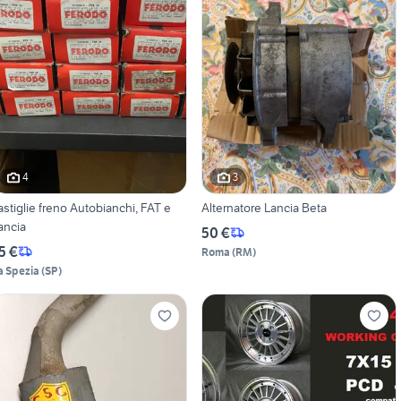
4
3
astiglie freno Autobianchi, FAT e
Alternatore Lancia Beta
ancia
50 €
5 €
Roma
(
RM
)
a Spezia
(
SP
)