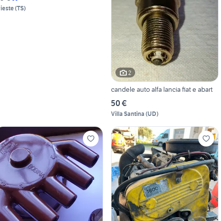
rieste
(
TS
)
2
candele auto alfa lancia fiat e abart
50 €
Villa Santina
(
UD
)