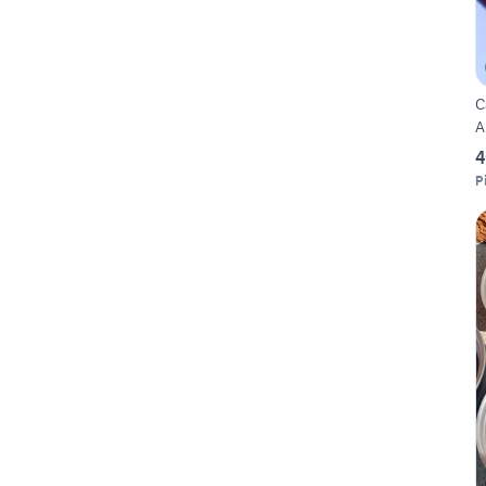
C
A
4
P