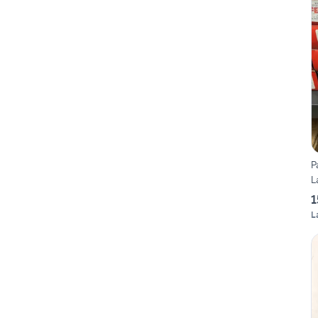
P
L
1
L