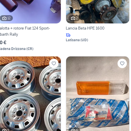
12
2
alotta + rotore Fiat 124 Sport-
Lancia Beta HPE 1600
barth Rally
Latisana
(
UD
)
0 €
iadena Drizzona
(
CR
)
5
6