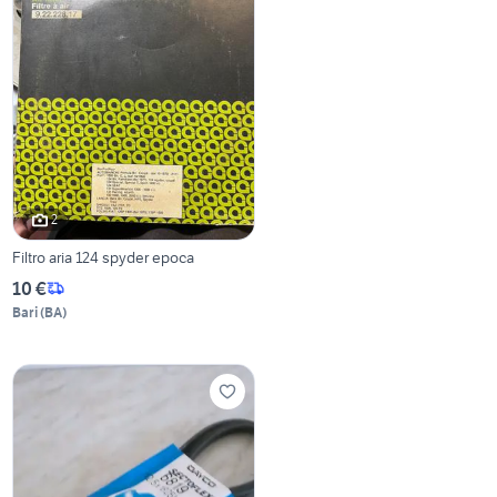
2
Filtro aria 124 spyder epoca
10 €
Bari
(
BA
)