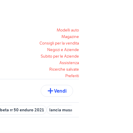
Modelli auto
Magazine
Consigli per la vendita
Negozi e Aziende
Subito per le Aziende
Assistenza
Ricerche salvate
Preferiti
Vendi
beta rr 50 enduro 2021
lancia musa 2009
lancia y usata bari
l