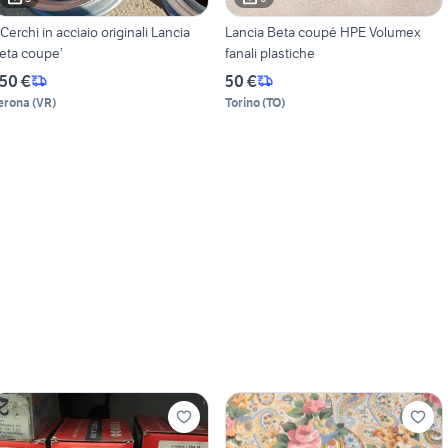
 Cerchi in acciaio originali Lancia
Lancia Beta coupé HPE Volumex
eta coupe’
fanali plastiche
50 €
50 €
erona
(
VR
)
Torino
(
TO
)