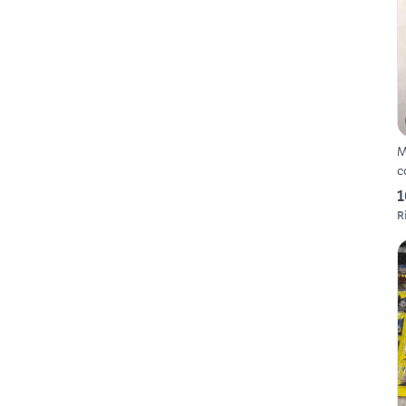
M
c
1
R