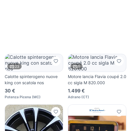
23
5
Calotte spinterogeno nuove
Motore lancia Flavia coupé 2.0
king con scatola nos
cc sigla M 820.000
30 €
1.499 €
Potenza Picena
(
MC
)
Adrano
(
CT
)