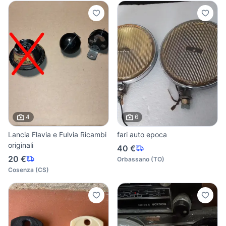
4
6
Lancia Flavia e Fulvia Ricambi
fari auto epoca
originali
40 €
20 €
Orbassano
(
TO
)
Cosenza
(
CS
)