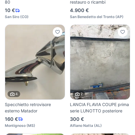
80
restauro o ricambi
10 €
4.900 €
San Siro
(
CO
)
San Benedetto del Tronto
(
AP
)
4
2
Specchietto retrovisore
LANCIA FLAVIA COUPE prima
esterno Matador
serie LUNOTTO posteriore
160 €
300 €
Montignoso
(
MS
)
Alfiano Natta
(
AL
)