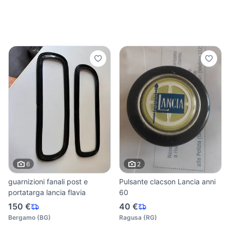
6
2
guarnizioni fanali post e
Pulsante clacson Lancia anni
portatarga lancia flavia
60
150 €
40 €
Bergamo
(
BG
)
Ragusa
(
RG
)