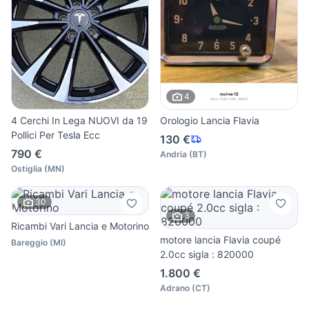
4
4 Cerchi In Lega NUOVI da 19
Orologio Lancia Flavia
Pollici Per Tesla Ecc
130 €
790 €
Andria
(
BT
)
Ostiglia
(
MN
)
30
3
Ricambi Vari Lancia e Motorino
motore lancia Flavia coupé
Bareggio
(
MI
)
2.0cc sigla : 820000
1.800 €
Adrano
(
CT
)