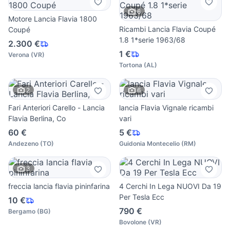
6
Motore Lancia Flavia 1800
Ricambi Lancia Flavia Coupé
Coupé
1.8 1*serie 1963/68
2.300 €
1 €
Verona
(
VR
)
Tortona
(
AL
)
2
6
Fari Anteriori Carello - Lancia
lancia Flavia Vignale ricambi
Flavia Berlina, Co
vari
60 €
5 €
Andezeno
(
TO
)
Guidonia Montecelio
(
RM
)
3
freccia lancia flavia pininfarina
4 Cerchi In Lega NUOVI Da 19
Per Tesla Ecc
10 €
790 €
Bergamo
(
BG
)
Bovolone
(
VR
)