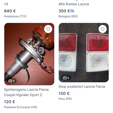
14
Alfa Romeo Lancia
840 €
350 €
Andezeno
(
TO
)
Bologna
(
BO
)
6
8
Stop posteriori Lancia Flavia
Spinterogeno Lancia Flavia
150 €
Coupè-Vignale-Sport Z.
Pico
(
FR
)
120 €
Piadena Drizzona
(
CR
)