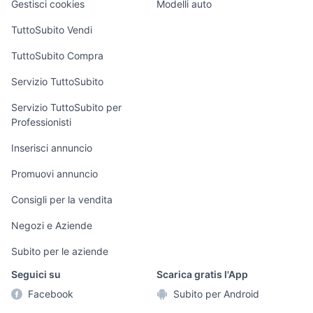
Gestisci cookies
Modelli auto
Case vacanza
TuttoSubito Vendi
Uffici e Locali
TuttoSubito Compra
commerciali
Servizio TuttoSubito
elettronica
per la casa e la
sports e hobby
Servizio TuttoSubito per
persona
Professionisti
Informatica
Animali
Arredamento e
Inserisci annuncio
Console e
Accessori per
Casalinghi
Videogiochi
animali
Promuovi annuncio
Elettrodomestici
Audio/Video
Musica e Film
Consigli per la vendita
Giardino e Fai da
Fotografia
Libri e Riviste
te
Negozi e Aziende
Telefonia
Strumenti Musicali
Abbigliamento e
Subito per le aziende
Accessori
Sports
Seguici su
Scarica gratis l'App
Tutto per i bambini
Facebook
Subito per Android
Biciclette