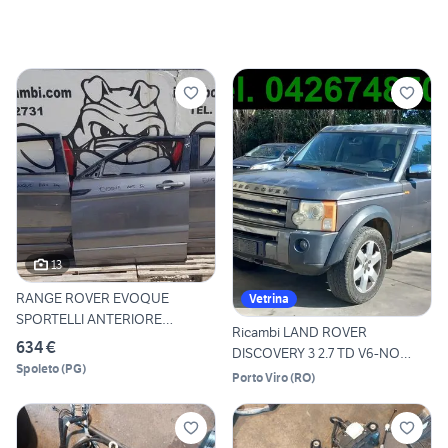
13
RANGE ROVER EVOQUE
Vetrina
SPORTELLI ANTERIORE
Ricambi LAND ROVER
POSTERIORI
634 €
DISCOVERY 3 2.7 TD V6-NO
Spoleto
(
PG
)
MOTORE
Porto Viro
(
RO
)