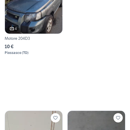
4
Motore 204D3
10 €
Piossasco
(
TO
)