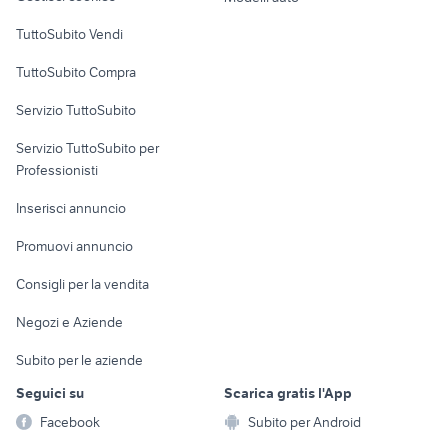
Case vacanza
TuttoSubito Vendi
Uffici e Locali
TuttoSubito Compra
commerciali
Servizio TuttoSubito
elettronica
per la casa e la
sports e hobby
Servizio TuttoSubito per
persona
Informatica
Animali
Professionisti
Arredamento e
Console e
Accessori per
Casalinghi
Inserisci annuncio
Videogiochi
animali
Elettrodomestici
Promuovi annuncio
Audio/Video
Musica e Film
Giardino e Fai da te
Consigli per la vendita
Fotografia
Libri e Riviste
Abbigliamento e
Negozi e Aziende
Telefonia
Strumenti Musicali
Accessori
Subito per le aziende
Sports
Tutto per i bambini
Seguici su
Scarica gratis l'App
Biciclette
Facebook
Subito per Android
Collezionismo