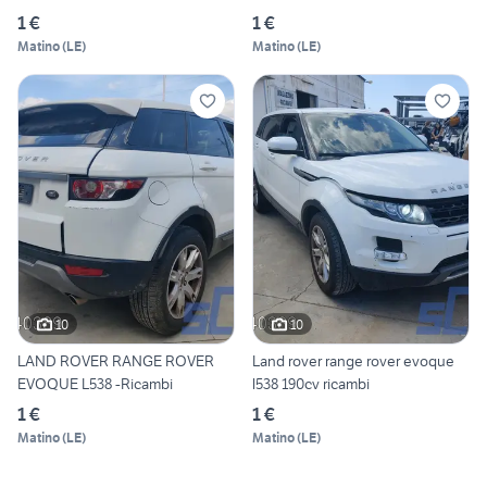
1 €
1 €
Matino
(
LE
)
Matino
(
LE
)
10
10
LAND ROVER RANGE ROVER
Land rover range rover evoque
EVOQUE L538 -Ricambi
l538 190cv ricambi
1 €
1 €
Matino
(
LE
)
Matino
(
LE
)