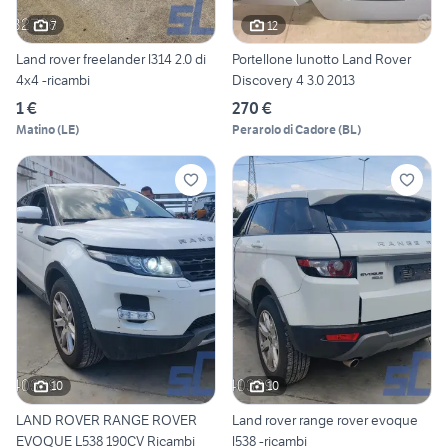
7
12
Land rover freelander l314 2.0 di
Portellone lunotto Land Rover
4x4 -ricambi
Discovery 4 3.0 2013
1 €
270 €
Matino
(
LE
)
Perarolo di Cadore
(
BL
)
10
10
LAND ROVER RANGE ROVER
Land rover range rover evoque
EVOQUE L538 190CV Ricambi
l538 -ricambi