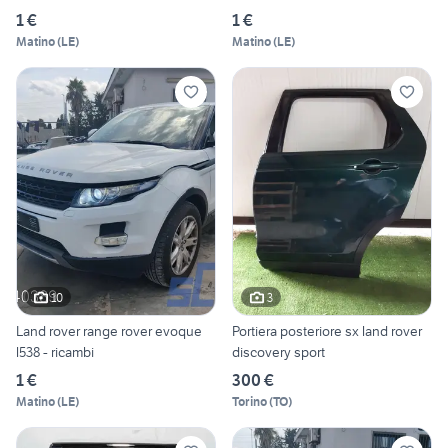
1 €
1 €
Matino
(
LE
)
Matino
(
LE
)
10
3
Land rover range rover evoque
Portiera posteriore sx land rover
l538 - ricambi
discovery sport
1 €
300 €
Matino
(
LE
)
Torino
(
TO
)