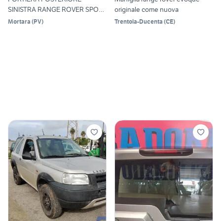
SINISTRA RANGE ROVER SPORT
originale come nuova
201
Mortara
(
PV
)
Trentola-Ducenta
(
CE
)