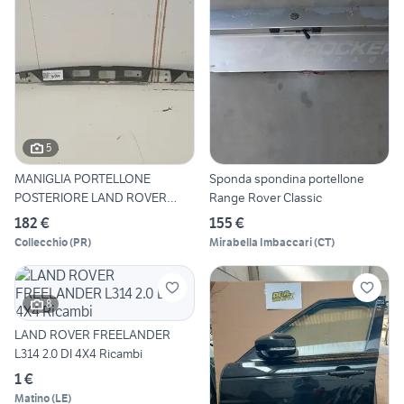
5
MANIGLIA PORTELLONE
Sponda spondina portellone
POSTERIORE LAND ROVER
Range Rover Classic
Range Ro
182 €
155 €
Collecchio
(
PR
)
Mirabella Imbaccari
(
CT
)
8
LAND ROVER FREELANDER
L314 2.0 DI 4X4 Ricambi
1 €
Matino
(
LE
)