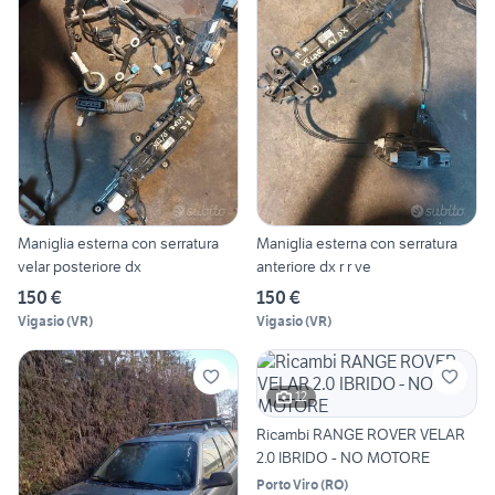
Maniglia esterna con serratura
Maniglia esterna con serratura
velar posteriore dx
anteriore dx r r ve
150 €
150 €
Vigasio
(
VR
)
Vigasio
(
VR
)
12
Ricambi RANGE ROVER VELAR
2.0 IBRIDO - NO MOTORE
Porto Viro
(
RO
)