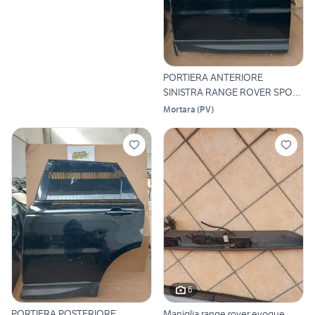
PORTIERA ANTERIORE
SINISTRA RANGE ROVER SPORT
2018
Mortara
(
PV
)
6
PORTIERA POSTERIORE
Maniglia range rover evoque