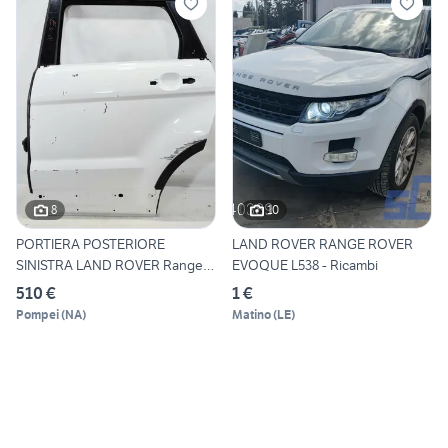
8
10
PORTIERA POSTERIORE
LAND ROVER RANGE ROVER
SINISTRA LAND ROVER Range
EVOQUE L538 - Ricambi
Rove
510 €
1 €
Pompei
(
NA
)
Matino
(
LE
)