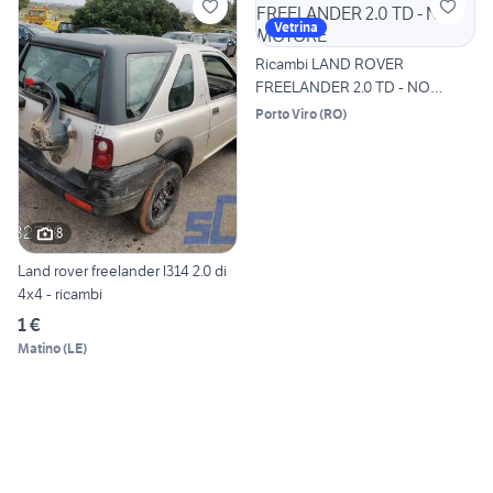
Vetrina
Ricambi LAND ROVER
FREELANDER 2.0 TD - NO
MOTORE
Porto Viro
(
RO
)
8
Land rover freelander l314 2.0 di
4x4 - ricambi
1 €
Matino
(
LE
)