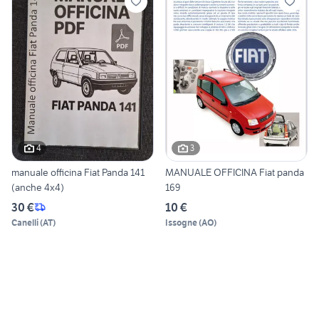
4
3
manuale officina Fiat Panda 141
MANUALE OFFICINA Fiat panda
(anche 4x4)
169
30 €
10 €
Canelli
(
AT
)
Issogne
(
AO
)