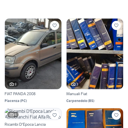
9
3
FIAT PANDA 2008
Manuali Fiat
Piacenza
(
PC
)
Carpenedolo
(
BS
)
6
Ricambi D'Epoca Lancia