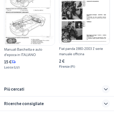
6
6
Fiat panda 1980-2003 1' serie
Manuali Barchetta e auto
manuale officina
d'epoca in ITALIANO
2 €
15 €
Firenze
(
FI
)
Lucca
(
LU
)
Più cercati
Correlati
Richerche simili
Suggerimenti
Ricerche consigliate
panda usata lecco
altoparlanti fiat
auto cabrio
panda
golf 8 gti
dacia sandero km 0
panda 45
auto usate pescara