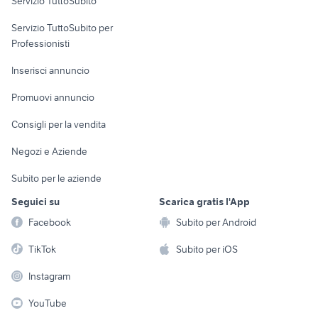
Servizio TuttoSubito
elettronica
per la casa e la
sports e hobby
Servizio TuttoSubito per
persona
Informatica
Animali
Professionisti
Arredamento e
Console e
Accessori per
Casalinghi
Inserisci annuncio
Videogiochi
animali
Elettrodomestici
Promuovi annuncio
Audio/Video
Musica e Film
Giardino e Fai da te
Consigli per la vendita
Fotografia
Libri e Riviste
Abbigliamento e
Negozi e Aziende
Telefonia
Strumenti Musicali
Accessori
Subito per le aziende
Sports
Tutto per i bambini
Seguici su
Scarica gratis l'App
Biciclette
Facebook
Subito per Android
Collezionismo
TikTok
Subito per iOS
Instagram
YouTube