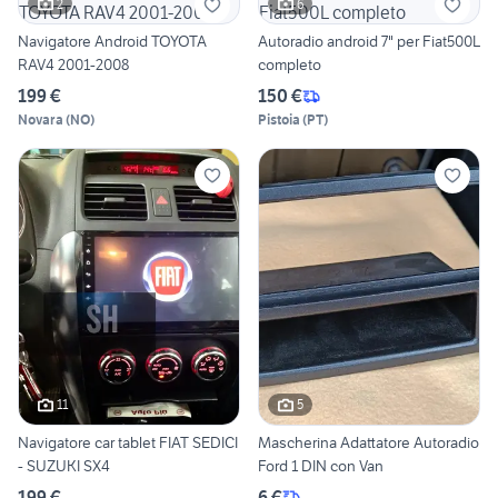
2
6
Navigatore Android TOYOTA
Autoradio android 7" per Fiat500L
RAV4 2001-2008
completo
199 €
150 €
Novara
(
NO
)
Pistoia
(
PT
)
11
5
Navigatore car tablet FIAT SEDICI
Mascherina Adattatore Autoradio
- SUZUKI SX4
Ford 1 DIN con Van
199 €
6 €