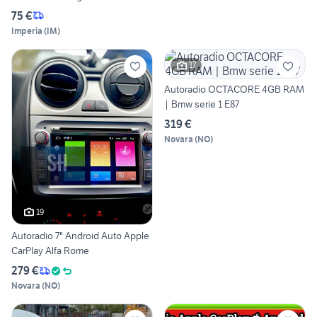
75 €
Imperia
(
IM
)
17
Autoradio OCTACORE 4GB RAM
| Bmw serie 1 E87
319 €
Novara
(
NO
)
19
Autoradio 7" Android Auto Apple
CarPlay Alfa Rome
279 €
Novara
(
NO
)