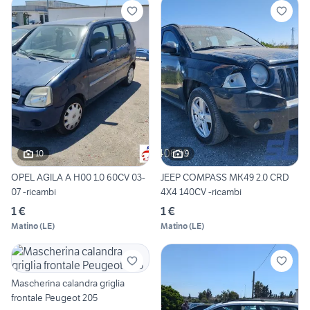
10
9
OPEL AGILA A H00 1.0 60CV 03-
JEEP COMPASS MK49 2.0 CRD
07 -ricambi
4X4 140CV -ricambi
1 €
1 €
Matino
(
LE
)
Matino
(
LE
)
Mascherina calandra griglia
frontale Peugeot 205