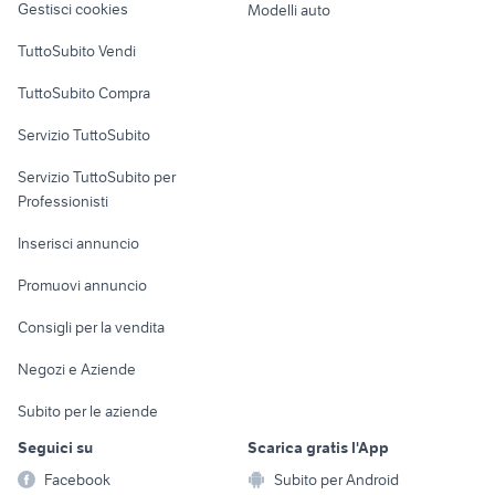
Gestisci cookies
Modelli auto
Case vacanza
TuttoSubito Vendi
Uffici e Locali
TuttoSubito Compra
commerciali
Servizio TuttoSubito
elettronica
per la casa e la
sports e hobby
Servizio TuttoSubito per
persona
Informatica
Animali
Professionisti
Arredamento e
Console e
Accessori per
Casalinghi
Inserisci annuncio
Videogiochi
animali
Elettrodomestici
Promuovi annuncio
Audio/Video
Musica e Film
Giardino e Fai da te
Consigli per la vendita
Fotografia
Libri e Riviste
Abbigliamento e
Negozi e Aziende
Telefonia
Strumenti Musicali
Accessori
Subito per le aziende
Sports
Tutto per i bambini
Seguici su
Scarica gratis l'App
Biciclette
Facebook
Subito per Android