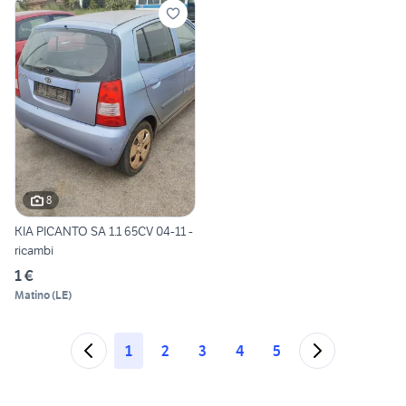
8
KIA PICANTO SA 1.1 65CV 04-11 -
ricambi
1 €
Matino
(
LE
)
1
2
3
4
5