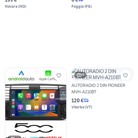
Novara
(
NO
)
Foggia
(
FG
)
6
AUTORADIO 2 DIN PIONEER
MVH-A210BT
120 €
Viterbo
(
VT
)