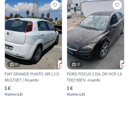
10
10
FIAT GRANDE PUNTO 199 1.3 D
FORD FOCUS 2 DA, DP, HCP 1.6
MULTIJET / Ricambi
TDCI 90CV -ricambi
1 €
1 €
Matino
(
LE
)
Matino
(
LE
)