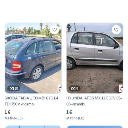
10
9
SKODA FABIA 1 COMBI 6Y5 1.4
HYUNDAI ATOS MX 1.1 63CV 03-
TDI 75CV -ricambi
08 -ricambi
1 €
1 €
Matino
(
LE
)
Matino
(
LE
)