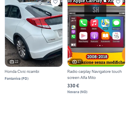
22
27
Honda Civic ricambi
Radio carplay Navigatore touch
screen Alfa Mito
Fontaniva
(
PD
)
330 €
Novara
(
NO
)