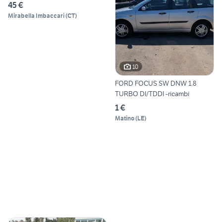
45 €
Mirabella Imbaccari
(
CT
)
10
FORD FOCUS SW DNW 1.8
TURBO DI/TDDI -ricambi
1 €
Matino
(
LE
)