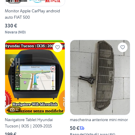
13
Monitor Apple CarPlay android
auto FIAT 500
330 €
Novara
(
NO
)
12
Navigatore Tablet Hyundai
mascherina anteriore mini minor
Tucson| IX35 | 2009-2015
50 €
199 €
Pago del Vallo di Lauro
(
AV
)