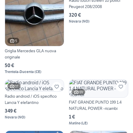
Radio touch screen 10 pollici
Peugeot 208/2008
320 €
Novara
(
NO
)
5
Griglia Mercedes GLA nuova
originale
50 €
Trentola-Ducenta
(
CE
)
11
10
Radio android / iOS specifico
FIAT GRANDE PUNTO 199 1.4
Lancia Y elefantino
NATURAL POWER -ricambi
349 €
1 €
Novara
(
NO
)
Matino
(
LE
)