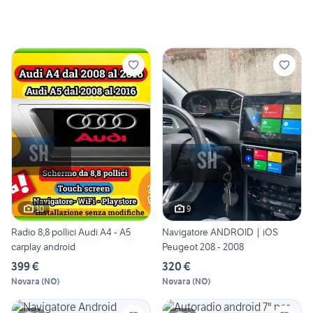
10
9
Radio 8,8 pollici Audi A4 - A5
Navigatore ANDROID | iOS
carplay android
Peugeot 208 - 2008
399 €
320 €
Novara
(
NO
)
Novara
(
NO
)