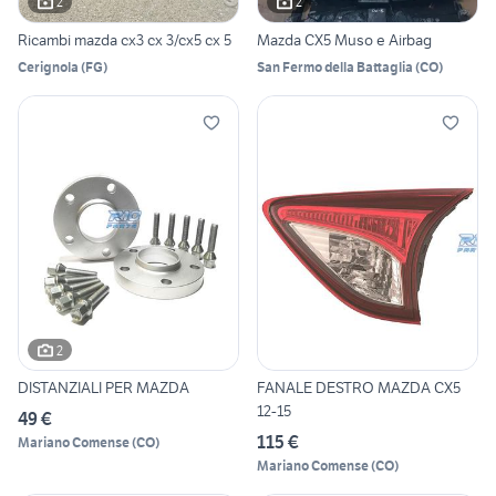
2
2
Ricambi mazda cx3 cx 3/cx5 cx 5
Mazda CX5 Muso e Airbag
Cerignola
(
FG
)
San Fermo della Battaglia
(
CO
)
2
DISTANZIALI PER MAZDA
FANALE DESTRO MAZDA CX5
12-15
49 €
115 €
Mariano Comense
(
CO
)
Mariano Comense
(
CO
)