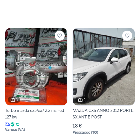
3
2
Turbo mazda cx5/cx7 2.2 mzr-cd
MAZDA CX5 ANNO 2012 PORTE
127 kw
SX ANT E POST
18 €
Varese
(
VA
)
Piossasco
(
TO
)