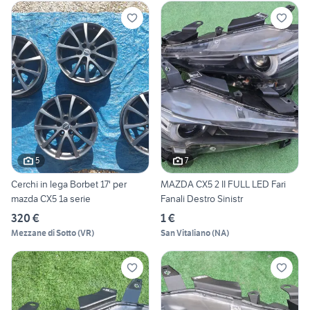
5
7
Cerchi in lega Borbet 17' per
MAZDA CX5 2 II FULL LED Fari
mazda CX5 1a serie
Fanali Destro Sinistr
320 €
1 €
Mezzane di Sotto
(
VR
)
San Vitaliano
(
NA
)