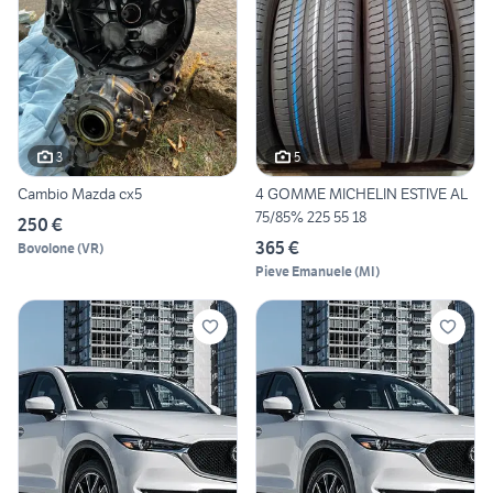
3
5
Cambio Mazda cx5
4 GOMME MICHELIN ESTIVE AL
75/85% 225 55 18
250 €
365 €
Bovolone
(
VR
)
Pieve Emanuele
(
MI
)