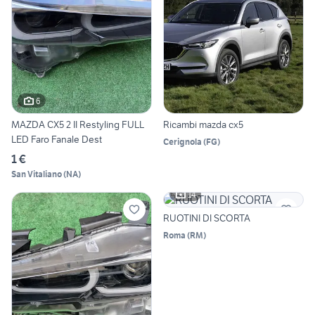
6
MAZDA CX5 2 II Restyling FULL
Ricambi mazda cx5
LED Faro Fanale Dest
Cerignola
(
FG
)
1 €
San Vitaliano
(
NA
)
14
RUOTINI DI SCORTA
Roma
(
RM
)