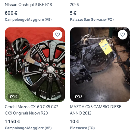
Nissan Qashqai JUKE R18
2026
600 €
5 €
Campolongo Maggiore
(
VE
)
Palazzo San Gervasio
(
PZ
)
9
3
Cerchi Mazda CX-60 CX5 CX7
MAZDA CX5 CAMBIO DIESEL
CX9 Originali Nuovi R20
ANNO 2012
1.150 €
10 €
Campolongo Maggiore
(
VE
)
Piossasco
(
TO
)