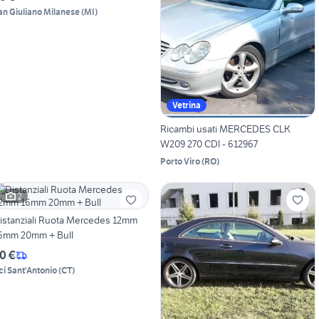
an Giuliano Milanese
(
MI
)
Vetrina
Ricambi usati MERCEDES CLK
W209 270 CDI - 612967
Porto Viro
(
RO
)
2
istanziali Ruota Mercedes 12mm
6mm 20mm + Bull
0 €
ci Sant'Antonio
(
CT
)