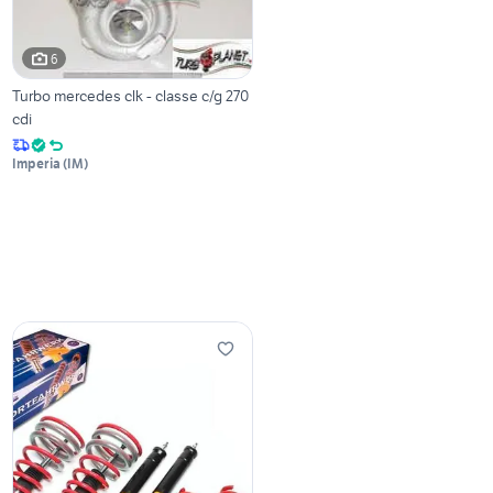
6
Turbo mercedes clk - classe c/g 270
cdi
Imperia
(
IM
)