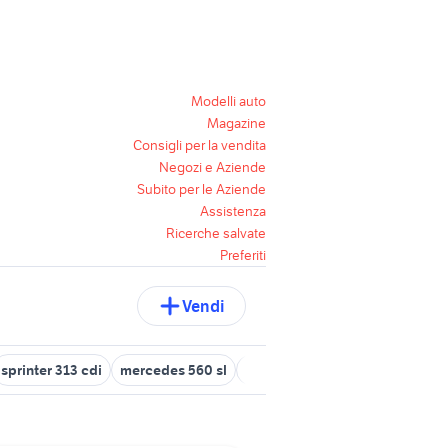
Modelli auto
Magazine
Consigli per la vendita
Negozi e Aziende
Subito per le Aziende
Assistenza
Ricerche salvate
Preferiti
Vendi
sprinter 313 cdi
mercedes 560 sl
mercedes incidentata auto
m