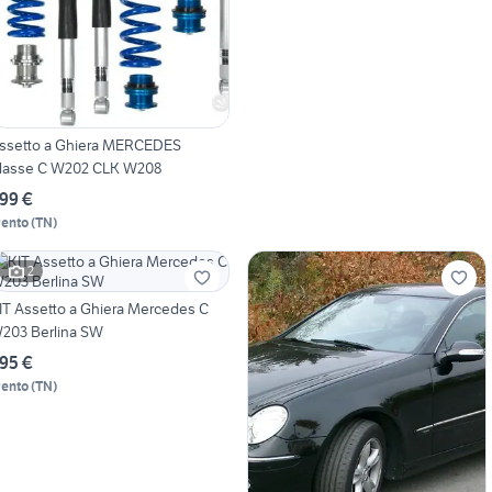
ssetto a Ghiera MERCEDES
lasse C W202 CLK W208
99 €
rento
(
TN
)
2
IT Assetto a Ghiera Mercedes C
203 Berlina SW
95 €
rento
(
TN
)