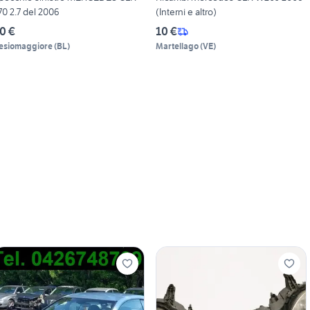
70 2.7 del 2006
(Interni e altro)
0 €
10 €
esiomaggiore
(
BL
)
Martellago
(
VE
)