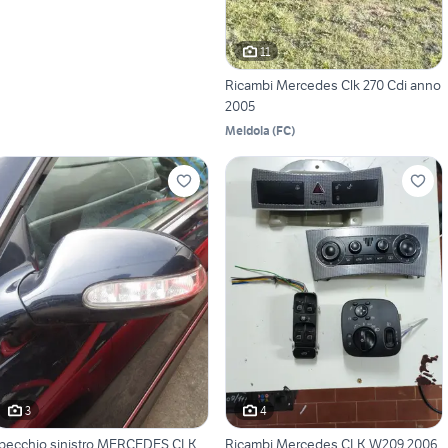
11
Ricambi Mercedes Clk 270 Cdi anno
2005
Meldola
(
FC
)
3
4
pecchio sinistro MERCEDES CLK
Ricambi Mercedes CLK W209 2006