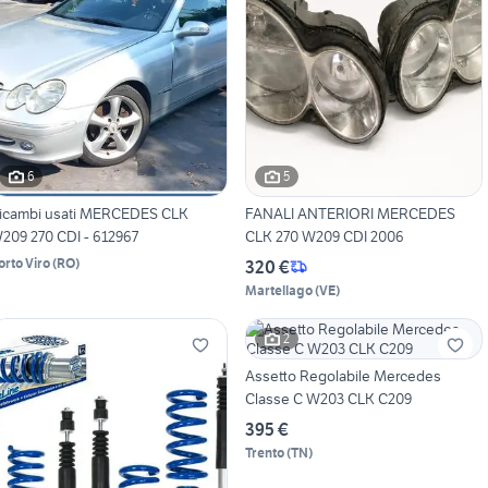
6
5
icambi usati MERCEDES CLK
FANALI ANTERIORI MERCEDES
209 270 CDI - 612967
CLK 270 W209 CDI 2006
orto Viro
(
RO
)
320 €
Martellago
(
VE
)
2
Assetto Regolabile Mercedes
Classe C W203 CLK C209
395 €
Trento
(
TN
)