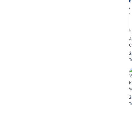
A
C
3
T
K
W
3
T