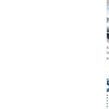
R
W
P