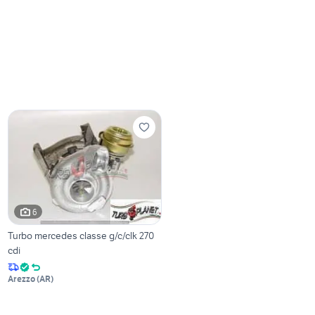
6
Turbo mercedes classe g/c/clk 270
cdi
Arezzo
(
AR
)