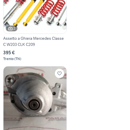
2
Assetto a Ghiera Mercedes Classe
C W203 CLK C209
395 €
Trento
(
TN
)