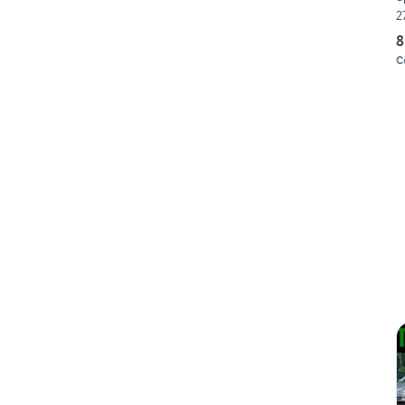
2
8
C