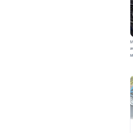
M
a
M