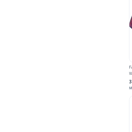
F
W
3
M