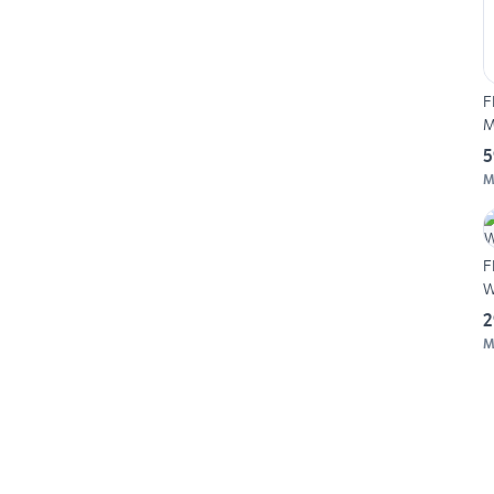
F
M
5
M
F
W
2
M