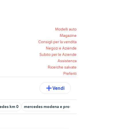
Modelli auto
Magazine
Consigli per la vendita
Negozi e Aziende
Subito per le Aziende
Assistenza
Ricerche salvate
Preferiti
Vendi
edes km 0
mercedes modena e provincia
subaru coupe
clk 3