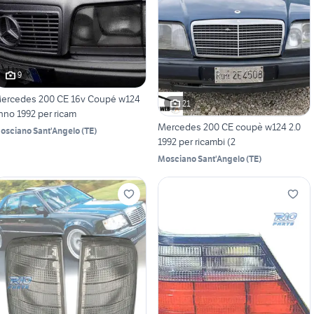
9
ercedes 200 CE 16v Coupé w124
21
nno 1992 per ricam
Mercedes 200 CE coupè w124 2.0
osciano Sant'Angelo
(
TE
)
1992 per ricambi (2
Mosciano Sant'Angelo
(
TE
)