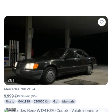
5
Mercedes 200 W124
9.999 €
Orzinuovi
(
BS
)
Usato
04/1989
230000 Km
Gpl
Manuale
4