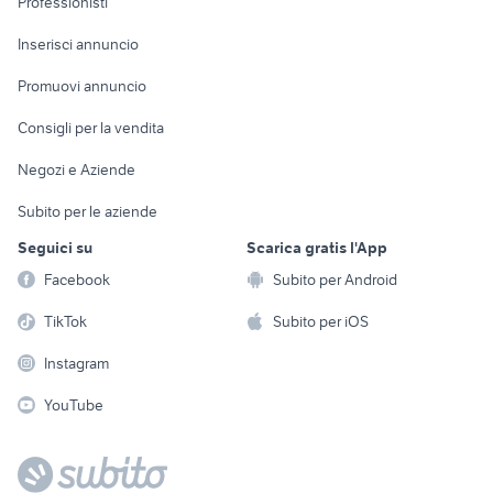
Professionisti
Arredamento e
Console e
Accessori per
Casalinghi
Inserisci annuncio
Videogiochi
animali
Elettrodomestici
Promuovi annuncio
Audio/Video
Musica e Film
Giardino e Fai da te
Consigli per la vendita
Fotografia
Libri e Riviste
Abbigliamento e
Negozi e Aziende
Telefonia
Strumenti Musicali
Accessori
Subito per le aziende
Sports
Tutto per i bambini
Seguici su
Scarica gratis l'App
Biciclette
Facebook
Subito per Android
Collezionismo
TikTok
Subito per iOS
Instagram
YouTube