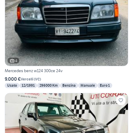
4
Mercedes benz w124 300ce 24v
9.000 €
Vercelli
(
VC
)
Usato
12/1991
296000 Km
Benzina
Manuale
Euro 1