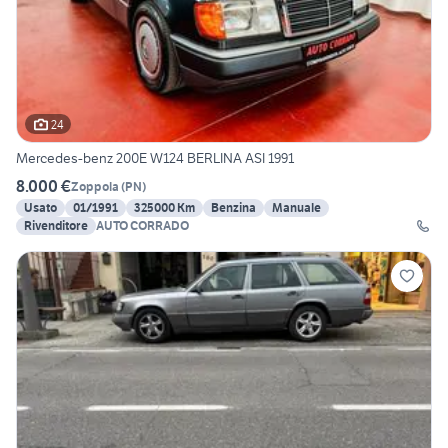
24
Mercedes-benz 200E W124 BERLINA ASI 1991
8.000 €
Zoppola
(
PN
)
Usato
01/1991
325000 Km
Benzina
Manuale
Rivenditore
AUTO CORRADO