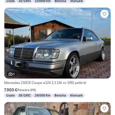
Usato
03/1994
130000 Km
Benzina
Manuale
6
Mercedes 230CE Coupe w124 2,3 136 cv 1992 pelle bl
7.900 €
Pescara
(
PE
)
Usato
05/1992
243000 Km
Benzina
Manuale