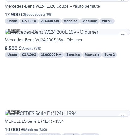
Mercedes-Benz W124 E320 Coupé – Valuto permute
12.900 €
Roccasecca
(
FR
)
Usato
02/1994
294000 Km
Benzina
Manuale
Euro 1
3
Mercedes-Benz W124 200E 16V - Oldtimer
8.500 €
Verona
(
VR
)
Usato
03/1993
2300000 Km
Benzina
Manuale
Euro 2
4
MERCEDES Serie E (*124) - 1994
10.000 €
Modena
(
MO
)