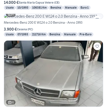
14.000 €
Santa Maria Capua Vetere
(
CE
)
Usato
10/1993
106381 Km
Benzina
Manuale
Euro 1
6
Mercedes-Benz 200 E W124 o 2.0 Benzina - Anno 1993
3.900 €
Cesena
(
FC
)
Usato
07/1993
211716 Km
Benzina
Manuale
Pre-Euro
6