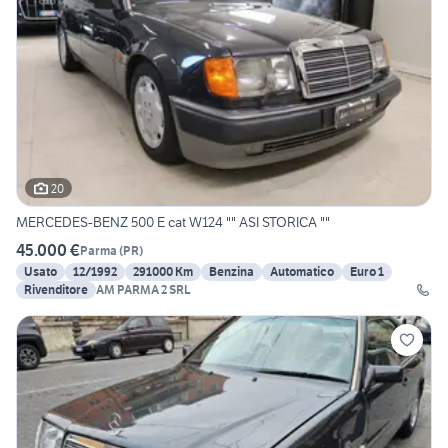
20
MERCEDES-BENZ 500 E cat W124 "" ASI STORICA ""
45.000 €
Parma
(
PR
)
Usato
12/1992
291000 Km
Benzina
Automatico
Euro 1
Rivenditore
AM PARMA 2 SRL