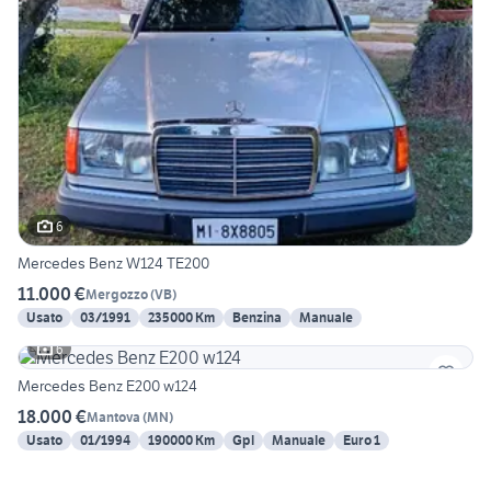
6
Mercedes Benz W124 TE200
11.000 €
Mergozzo
(
VB
)
Usato
03/1991
235000 Km
Benzina
Manuale
6
Mercedes Benz E200 w124
18.000 €
Mantova
(
MN
)
Usato
01/1994
190000 Km
Gpl
Manuale
Euro 1