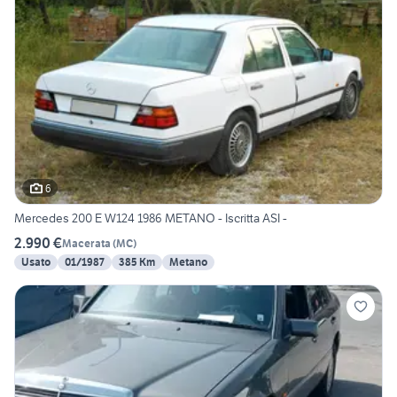
6
Mercedes 200 E W124 1986 METANO - Iscritta ASI -
2.990 €
Macerata
(
MC
)
Usato
01/1987
385 Km
Metano