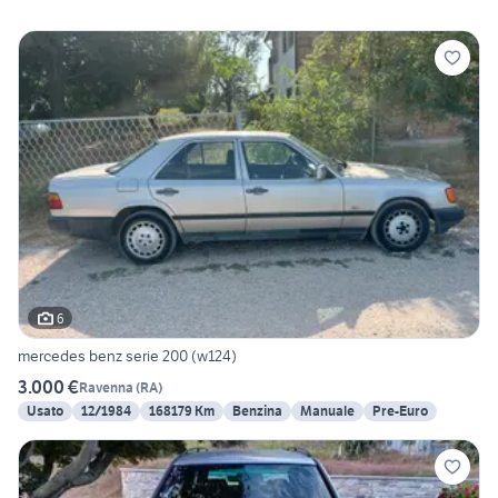
6
mercedes benz serie 200 (w124)
3.000 €
Ravenna
(
RA
)
Usato
12/1984
168179 Km
Benzina
Manuale
Pre-Euro