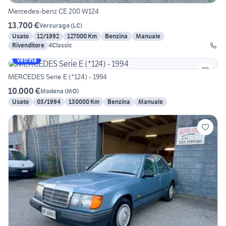
Mercedes-benz CE 200 W124
13.700 €
Vercurago
(
LC
)
Usato
12/1992
127000 Km
Benzina
Manuale
Rivenditore
4Classic
Vetrina
MERCEDES Serie E (*124) - 1994
10.000 €
Modena
(
MO
)
Usato
03/1994
130000 Km
Benzina
Manuale