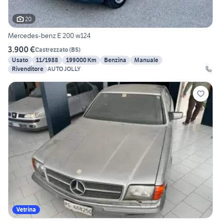
20
Mercedes-benz E 200 w124
3.900 €
Castrezzato
(
BS
)
Usato
11/1988
199000 Km
Benzina
Manuale
Rivenditore
AUTO JOLLY
Vetrina