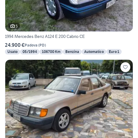
5
1994 Mercedes Benz A124 E 200 Cabrio CE
24.900 €
Padova
(
PD
)
Usato
05/1994
106700 Km
Benzina
Automatico
Euro 1