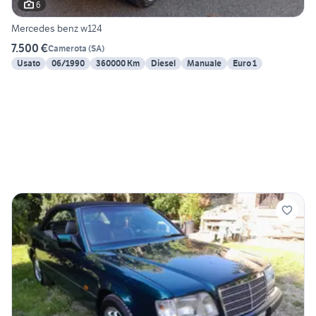
6
Mercedes benz w124
7.500 €
Camerota
(
SA
)
Usato
06/1990
360000 Km
Diesel
Manuale
Euro 1