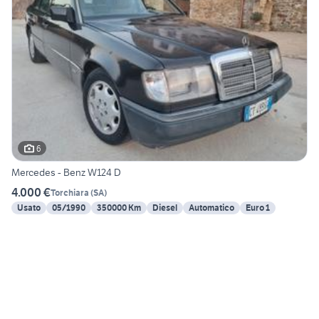
6
Mercedes - Benz W124 D
4.000 €
Torchiara
(
SA
)
Usato
05/1990
350000 Km
Diesel
Automatico
Euro 1