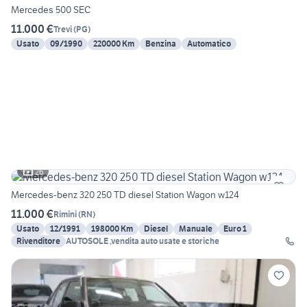
Mercedes 500 SEC
11.000 €
Trevi
(
PG
)
Usato
09/1990
220000 Km
Benzina
Automatico
26
Mercedes-benz 320 250 TD diesel Station Wagon w124
11.000 €
Rimini
(
RN
)
Usato
12/1991
198000 Km
Diesel
Manuale
Euro 1
Rivenditore
AUTOSOLE ,vendita auto usate e storiche