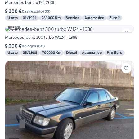
Mercedes benz w124 200E
9.200 €
Castrezzato
(
BS
)
Usato
01/1991
289000 Km
Benzina
Automatico
Euro 2
6
Mercedes-benz 300 turbo W124 - 1988
9.000 €
Bologna
(
BO
)
Usato
05/1988
700000 Km
Diesel
Automatico
Pre-Euro