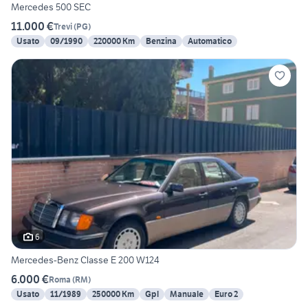
Mercedes 500 SEC
11.000 €
Trevi
(
PG
)
Usato
09/1990
220000 Km
Benzina
Automatico
6
Mercedes-Benz Classe E 200 W124
6.000 €
Roma
(
RM
)
Usato
11/1989
250000 Km
Gpl
Manuale
Euro 2