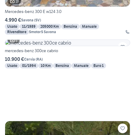
19
Mercedes-benz 300 E w124 3.0
4.990 €
Savona
(
SV
)
Usato
11/1989
205000 Km
Benzina
Manuale
Rivenditore
SmotorS Savona
5
mercedes-benz 300ce cabrio
10.900 €
Cervia
(
RA
)
Usato
01/1994
10 Km
Benzina
Manuale
Euro 1