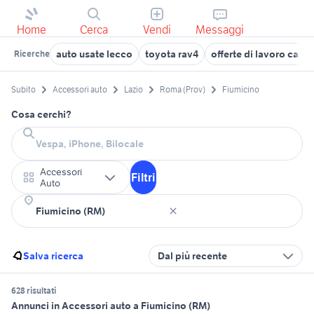
Home
Cerca
Vendi
Messaggi
auto usate lecco
toyota rav4
offerte di lavoro casa
Ricerche
Subito
Accessori auto
Lazio
Roma (Prov)
Fiumicino
Cosa cerchi?
Accessori
Filtri
Auto
Salva ricerca
Dal più recente
628 risultati
Annunci in Accessori auto a Fiumicino (RM)