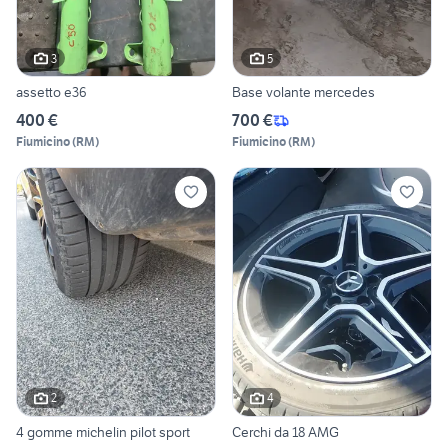
3
5
assetto e36
Base volante mercedes
400 €
700 €
Fiumicino
(
RM
)
Fiumicino
(
RM
)
2
4
4 gomme michelin pilot sport
Cerchi da 18 AMG