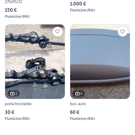
275/45/21
1.000 €
150 €
Fiumicino
(
RM
)
Fiumicino
(
RM
)
2
6
porta biciclette
box auto
30 €
60 €
Fiumicino
(
RM
)
Fiumicino
(
RM
)