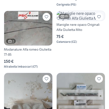
Cerignola
(
FG
)
15
Maniglie nere opaco Originali
Alfa Giulietta Mito
75 €
2
Catanzaro
(
CZ
)
Modanature Alfa romeo Giulietta
77-85
150 €
Mirabella Imbaccari
(
CT
)