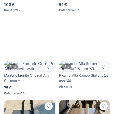
100 €
59 €
Roma
(
RM
)
Catanzaro
(
CZ
)
14
7
Maniglie brunite Originali Alfa
Ricambi Alfa Romeo Giulietta 1.8
Giulietta Mito
anni '80
Pico
(
FR
)
75 €
Catanzaro
(
CZ
)