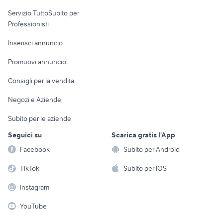
elettronica
per la casa e la
sports e hobby
Servizio TuttoSubito per
persona
Informatica
Animali
Professionisti
Arredamento e
Console e
Accessori per
Casalinghi
Inserisci annuncio
Videogiochi
animali
Elettrodomestici
Promuovi annuncio
Audio/Video
Musica e Film
Giardino e Fai da te
Consigli per la vendita
Fotografia
Libri e Riviste
Abbigliamento e
Negozi e Aziende
Telefonia
Strumenti Musicali
Accessori
Subito per le aziende
Sports
Tutto per i bambini
Seguici su
Scarica gratis l'App
Biciclette
Facebook
Subito per Android
Collezionismo
TikTok
Subito per iOS
Instagram
YouTube