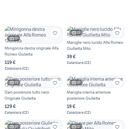
23
15
Maniglie nero lucido Alfa Romeo
Minigonna destra originale Alfa
Giullietta Mito
Romeo Giulietta
39 €
119 €
Catanzaro
(
CZ
)
Catanzaro
(
CZ
)
13
10
Dam posteriore tutto nero
Maniglia interna anteriore
Originale Giulietta
posteriore Giulietta
129 €
19 €
Catanzaro
(
CZ
)
Catanzaro
(
CZ
)
10
12