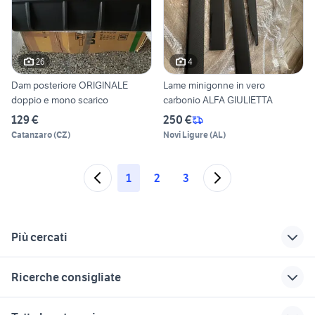
26
4
Dam posteriore ORIGINALE
Lame minigonne in vero
doppio e mono scarico
carbonio ALFA GIULIETTA
129 €
250 €
Catanzaro
(
CZ
)
Novi Ligure
(
AL
)
1
2
3
Più cercati
Correlati
Richerche simili
Suggerimenti
Ricerche consigliate
alfa romeo stelvio
alfa romeo giulietta
golf 8 usata
veloce ti 2021
Campania
toyota aygo usata roma
renault captur usata sicilia
auto usate mantova