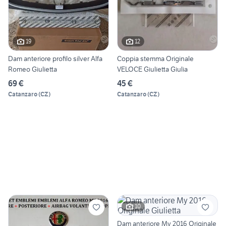
19
12
Dam anteriore profilo silver Alfa
Coppia stemma Originale
Romeo Giulietta
VELOCE Giulietta Giulia
69 €
45 €
Catanzaro
(
CZ
)
Catanzaro
(
CZ
)
10
Dam anteriore My 2016 Originale