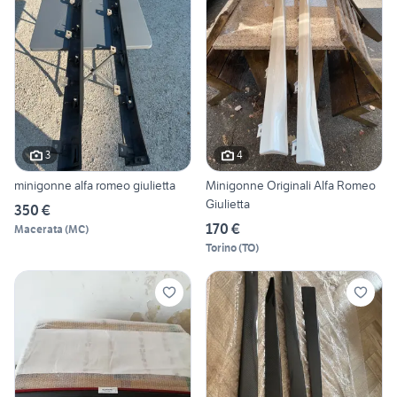
3
4
minigonne alfa romeo giulietta
Minigonne Originali Alfa Romeo
Giulietta
350 €
170 €
Macerata
(
MC
)
Torino
(
TO
)