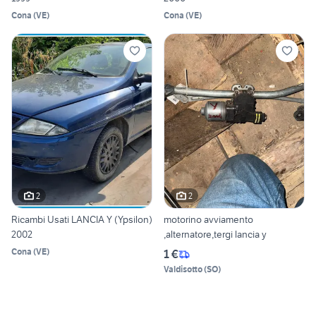
Cona
(
VE
)
Cona
(
VE
)
2
2
Ricambi Usati LANCIA Y (Ypsilon)
motorino avviamento
2002
,alternatore,tergi lancia y
Cona
(
VE
)
1 €
Valdisotto
(
SO
)