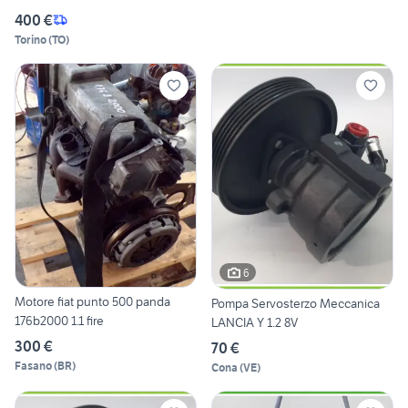
400 €
Torino
(
TO
)
6
Motore fiat punto 500 panda
Pompa Servosterzo Meccanica
176b2000 1.1 fire
LANCIA Y 1.2 8V
300 €
70 €
Fasano
(
BR
)
Cona
(
VE
)