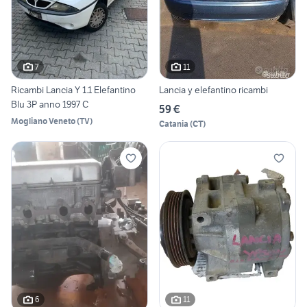
7
11
Ricambi Lancia Y 1.1 Elefantino
Lancia y elefantino ricambi
Blu 3P anno 1997 C
59 €
Mogliano Veneto
(
TV
)
Catania
(
CT
)
6
11