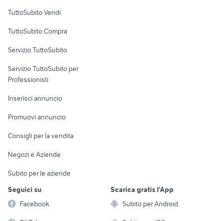
Case vacanza
TuttoSubito Vendi
Uffici e Locali
TuttoSubito Compra
commerciali
Servizio TuttoSubito
elettronica
per la casa e la
sports e hobby
Servizio TuttoSubito per
persona
Informatica
Animali
Professionisti
Arredamento e
Console e
Accessori per
Casalinghi
Inserisci annuncio
Videogiochi
animali
Elettrodomestici
Promuovi annuncio
Audio/Video
Musica e Film
Giardino e Fai da te
Consigli per la vendita
Fotografia
Libri e Riviste
Abbigliamento e
Negozi e Aziende
Telefonia
Strumenti Musicali
Accessori
Subito per le aziende
Sports
Tutto per i bambini
Seguici su
Scarica gratis l'App
Biciclette
Facebook
Subito per Android
Collezionismo