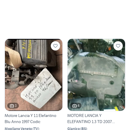
3
4
Motore Lancia Y 1.1 Elefantino
MOTORE LANCIA Y
Blu Anno 1997 Codic
ELEFANTINO 1.3 TD 2007
188A9000 22
Mogliano Veneto
(
TV
)
Gianico
(
BS
)