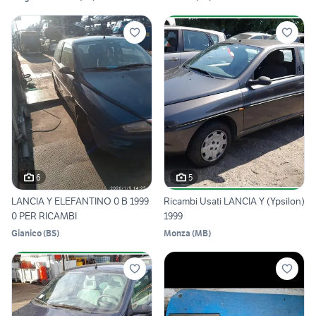
6
5
LANCIA Y ELEFANTINO 0 B 1999
Ricambi Usati LANCIA Y (Ypsilon)
0 PER RICAMBI
1999
Gianico
(
BS
)
Monza
(
MB
)