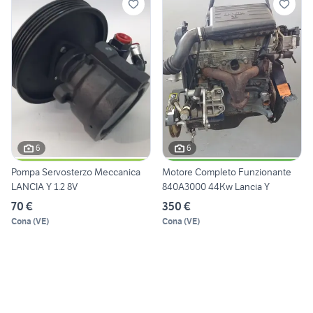
6
6
Pompa Servosterzo Meccanica
Motore Completo Funzionante
LANCIA Y 1.2 8V
840A3000 44Kw Lancia Y
70 €
350 €
Cona
(
VE
)
Cona
(
VE
)