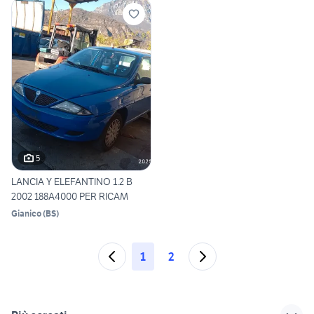
5
LANCIA Y ELEFANTINO 1.2 B
2002 188A4000 PER RICAM
Gianico
(
BS
)
1
2