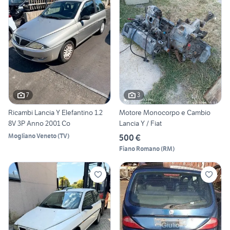
7
3
Ricambi Lancia Y Elefantino 1.2
Motore Monocorpo e Cambio
8V 3P Anno 2001 Co
Lancia Y / Fiat
Mogliano Veneto
(
TV
)
500 €
Fiano Romano
(
RM
)