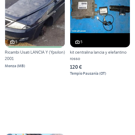
5
5
Ricambi Usati LANCIA Y (Ypsilon)
kit centralina lancia y elefantino
2001
rosso
Monza
(
MB
)
120 €
Tempio Pausania
(
OT
)