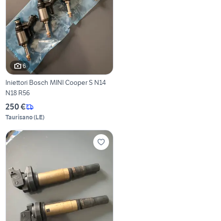
6
Iniettori Bosch MINI Cooper S N14
N18 R56
250 €
Taurisano
(
LE
)