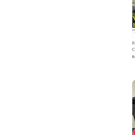
R
C
R