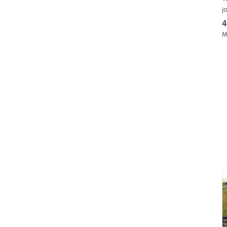
j
4
M