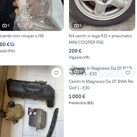
6
6
icambi mini cooper s r56
N4 cerchi in lega R15 + pneumatici
MINI COOPER R56
00 €
200 €
ssisi
(
PG
)
Vigasio
(
VR
)
12
Cerchi In Magnesio Da 15" BWA Per
Golf 1 - E30
1.000 €
Pontevico
(
BS
)