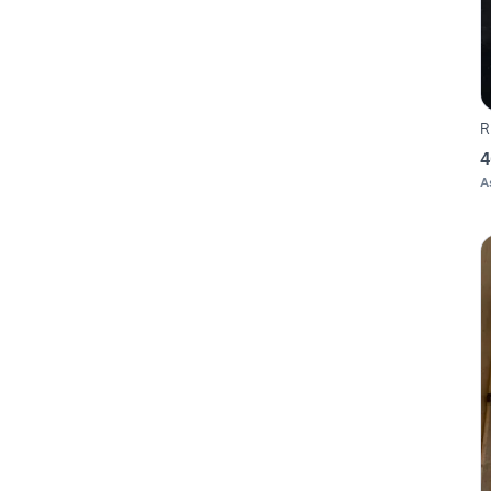
R
4
A