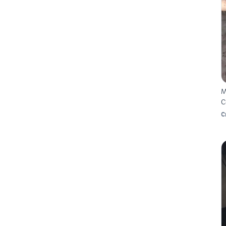
M
C
C