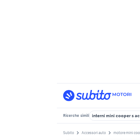
interni mini cooper s a
Ricerche
simili
Subito
Accessori auto
motore mini coo