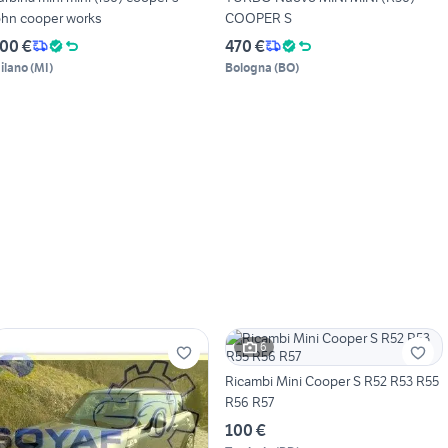
ohn cooper works
COOPER S
00 €
470 €
ilano
(
MI
)
Bologna
(
BO
)
6
Ricambi Mini Cooper S R52 R53 R55
R56 R57
100 €