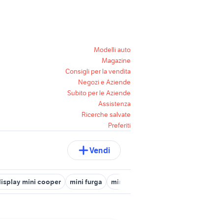
Modelli auto
Magazine
Consigli per la vendita
Negozi e Aziende
Subito per le Aziende
Assistenza
Ricerche salvate
Preferiti
Vendi
isplay mini cooper
mini furga
mini cooper usata salerno
mini