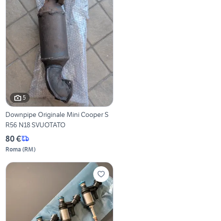
5
Downpipe Originale Mini Cooper S
R56 N18 SVUOTATO
80 €
Roma
(
RM
)