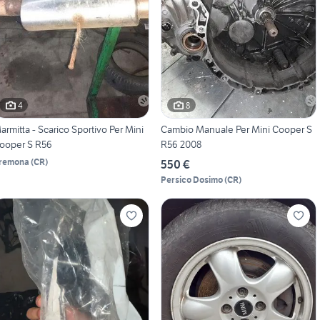
4
8
armitta - Scarico Sportivo Per Mini
Cambio Manuale Per Mini Cooper S
ooper S R56
R56 2008
remona
(
CR
)
550 €
Persico Dosimo
(
CR
)