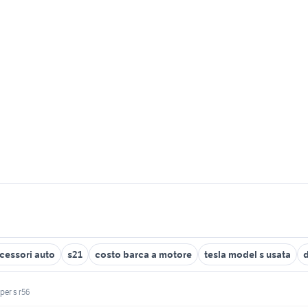
ccessori auto
s21
costo barca a motore
tesla model s usata
d
per s r56