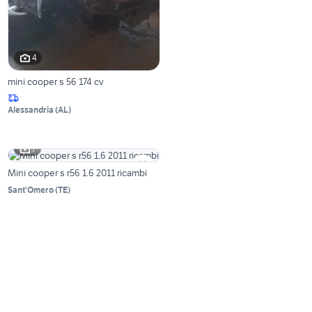
4
mini cooper s 56 174 cv
Alessandria
(
AL
)
7
Mini cooper s r56 1.6 2011 ricambi
Sant'Omero
(
TE
)