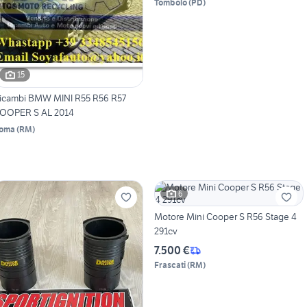
Tombolo
(
PD
)
15
icambi BMW MINI R55 R56 R57
OOPER S AL 2014
oma
(
RM
)
6
Motore Mini Cooper S R56 Stage 4
291cv
7.500 €
Frascati
(
RM
)