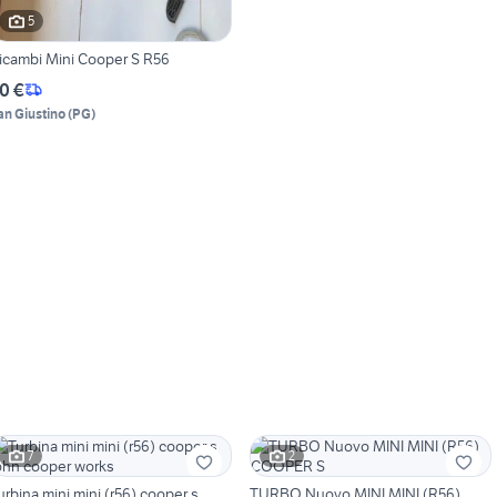
5
icambi Mini Cooper S R56
0 €
an Giustino
(
PG
)
7
2
urbina mini mini (r56) cooper s
TURBO Nuovo MINI MINI (R56)