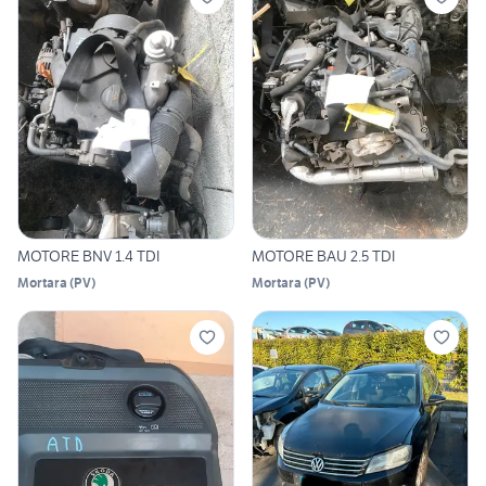
MOTORE BNV 1.4 TDI
MOTORE BAU 2.5 TDI
Mortara
(
PV
)
Mortara
(
PV
)