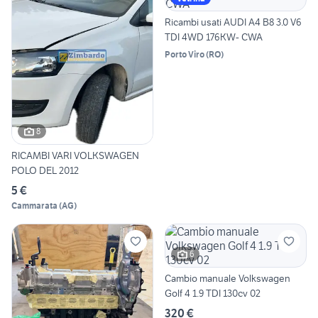
Ricambi usati AUDI A4 B8 3.0 V6
TDI 4WD 176KW- CWA
Porto Viro
(
RO
)
8
RICAMBI VARI VOLKSWAGEN
POLO DEL 2012
5 €
Cammarata
(
AG
)
6
Cambio manuale Volkswagen
Golf 4 1.9 TDI 130cv 02
320 €