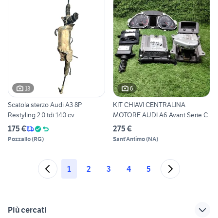
13
6
Scatola sterzo Audi A3 8P
KIT CHIAVI CENTRALINA
Restyling 2.0 tdi 140 cv
MOTORE AUDI A6 Avant Serie C
175 €
275 €
Pozzallo
(
RG
)
Sant'Antimo
(
NA
)
1
2
3
4
5
Più cercati