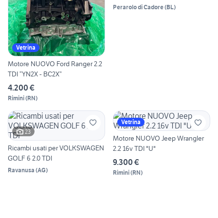
Perarolo di Cadore
(
BL
)
Vetrina
Motore NUOVO Ford Ranger 2.2
TDI “YN2X - BC2X”
4.200 €
Rimini
(
RN
)
Vetrina
23
Motore NUOVO Jeep Wrangler
Ricambi usati per VOLKSWAGEN
2.2 16v TDI "U"
GOLF 6 2.0 TDI
9.300 €
Ravanusa
(
AG
)
Rimini
(
RN
)