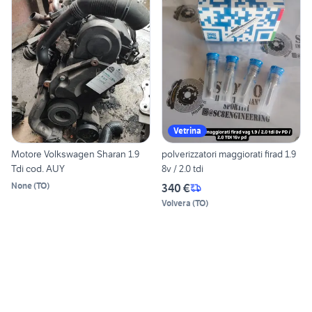
Vetrina
Motore Volkswagen Sharan 1.9
polverizzatori maggiorati firad 1.9
Tdi cod. AUY
8v / 2.0 tdi
None
(
TO
)
340 €
Volvera
(
TO
)