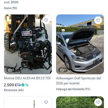
cod. BNM
None
(
TO
)
9
8
Motore DEU AUDI A4 B9 2.0 TDI
Volkswagen Golf Sportsvan del
2016 per ricambi
2.500 €
Volpago del Montello
(
TV
)
Ravanusa
(
AG
)