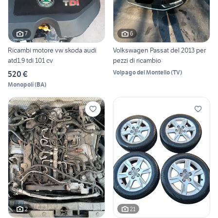
7
6
Ricambi motore vw skoda audi
Volkswagen Passat del 2013 per
atd1.9 tdi 101 cv
pezzi di ricambio
Volpago del Montello
(
TV
)
520 €
Monopoli
(
BA
)
2
21