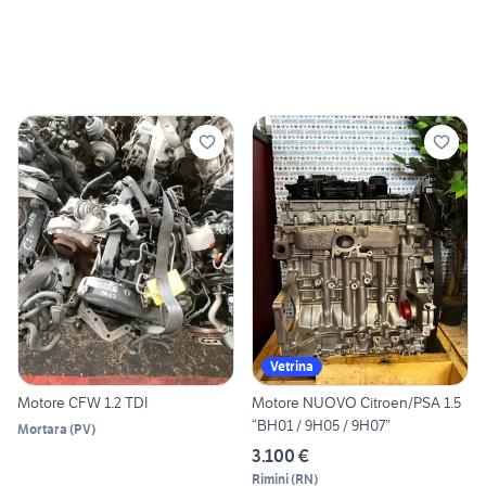
Vetrina
Motore CFW 1.2 TDI
Motore NUOVO Citroen/PSA 1.5
“BH01 / 9H05 / 9H07”
Mortara
(
PV
)
3.100 €
Rimini
(
RN
)