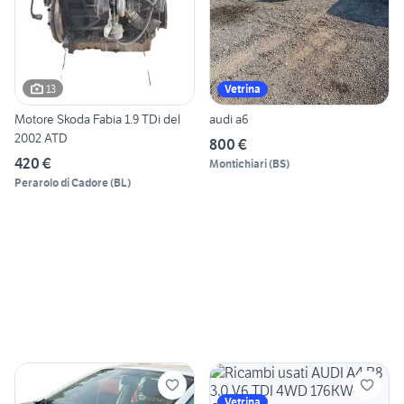
13
Vetrina
Motore Skoda Fabia 1.9 TDi del
audi a6
2002 ATD
800 €
420 €
Montichiari
(
BS
)
Perarolo di Cadore
(
BL
)
Vetrina