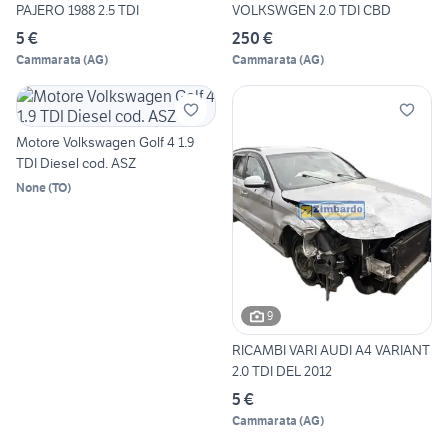
PAJERO 1988 2.5 TDI
VOLKSWGEN 2.0 TDI CBD
5 €
250 €
Cammarata
(
AG
)
Cammarata
(
AG
)
Motore Volkswagen Golf 4 1.9
TDI Diesel cod. ASZ
None
(
TO
)
9
RICAMBI VARI AUDI A4 VARIANT
2.0 TDI DEL 2012
5 €
Cammarata
(
AG
)