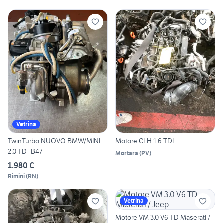
Vetrina
TwinTurbo NUOVO BMW/MINI
Motore CLH 1.6 TDI
2.0 TD "B47"
Mortara
(
PV
)
1.980 €
Rimini
(
RN
)
Vetrina
Motore VM 3.0 V6 TD Maserati /