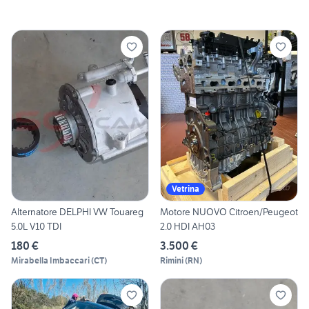
Vetrina
Alternatore DELPHI VW Touareg
Motore NUOVO Citroen/Peugeot
5.0L V10 TDI
2.0 HDI AH03
180 €
3.500 €
Mirabella Imbaccari
(
CT
)
Rimini
(
RN
)