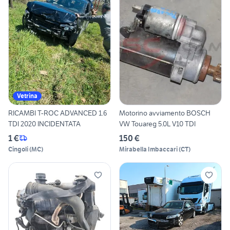
Vetrina
RICAMBI T-ROC ADVANCED 1.6
Motorino avviamento BOSCH
TDI 2020 INCIDENTATA
VW Touareg 5.0L V10 TDI
1 €
150 €
Cingoli
(
MC
)
Mirabella Imbaccari
(
CT
)