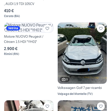
, AUDI 1.9 TDI 105CV
410 €
Corato
(
BA
)
Vetrina
Motore NUOVO Peugeot /
Citroen 1.5 HDI "YH01"
2.900 €
Rimini
(
RN
)
9
Volkswagen Golf 7 per ricambi
Volpago del Montello
(
TV
)