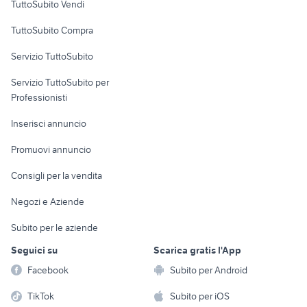
TuttoSubito Vendi
Uffici e Locali
TuttoSubito Compra
commerciali
Servizio TuttoSubito
elettronica
per la casa e la
sports e hobby
Servizio TuttoSubito per
persona
Informatica
Animali
Professionisti
Arredamento e
Console e
Accessori per
Casalinghi
Inserisci annuncio
Videogiochi
animali
Elettrodomestici
Promuovi annuncio
Audio/Video
Musica e Film
Giardino e Fai da te
Consigli per la vendita
Fotografia
Libri e Riviste
Abbigliamento e
Negozi e Aziende
Telefonia
Strumenti Musicali
Accessori
Subito per le aziende
Sports
Tutto per i bambini
Seguici su
Scarica gratis l'App
Biciclette
Facebook
Subito per Android
Collezionismo
TikTok
Subito per iOS