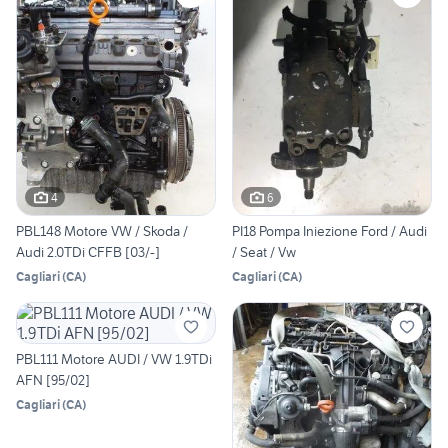
4
6
PBL148 Motore VW / Skoda /
PI18 Pompa Iniezione Ford / Audi
Audi 2.0TDi CFFB [03/-]
/ Seat / Vw
Cagliari
(
CA
)
Cagliari
(
CA
)
PBL111 Motore AUDI / VW 1.9TDi
AFN [95/02]
Cagliari
(
CA
)