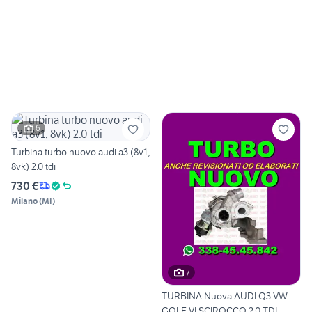
6
Turbina turbo nuovo audi a3 (8v1,
8vk) 2.0 tdi
730 €
Milano
(
MI
)
7
TURBINA Nuova AUDI Q3 VW
GOLF VI SCIROCCO 2.0 TDI