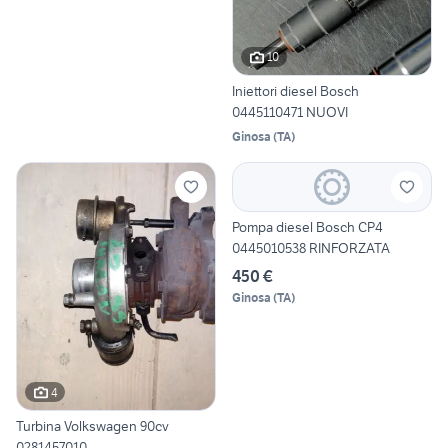
10
Iniettori diesel Bosch
0445110471 NUOVI
Ginosa
(
TA
)
Pompa diesel Bosch CP4
0445010538 RINFORZATA
450 €
Ginosa
(
TA
)
4
Turbina Volkswagen 90cv
0281457010