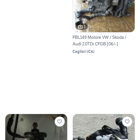
3
PBL149 Motore VW / Skoda /
Audi 2.0TDi CFGB [06/-]
Cagliari
(
CA
)