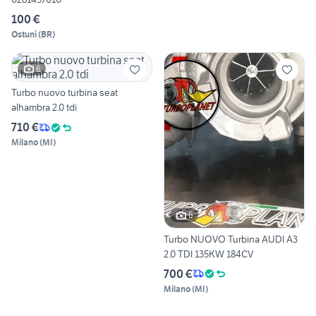
100 €
Ostuni
(
BR
)
6
Turbo nuovo turbina seat
alhambra 2.0 tdi
710 €
Milano
(
MI
)
6
Turbo NUOVO Turbina AUDI A3
2.0 TDI 135KW 184CV
700 €
Milano
(
MI
)