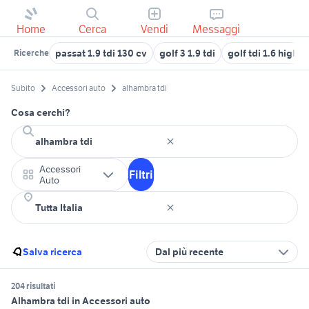
Home
Cerca
Vendi
Messaggi
passat 1.9 tdi 130 cv
golf 3 1.9 tdi
golf tdi 1.6 highli
Ricerche
Subito
Accessori auto
alhambra tdi
Cosa cerchi?
Accessori
Filtri
Auto
Salva ricerca
Dal più recente
204 risultati
Alhambra tdi in Accessori auto