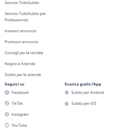
Servizio TuttoSubito
elettronica
per la casa e la
sports e hobby
Servizio TuttoSubito per
persona
Informatica
Animali
Professionisti
Arredamento e
Console e
Accessori per
Casalinghi
Inserisci annuncio
Videogiochi
animali
Elettrodomestici
Promuovi annuncio
Audio/Video
Musica e Film
Giardino e Fai da te
Consigli per la vendita
Fotografia
Libri e Riviste
Abbigliamento e
Negozi e Aziende
Telefonia
Strumenti Musicali
Accessori
Subito per le aziende
Sports
Tutto per i bambini
Seguici su
Scarica gratis l'App
Biciclette
Facebook
Subito per Android
Collezionismo
TikTok
Subito per iOS
Instagram
YouTube