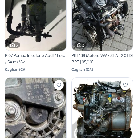
6
2
PI07 Pompa Iniezione Audi / Ford
PBL138 Motore VW / SEAT 2.0TDi
/ Seat / Vw
BRT [05/10]
Cagliari
(
CA
)
Cagliari
(
CA
)