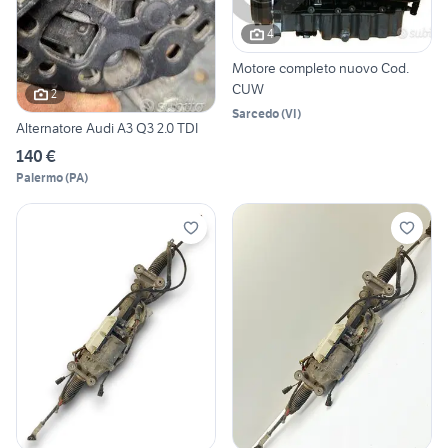
4
Motore completo nuovo Cod.
CUW
2
Sarcedo
(
VI
)
Alternatore Audi A3 Q3 2.0 TDI
140 €
Palermo
(
PA
)