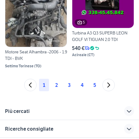
5
Turbina A3 Q3 SUPERB LEON
GOLF VI TIGUAN 2.0 TDI
540 €
Motore Seat Alhambra -2006 - 1.9
Acireale
(
CT
)
TDI - BVK
Settimo Torinese
(
TO
)
1
2
3
4
5
Più cercati
Correlati
Richerche simili
Suggerimenti
Ricerche consigliate
seat alhambra usata
auto usate mantova
golf 6