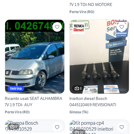
7V 1.9 TDI-NO MOTORE
Porto Viro
(
RO
)
8
Vetrina
Ricambi usati SEAT ALHAMBRA
Iniettori diesel Bosch
7V 1.9 TDI- AUY
0445110469 REVISIONATI
Porto Viro
(
RO
)
Ginosa
(
TA
)
9
15