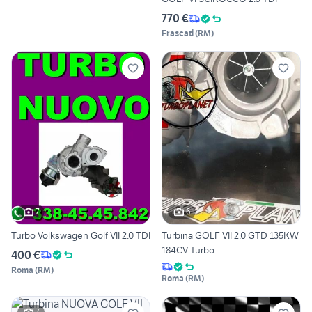
770 €
Frascati
(
RM
)
7
6
Turbo Volkswagen Golf VII 2.0 TDI
Turbina GOLF VII 2.0 GTD 135KW
184CV Turbo
400 €
Roma
(
RM
)
Roma
(
RM
)
7