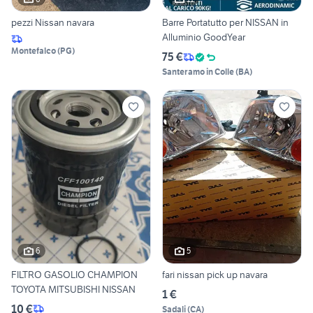
pezzi Nissan navara
Barre Portatutto per NISSAN in
Alluminio GoodYear
Montefalco
(
PG
)
75 €
Santeramo in Colle
(
BA
)
6
5
FILTRO GASOLIO CHAMPION
fari nissan pick up navara
TOYOTA MITSUBISHI NISSAN
1 €
10 €
Sadali
(
CA
)