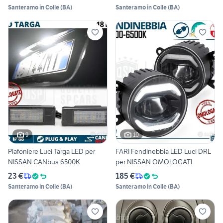
Santeramo in Colle
(
BA
)
Santeramo in Colle
(
BA
)
9
10
Plafoniere Luci Targa LED per
FARI Fendinebbia LED Luci DRL
NISSAN CANbus 6500K
per NISSAN OMOLOGATI
23 €
185 €
Santeramo in Colle
(
BA
)
Santeramo in Colle
(
BA
)