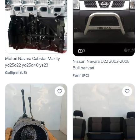
2
Motori Navara Cabstar Maxity
Nissan Navara D22 2002-2005
yd25d22 yd25d40 ys23
Bull bar vari
Gallipoli
(
LE
)
Forli'
(
FC
)