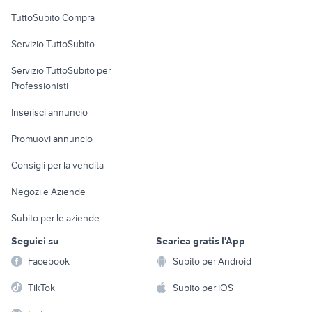
Uffici e Locali
TuttoSubito Compra
commerciali
Servizio TuttoSubito
elettronica
per la casa e la
sports e hobby
Servizio TuttoSubito per
persona
Informatica
Animali
Professionisti
Arredamento e
Console e
Accessori per
Casalinghi
Inserisci annuncio
Videogiochi
animali
Elettrodomestici
Promuovi annuncio
Audio/Video
Musica e Film
Giardino e Fai da te
Consigli per la vendita
Fotografia
Libri e Riviste
Abbigliamento e
Negozi e Aziende
Telefonia
Strumenti Musicali
Accessori
Subito per le aziende
Sports
Tutto per i bambini
Seguici su
Scarica gratis l'App
Biciclette
Facebook
Subito per Android
Collezionismo
TikTok
Subito per iOS