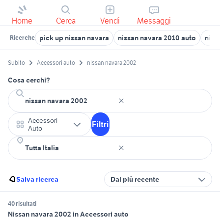
Home
Cerca
Vendi
Messaggi
pick up nissan navara
nissan navara 2010 auto
nissa
Ricerche
Subito
Accessori auto
nissan navara 2002
Cosa cerchi?
Accessori
Filtri
Auto
Salva ricerca
Dal più recente
40 risultati
Nissan navara 2002 in Accessori auto