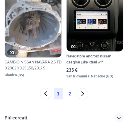
5
5
Navigatore android nissan
qasqhai juke xtrail wifi
CAMBIO NISSAN NAVARA 2.5 TD
0 2002 YD25 150/2017 5
235 €
Gianico
(
BS
)
San Giovanni al Natisone
(
UD
)
1
2
Più cercati