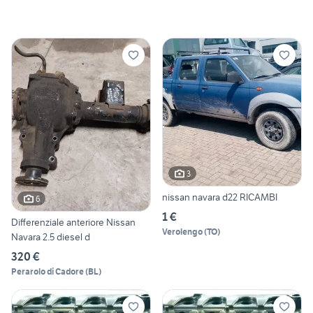
3
nissan navara d22 RICAMBI
6
1 €
Differenziale anteriore Nissan
Verolengo
(
TO
)
Navara 2.5 diesel d
320 €
Perarolo di Cadore
(
BL
)